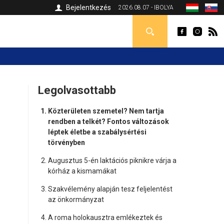
Bejelentkezés
2026.08.07 - IBOLYA
Legolvasottabb
Közterületen szemetel? Nem tartja
rendben a telkét? Fontos változások
léptek életbe a szabálysértési
törvényben
Augusztus 5-én laktációs piknikre várja a
kórház a kismamákat
Szakvélemény alapján tesz feljelentést
az önkormányzat
A roma holokausztra emlékeztek és