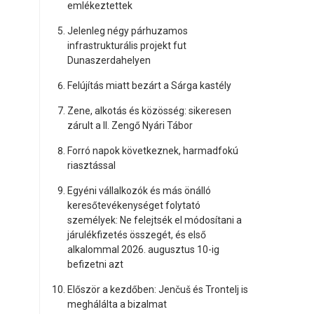
emlékeztettek
Jelenleg négy párhuzamos
infrastrukturális projekt fut
Dunaszerdahelyen
Felújítás miatt bezárt a Sárga kastély
Zene, alkotás és közösség: sikeresen
zárult a II. Zengő Nyári Tábor
Forró napok következnek, harmadfokú
riasztással
Egyéni vállalkozók és más önálló
keresőtevékenységet folytató
személyek: Ne felejtsék el módosítani a
járulékfizetés összegét, és első
alkalommal 2026. augusztus 10-ig
befizetni azt
Először a kezdőben: Jenčuš és Trontelj is
meghálálta a bizalmat