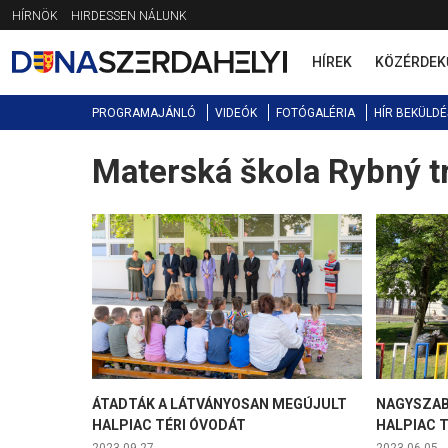
Jump
HÍRNÖK
HIRDESSEN NÁLUNK
to
navigation
HÍREK
KÖZÉRDEK
PROGRAMAJÁNLÓ
VIDEÓK
FOTÓGALÉRIA
HÍR BEKÜLDÉ
Materská škola Rybný t
Back
to
top
ÁTADTÁK A LÁTVÁNYOSAN MEGÚJULT
NAGYSZAB
HALPIAC TÉRI ÓVODÁT
HALPIAC 