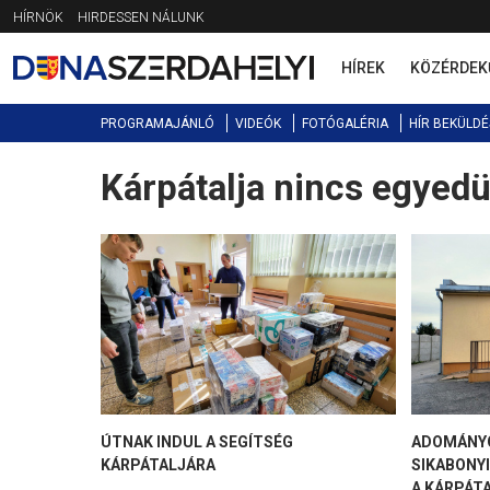
Jump
HÍRNÖK
HIRDESSEN NÁLUNK
to
navigation
HÍREK
KÖZÉRDEK
PROGRAMAJÁNLÓ
VIDEÓK
FOTÓGALÉRIA
HÍR BEKÜLDÉ
Kárpátalja nincs egyedü
Back
to
top
ÚTNAK INDUL A SEGÍTSÉG
ADOMÁNYG
KÁRPÁTALJÁRA
SIKABONY
A KÁRPÁT