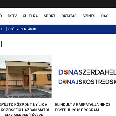
Ű
DSTV
KULTÚRA
SPORT
OKTATÁS
SZÍNES
DAC
SE
GYÓGYSZERTÁRAK
l
YŰJTŐ KÖZPONT NYÍLIK A
ELINDULT A KÁRPÁTALJA NINCS
I KÖZÖSSÉGI HÁZBAN MÁTÓL
EGYEDÜL 2016 PROGRAM
ALJAIAK MEGSEGÍTÉSÉRE