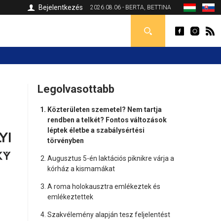
Bejelentkezés
2026.08.06 - BERTA, BETTINA
Legolvasottabb
Közterületen szemetel? Nem tartja
rendben a telkét? Fontos változások
léptek életbe a szabálysértési
törvényben
Augusztus 5-én laktációs piknikre várja a
kórház a kismamákat
A roma holokausztra emlékeztek és
emlékeztettek
Szakvélemény alapján tesz feljelentést