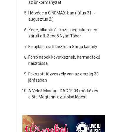
az önkormányzat
Hétvége a CINEMAX-ban (július 31. -
augusztus 2.)
Zene, alkotás és közösség: sikeresen
zárult a II. Zengő Nyári Tábor
Felújítás miatt bezárt a Sárga kastély
Forró napok következnek, harmadfokú
riasztással
Fokozott tűzveszély van az ország 33
járásában
A Velež Mostar - DAC 1904 mérkőzés
előtt: Megtenni az utolsó lépést