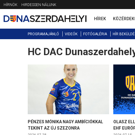
Jump
HÍRNÖK
HIRDESSEN NÁLUNK
to
navigation
HÍREK
KÖZÉRDEK
PROGRAMAJÁNLÓ
VIDEÓK
FOTÓGALÉRIA
HÍR BEKÜLDÉ
HC DAC Dunaszerdahel
Back
to
top
PÉNZES MÓNIKA NAGY AMBÍCIÓKKAL
OLASZ ELL
TEKINT AZ ÚJ SZEZONRA
EHF EURÓ