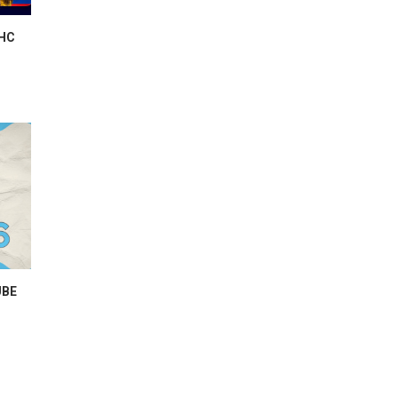
 HC
UBE