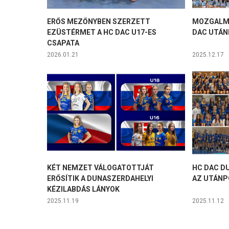
ERŐS MEZŐNYBEN SZERZETT
MOZGALMA
EZÜSTÉRMET A HC DAC U17-ES
DAC UTÁN
CSAPATA
2026.01.21
2025.12.17
KÉT NEMZET VÁLOGATOTTJÁT
HC DAC D
ERŐSÍTIK A DUNASZERDAHELYI
AZ UTÁNP
KÉZILABDÁS LÁNYOK
2025.11.19
2025.11.12