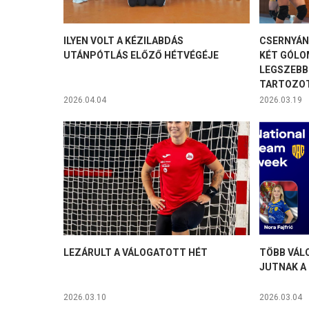
ILYEN VOLT A KÉZILABDÁS
CSERNYÁNS
UTÁNPÓTLÁS ELŐZŐ HÉTVÉGÉJE
KÉT GÓLO
LEGSZEBB
TARTOZO
2026.04.04
2026.03.19
LEZÁRULT A VÁLOGATOTT HÉT
TÖBB VÁL
JUTNAK A 
2026.03.10
2026.03.04