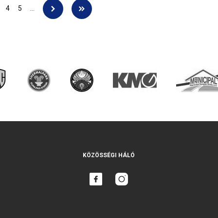
4
5
…
KÖZÖSSÉGI HÁLÓ