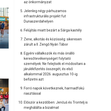
az önkormányzat
Jelenleg négy párhuzamos
infrastrukturális projekt fut
Dunaszerdahelyen
Felújítás miatt bezárt a Sárga kastély
Zene, alkotás és közösség: sikeresen
zárult a II. Zengő Nyári Tábor
Egyéni vállalkozók és más önálló
keresőtevékenységet folytató
személyek: Ne felejtsék el módosítani a
járulékfizetés összegét, és első
alkalommal 2026. augusztus 10-ig
befizetni azt
Forró napok következnek, harmadfokú
riasztással
Először a kezdőben: Jenčuš és Trontelj is
meghálálta a bizalmat