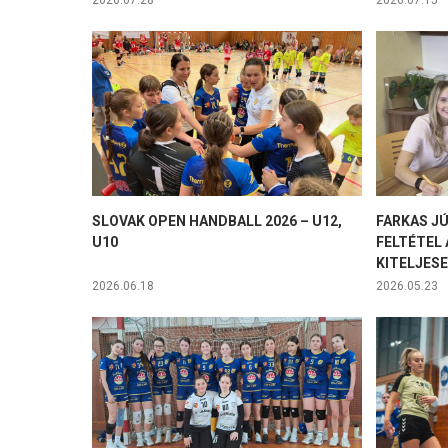
2026.07.28
2026.07.15
SLOVAK OPEN HANDBALL 2026 – U12,
FARKAS JÚ
U10
FELTÉTEL
KITELJES
2026.06.18
2026.05.23