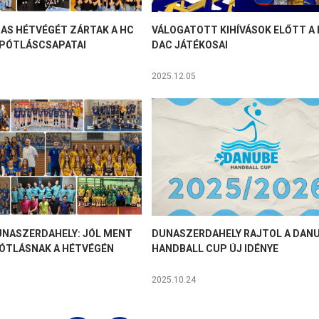
S HÉTVÉGÉT ZÁRTAK A HC
VÁLOGATOTT KIHÍVÁSOK ELŐTT A
PÓTLÁSCSAPATAI
DAC JÁTÉKOSAI
2025.12.05
UNASZERDAHELY: JÓL MENT
DUNASZERDAHELY RAJTOL A DAN
ÓTLÁSNAK A HÉTVÉGÉN
HANDBALL CUP ÚJ IDÉNYE
2025.10.24