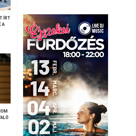
T ÍRT
 A
MOM
VALÓ