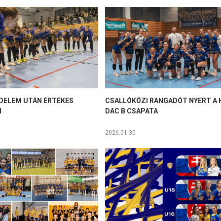
DELEM UTÁN ÉRTÉKES
CSALLÓKÖZI RANGADÓT NYERT A 
M
DAC B CSAPATA
2026.01.30