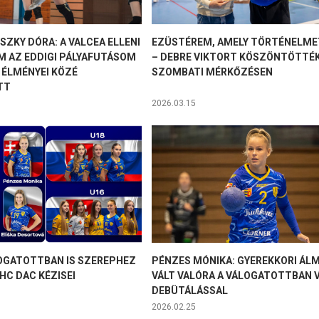
ZKY DÓRA: A VALCEA ELLENI
EZÜSTÉREM, AMELY TÖRTÉNELME
M AZ EDDIGI PÁLYAFUTÁSOM
– DEBRE VIKTORT KÖSZÖNTÖTTÉK
 ÉLMÉNYEI KÖZÉ
SZOMBATI MÉRKŐZÉSEN
TT
2026.03.15
OGATOTTBAN IS SZEREPHEZ
PÉNZES MÓNIKA: GYEREKKORI ÁL
HC DAC KÉZISEI
VÁLT VALÓRA A VÁLOGATOTTBAN 
DEBÜTÁLÁSSAL
2026.02.25