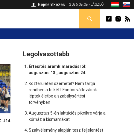
Bejelentkezés
2026.08.08 - LÁSZLÓ
Legolvasottabb
Értesítés áramkimaradásról:
augusztus 13., augusztus 24.
Közterületen szemetel? Nem tartja
rendben a telkét? Fontos változások
léptek életbe a szabálysértési
törvényben
Augusztus 5-én laktációs piknikre várja a
kórház a kismamákat
C U14
Szakvélemény alapján tesz feljelentést