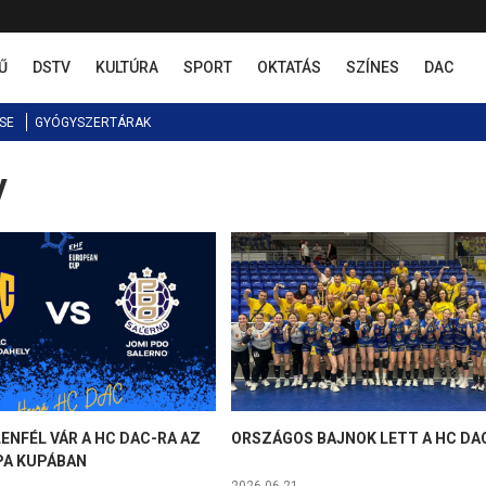
Ű
DSTV
KULTÚRA
SPORT
OKTATÁS
SZÍNES
DAC
SE
GYÓGYSZERTÁRAK
y
ENFÉL VÁR A HC DAC-RA AZ
ORSZÁGOS BAJNOK LETT A HC DA
PA KUPÁBAN