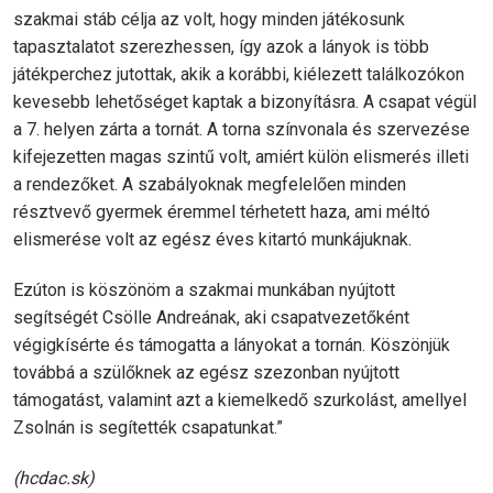
szakmai stáb célja az volt, hogy minden játékosunk
tapasztalatot szerezhessen, így azok a lányok is több
játékperchez jutottak, akik a korábbi, kiélezett találkozókon
kevesebb lehetőséget kaptak a bizonyításra. A csapat végül
a 7. helyen zárta a tornát. A torna színvonala és szervezése
kifejezetten magas szintű volt, amiért külön elismerés illeti
a rendezőket. A szabályoknak megfelelően minden
résztvevő gyermek éremmel térhetett haza, ami méltó
elismerése volt az egész éves kitartó munkájuknak.
Ezúton is köszönöm a szakmai munkában nyújtott
segítségét Csölle Andreának, aki csapatvezetőként
végigkísérte és támogatta a lányokat a tornán. Köszönjük
továbbá a szülőknek az egész szezonban nyújtott
támogatást, valamint azt a kiemelkedő szurkolást, amellyel
Zsolnán is segítették csapatunkat.”
(hcdac.sk)