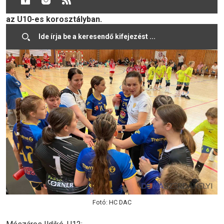
összesen 96 fiú- és lánycsapat vett részt az U12-es és
az U10-es korosztályban.
Fotó: HC DAC