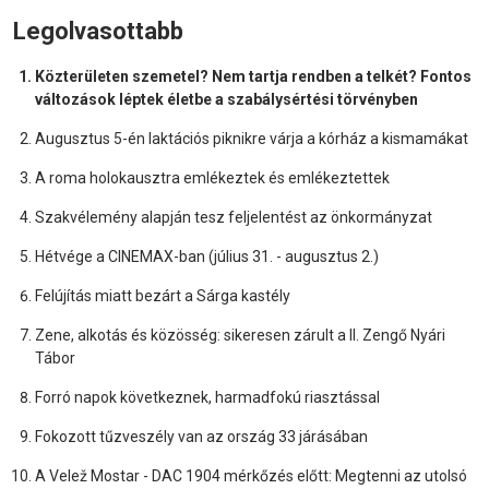
Legolvasottabb
Közterületen szemetel? Nem tartja rendben a telkét? Fontos
változások léptek életbe a szabálysértési törvényben
Augusztus 5-én laktációs piknikre várja a kórház a kismamákat
A roma holokausztra emlékeztek és emlékeztettek
Szakvélemény alapján tesz feljelentést az önkormányzat
Hétvége a CINEMAX-ban (július 31. - augusztus 2.)
Felújítás miatt bezárt a Sárga kastély
Zene, alkotás és közösség: sikeresen zárult a II. Zengő Nyári
Tábor
Forró napok következnek, harmadfokú riasztással
Fokozott tűzveszély van az ország 33 járásában
A Velež Mostar - DAC 1904 mérkőzés előtt: Megtenni az utolsó