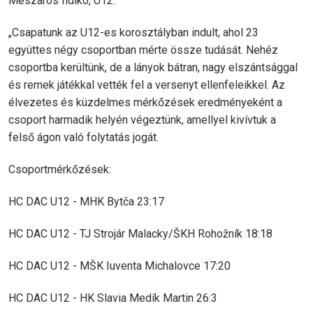
Mészáros Ildikó, U12:
„Csapatunk az U12-es korosztályban indult, ahol 23
együttes négy csoportban mérte össze tudását. Nehéz
csoportba kerültünk, de a lányok bátran, nagy elszántsággal
és remek játékkal vették fel a versenyt ellenfeleikkel. Az
élvezetes és küzdelmes mérkőzések eredményeként a
csoport harmadik helyén végeztünk, amellyel kivívtuk a
felső ágon való folytatás jogát.
Csoportmérkőzések:
HC DAC U12 - MHK Bytča 23:17
HC DAC U12 - TJ Strojár Malacky/ŠKH Rohožník 18:18
HC DAC U12 - MŠK Iuventa Michalovce 17:20
HC DAC U12 - HK Slavia Medík Martin 26:3