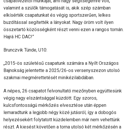
csapatvezetői munkáját, ami nagy segítségemre volt,
valamint a szülők támogatását is, akik szép számban
elkísérték csapatunkat és végig sportszerűen, lelkes
buzdítással segítették a lányokat. Nagy öröm volt ilyen
összetartó közösségként részt venni ezen a rangos tornán.
Hajrá HC DAC!”
Brunczvik Tünde, U10:
„2015-ös születésű csapatunk számára a Nyílt Országos
Bajnokság jelentette a 2025/26-os versenyszezon utolsó
szakmai megmérettetését minikézilabdában.
A népes, 26 csapatot felvonultató mezőnyben együttesünk
végig nagy elszántsággal küzdött. Egy szoros,
kulcsfontosságú mérkőzés elvesztése után éppen
lemaradtunk a legjobb négy közé jutásról, így a dobogós
helyezésekért folytatott küzdelemben már nem vehettünk
részt. A kiesést követően a torna utolsó két mérkőzésén a