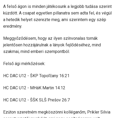
A felső ágon is minden játékosunk a legjobb tudása szerint
küzdött. A csapat egyetlen pillanatra sem adta fel, és végül
a hetedik helyet szerezte meg, ami szerintem egy szép
eredmény.
Meggyőződésem, hogy az ilyen színvonalas tornák
jelentősen hozzájárulnak a lányok fejlődéséhez, mind
szakmai, mind emberi szempontból.
Felső ági mérkőzések:
HC DAC U12 - ŠKP Topoľčany 16:21
HC DAC U12 - MHáK Martin 14:12
HC DAC U12 - ŠŠK SLŠ Prešov 26:7
Ezúton szeretném megköszönni kolléganőm, Prikler Silvia