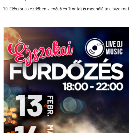
Először a kezdőben: Jenčuš és Trontelj is meghálálta a bizalmat