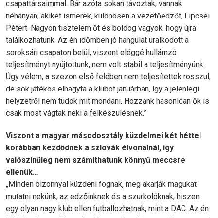
csapattársaimmal. Bár azóta sokan távoztak, vannak
néhányan, akiket ismerek, különösen a vezetőedzőt, Lipcsei
Pétert. Nagyon tisztelem őt és boldog vagyok, hogy újra
találkozhatunk. Az én időmben jó hangulat uralkodott a
soroksári csapaton belül, viszont eléggé hullámzó
teljesítményt nyújtottunk, nem volt stabil a teljesítményünk.
Úgy vélem, a szezon első felében nem teljesítettek rosszul,
de sok játékos elhagyta a klubot januárban, így a jelenlegi
helyzetről nem tudok mit mondani. Hozzánk hasonlóan ők is
csak most vágtak neki a felkészülésnek.”
Viszont a magyar másodosztály küzdelmei két héttel
korábban kezdődnek a szlovák élvonalnál, így
valószínűleg nem számíthatunk könnyű meccsre
ellenük…
„Minden bizonnyal küzdeni fognak, meg akarják magukat
mutatni nekünk, az edzőinknek és a szurkolóknak, hiszen
egy olyan nagy klub ellen futballozhatnak, mint a DAC. Az én