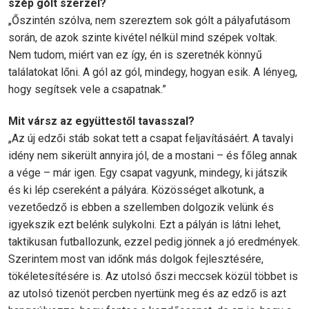
szép gólt szerzel?
„Őszintén szólva, nem szereztem sok gólt a pályafutásom
során, de azok szinte kivétel nélkül mind szépek voltak.
Nem tudom, miért van ez így, én is szeretnék könnyű
találatokat lőni. A gól az gól, mindegy, hogyan esik. A lényeg,
hogy segítsek vele a csapatnak.”
Mit vársz az együttestől tavasszal?
„Az új edzői stáb sokat tett a csapat feljavításáért. A tavalyi
idény nem sikerült annyira jól, de a mostani – és főleg annak
a vége – már igen. Egy csapat vagyunk, mindegy, ki játszik
és ki lép csereként a pályára. Közösséget alkotunk, a
vezetőedző is ebben a szellemben dolgozik velünk és
igyekszik ezt belénk sulykolni. Ezt a pályán is látni lehet,
taktikusan futballozunk, ezzel pedig jönnek a jó eredmények.
Szerintem most van időnk más dolgok fejlesztésére,
tökéletesítésére is. Az utolsó őszi meccsek közül többet is
az utolsó tizenöt percben nyertünk meg és az edző is azt