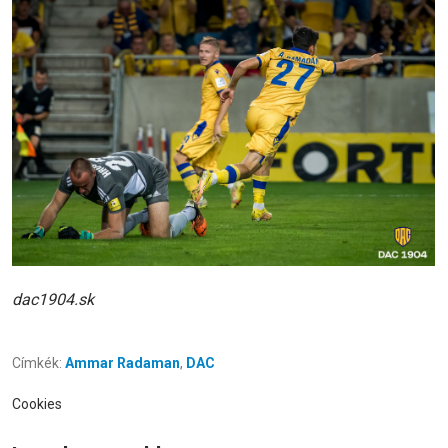
dac1904.sk
Címkék:
Ammar Radaman
,
DAC
Cookies