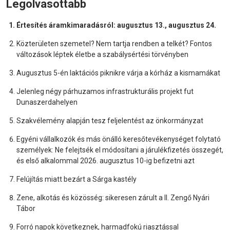
Legolvasottabb
Értesítés áramkimaradásról: augusztus 13., augusztus 24.
Közterületen szemetel? Nem tartja rendben a telkét? Fontos
változások léptek életbe a szabálysértési törvényben
Augusztus 5-én laktációs piknikre várja a kórház a kismamákat
Jelenleg négy párhuzamos infrastrukturális projekt fut
Dunaszerdahelyen
Szakvélemény alapján tesz feljelentést az önkormányzat
Egyéni vállalkozók és más önálló keresőtevékenységet folytató
személyek: Ne felejtsék el módosítani a járulékfizetés összegét,
és első alkalommal 2026. augusztus 10-ig befizetni azt
Felújítás miatt bezárt a Sárga kastély
Zene, alkotás és közösség: sikeresen zárult a II. Zengő Nyári
Tábor
Forró napok következnek, harmadfokú riasztással