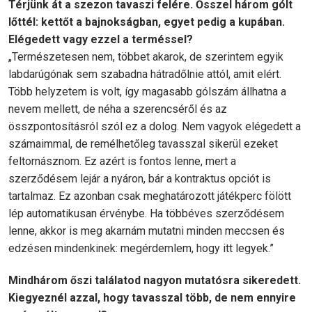
Térjünk át a szezon tavaszi felére. Ősszel három gólt
lőttél: kettőt a bajnokságban, egyet pedig a kupában.
Elégedett vagy ezzel a terméssel?
„Természetesen nem, többet akarok, de szerintem egyik
labdarúgónak sem szabadna hátradőlnie attól, amit elért.
Több helyzetem is volt, így magasabb gólszám állhatna a
nevem mellett, de néha a szerencséről és az
összpontosításról szól ez a dolog. Nem vagyok elégedett a
számaimmal, de remélhetőleg tavasszal sikerül ezeket
feltornásznom. Ez azért is fontos lenne, mert a
szerződésem lejár a nyáron, bár a kontraktus opciót is
tartalmaz. Ez azonban csak meghatározott játékperc fölött
lép automatikusan érvénybe. Ha többéves szerződésem
lenne, akkor is meg akarnám mutatni minden meccsen és
edzésen mindenkinek: megérdemlem, hogy itt legyek.”
Mindhárom őszi találatod nagyon mutatósra sikeredett.
Kiegyeznél azzal, hogy tavasszal több, de nem ennyire