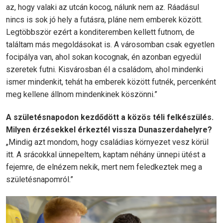
az, hogy valaki az utcán kocog, nálunk nem az. Ráadásul
nincs is sok jó hely a futásra, pláne nem emberek között.
Legtöbbször ezért a konditeremben kellett futnom, de
találtam más megoldásokat is. A városomban csak egyetlen
focipálya van, ahol sokan kocognak, én azonban egyedül
szeretek futni. Kisvárosban él a családom, ahol mindenki
ismer mindenkit, tehát ha emberek között futnék, percenként
meg kellene állnom mindenkinek köszönni.”
A születésnapodon kezdődött a közös téli felkészülés.
Milyen érzésekkel érkeztél vissza Dunaszerdahelyre?
„Mindig azt mondom, hogy családias környezet vesz körül
itt. A srácokkal ünnepeltem, kaptam néhány ünnepi ütést a
fejemre, de elnézem nekik, mert nem feledkeztek meg a
születésnapomról.”