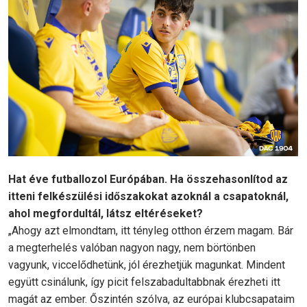
Hat éve futballozol Európában. Ha összehasonlítod az
itteni felkészülési időszakokat azoknál a csapatoknál,
ahol megfordultál, látsz eltéréseket?
„Ahogy azt elmondtam, itt tényleg otthon érzem magam. Bár
a megterhelés valóban nagyon nagy, nem börtönben
vagyunk, viccelődhetünk, jól érezhetjük magunkat. Mindent
együtt csinálunk, így picit felszabadultabbnak érezheti itt
magát az ember. Őszintén szólva, az európai klubcsapataim