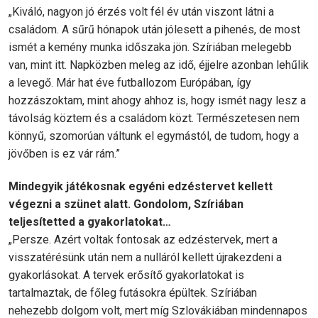
„Kiváló, nagyon jó érzés volt fél év után viszont látni a
családom. A sűrű hónapok után jólesett a pihenés, de most
ismét a kemény munka időszaka jön. Szíriában melegebb
van, mint itt. Napközben meleg az idő, éjjelre azonban lehűlik
a levegő. Már hat éve futballozom Európában, így
hozzászoktam, mint ahogy ahhoz is, hogy ismét nagy lesz a
távolság köztem és a családom közt. Természetesen nem
könnyű, szomorúan váltunk el egymástól, de tudom, hogy a
jövőben is ez vár rám.”
Mindegyik játékosnak egyéni edzéstervet kellett
végezni a szünet alatt. Gondolom, Szíriában
teljesítetted a gyakorlatokat…
„Persze. Azért voltak fontosak az edzéstervek, mert a
visszatérésünk után nem a nulláról kellett újrakezdeni a
gyakorlásokat. A tervek erősítő gyakorlatokat is
tartalmaztak, de főleg futásokra épültek. Szíriában
nehezebb dolgom volt, mert míg Szlovákiában mindennapos