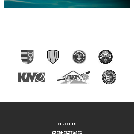
PERFECTS
SZERKESZTŐSÉG