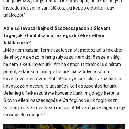
hangsúlyozza, hogy fontos a kezdőcsapat, de az is, hogy a
kispadon legyen olyan játékos, aki képes eldönteni egy
találkozót.”
Az első tavaszi bajnoki összecsapáson a Slovant
fogadjuk. Gondolsz már az égszínkékek elleni
találkozóra?
„Még nem igazán. Természetesen ott motoszkál a fejekben,
de ahogy az edző is hangsúlyozza, nem dől össze a világ,
ha nem sikerül nyernünk. Ám ha otthon tartanánk is a három
pontot, akkor sem ünnepelhetünk, hátradőlve a soron
következő mérkőzés előtt. Akár győzünk, akár veszítünk, a
következő meccsre is ugyanúgy kell összpontosítanunk.
Jelenleg a felkészülésre koncentrálunk, majd egy héttel a
Slovan elleni összecsapás előtt fogunk velük foglalkozni,
és már jön is a következő meccs. A labdarúgás világában így
működnek a dolgok.”