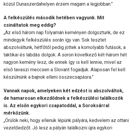
közül Dunaszerdahelyen érzem magam a legjobban.”
A felkészülés második hetében vagyunk. Mit
csináltatok meg eddig?
„Az első három nap folyamán keményen dolgoztunk, de ez
mindegyik felkészülés során így van. Sok tesztet
abszolváltunk, hétfőtől pedig jöttek a komolyabb futások, a
taktikai és labdás dolgok. A soron következő két-három hét
nagyon kemény lesz, de ennek így is kell lennie, mivel az
első tavaszi meccsen a Slovant fogadjuk. Alaposan fel kell
készülnünk a bajnok elleni összecsapásra.”
Vannak napok, amelyeken két edzést is abszolváltok,
de hamarosan elkezdődnek a felkészülési találkozók
is. Az elsőn egykori csapatoddal, a Soroksárral
mérkőzünk.
„Örülök neki, hogy ellenük lépünk pályára, kedvelem az ottani
vezetőedzőt. Jó lesz a pályán találkozni újra egykori