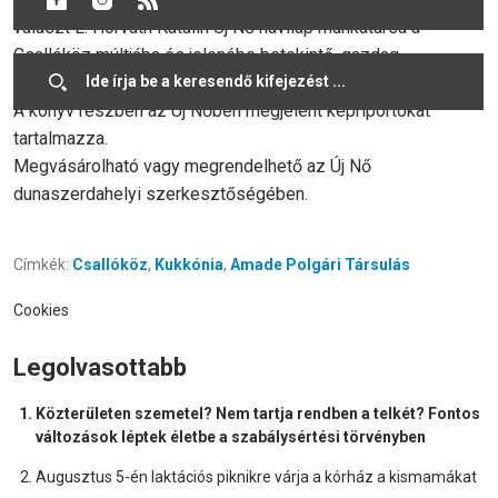
választ L. Horváth Katalin Új Nő havilap munkatársa a
Csallóköz múltjába és jelenébe betekintő, gazdag
képanyaggal, minőségi kivitelben megjelent kiadványában.
A könyv részben az Új Nőben megjelent képriportokat
tartalmazza.
Megvásárolható vagy megrendelhető az Új Nő
dunaszerdahelyi szerkesztőségében.
Címkék:
Csallóköz
,
Kukkónia
,
Amade Polgári Társulás
Cookies
Legolvasottabb
Közterületen szemetel? Nem tartja rendben a telkét? Fontos
változások léptek életbe a szabálysértési törvényben
Augusztus 5-én laktációs piknikre várja a kórház a kismamákat