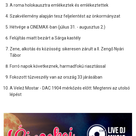
A roma holokausztra emlékeztek és emlékeztettek
Szakvélemény alapján tesz feljelentést az önkormányzat
Hétvége a CINEMAX-ban (július 31. - augusztus 2.)
Felújítás miatt bezárt a Sárga kastély
Zene, alkotás és közösség: sikeresen zárult a II. Zengő Nyári
Tábor
Forró napok következnek, harmadfokú riasztással
Fokozott tűzveszély van az ország 33 járásában
A Velež Mostar - DAC 1904 mérkőzés előtt: Megtenni az utolsó
lépést