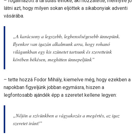
– fogalmazott a társulás elnöke, aki hozzátette, mennyire jó
látni azt, hogy milyen sokan eljöttek a sikabonyiak adventi
vásárába.
„A karácsony a legszebb, legbensőségesebb ünnepünk.
Ilyenkor van igazán alkalmunk arra, hogy rohanó
világunkban egy kis szünetet tartsunk és szeretteink
körében békésen, meghitten ünnepeljünk”
– tette hozzá Fodor Mihály, kiemelve még, hogy ezekben a
napokban figyeljünk jobban egymásra, hiszen a
legfontosabb ajándék épp a szeretet kellene legyen:
„Nőjön a szívünkben a vágyakozás a megértés, az igaz
szeretet iránt!”