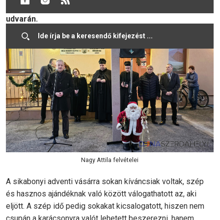
koszorúján a Sikabonyi Gálffy Ignác Közösségi Ház
udvarán.
Nagy Attila felvételei
A sikabonyi adventi vásárra sokan kíváncsiak voltak, szép
és hasznos ajándéknak való között válogathatott az, aki
eljött. A szép idő pedig sokakat kicsalogatott, hiszen nem
csupán a karácsonyra valót lehetett beszerezni, hanem