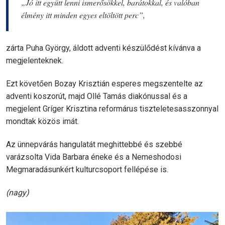
„Jó itt együtt lenni ismerősökkel, barátokkal, és valóban
élmény itt minden egyes eltöltött perc”,
zárta Puha György, áldott adventi készülődést kívánva a
megjelenteknek.
Ezt követően Bozay Krisztián esperes megszentelte az
adventi koszorút, majd Ollé Tamás diakónussal és a
megjelent Gríger Krisztina reformárus tiszteletesasszonnyal
mondtak közös imát.
Az ünnepvárás hangulatát meghittebbé és szebbé
varázsolta Vida Barbara éneke és a Nemeshodosi
Megmaradásunkért kulturcsoport fellépése is.
(nagy)