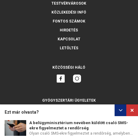
TESTVÉRVÁROSOK
KÖZLEKEDÉSI INFÓ
FONTOS SZÁMOK
HIRDETÉS
KAPCSOLAT
LETÖLTÉS
KÖZÖSSÉGI HÁLÓ
GYÓGYSZERTÁRI ÜGYELETEK
MINDET MUTASSA
Ezt már olvasta?
A belügyminisztérium nevében küldött csaló SMS-
ekre figyelmeztet a rendőrség
Olyan csaló SMS-ekre figyelmeztet a rendőrség, amelyben...
SZEMÉLYES ADATOK VÉDELME
SÜTIK HASZNÁLATA