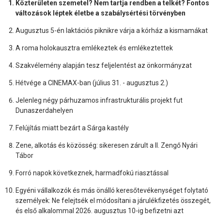
Közterületen szemetel? Nem tartja rendben a telkét? Fontos
változások léptek életbe a szabálysértési törvényben
Augusztus 5-én laktációs piknikre várja a kórház a kismamákat
A roma holokausztra emlékeztek és emlékeztettek
Szakvélemény alapján tesz feljelentést az önkormányzat
Hétvége a CINEMAX-ban (július 31. - augusztus 2.)
Jelenleg négy párhuzamos infrastrukturális projekt fut
Dunaszerdahelyen
Felújítás miatt bezárt a Sárga kastély
Zene, alkotás és közösség: sikeresen zárult a II. Zengő Nyári
Tábor
Forró napok következnek, harmadfokú riasztással
Egyéni vállalkozók és más önálló keresőtevékenységet folytató
személyek: Ne felejtsék el módosítani a járulékfizetés összegét,
és első alkalommal 2026. augusztus 10-ig befizetni azt