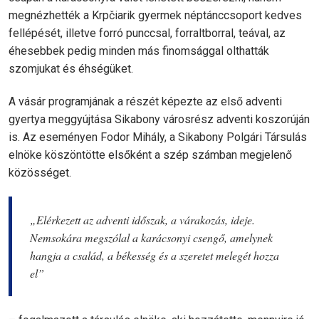
megnézhették a Krpčiarik gyermek néptánccsoport kedves
fellépését, illetve forró punccsal, forraltborral, teával, az
éhesebbek pedig minden más finomsággal olthatták
szomjukat és éhségüket.
A vásár programjának a részét képezte az első adventi
gyertya meggyújtása Sikabony városrész adventi koszorúján
is. Az eseményen Fodor Mihály, a Sikabony Polgári Társulás
elnöke köszöntötte elsőként a szép számban megjelenő
közösséget.
„Elérkezett az adventi időszak, a várakozás, ideje.
Nemsokára megszólal a karácsonyi csengő, amelynek
hangja a család, a békesség és a szeretet melegét hozza
el”