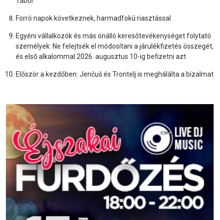
Tábor
Forró napok következnek, harmadfokú riasztással
Egyéni vállalkozók és más önálló keresőtevékenységet folytató
személyek: Ne felejtsék el módosítani a járulékfizetés összegét,
és első alkalommal 2026. augusztus 10-ig befizetni azt
Először a kezdőben: Jenčuš és Trontelj is meghálálta a bizalmat