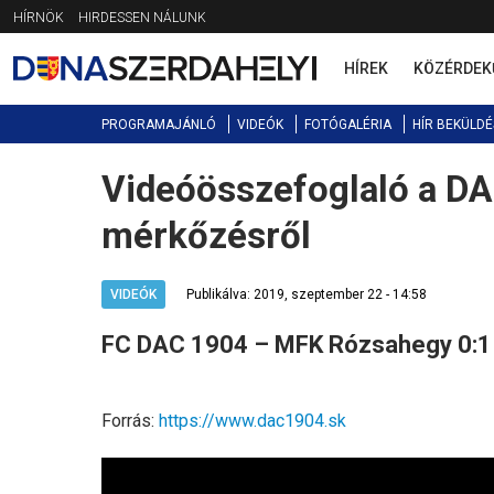
Jump
HÍRNÖK
HIRDESSEN NÁLUNK
to
navigation
HÍREK
KÖZÉRDEK
PROGRAMAJÁNLÓ
VIDEÓK
FOTÓGALÉRIA
HÍR BEKÜLDÉ
Videóösszefoglaló a DA
Back
to
mérkőzésről
top
VIDEÓK
Publikálva: 2019, szeptember 22 - 14:58
FC DAC 1904 – MFK Rózsahegy 0:1 
Forrás:
https://www.dac1904.sk