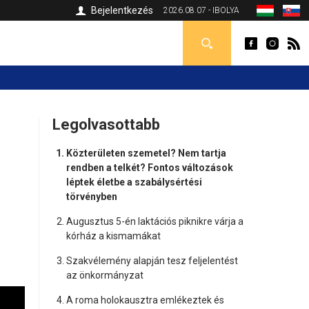
Bejelentkezés
2026.08.07 - IBOLYA
Legolvasottabb
Közterületen szemetel? Nem tartja
rendben a telkét? Fontos változások
léptek életbe a szabálysértési
törvényben
Augusztus 5-én laktációs piknikre várja a
kórház a kismamákat
Szakvélemény alapján tesz feljelentést
az önkormányzat
A roma holokausztra emlékeztek és