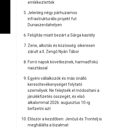
emlékeztettek
Jelenleg négy párhuzamos
infrastrukturális projekt fut
Dunaszerdahelyen
Felújítás miatt bezárt a Sárga kastély
Zene, alkotás és közösség: sikeresen
zárult a II. Zengő Nyári Tábor
Forró napok következnek, harmadfokú
riasztással
Egyéni vállalkozók és más önálló
keresőtevékenységet folytató
személyek: Ne felejtsék el módosítani a
járulékfizetés összegét, és első
alkalommal 2026. augusztus 10-ig
befizetni azt
Először a kezdőben: Jenčuš és Trontelj is
meghálálta a bizalmat