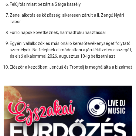
Felújítás miatt bezárt a Sárga kastély
Zene, alkotás és közösség: sikeresen zárult a II. Zengő Nyári
Tábor
Forró napok következnek, harmadfokú riasztással
Egyéni vállalkozók és más önálló keresőtevékenységet folytató
személyek: Ne felejtsék el módosítani a járulékfizetés összegét,
és első alkalommal 2026. augusztus 10-ig befizetni azt
Először a kezdőben: Jenčuš és Trontelj is meghálálta a bizalmat