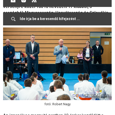
Nyílt Szlovák Bajnokságot, ami kiválóan sikerült. A
versenyre közel 180 fő nevezett 17 klubból, 3
országból: Magyarország, Horvátország és Szlovákia.
A Seishin Karate Klubból közel 40 nevezés érkezett.
fotó: Robert Nagy