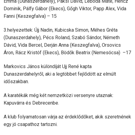
Emma (Dunaszerdahely), Paksi Dávid, Leboda Máté, Hencz
Dominik, Pálfy Gábor (Ekecs), Gőgh Viktor, Papp Alex, Vida
Fanni (Keszegfalva) – 15
3.helyezettek: Újj Nadin, Kubicska Simon, Méhes Gréta
(Dunaszerdahely), Pécs Roland, Szabó Sándor, Németh
Dávid, Vida Bercel, Derján Anna (Keszegfalva), Orsovics
Áron, Rácz Kristóf (Ekecs), Bödők Beatrix (Nemesócsa) –17
Markovics János különdíját Ujj René kapta
Dunaszerdahelyről, aki a legtöbbet fejlődött az elmúlt
időszakban.
A karatékák még két nemzetközi versenyre utaznak:
Kapuvárra és Debrecenbe.
A klub folyamatosan várja az érdeklődőket, akik szeretnének
egy jó csapathoz tartozni.