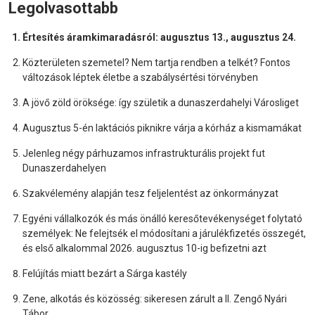
Legolvasottabb
Értesítés áramkimaradásról: augusztus 13., augusztus 24.
Közterületen szemetel? Nem tartja rendben a telkét? Fontos
változások léptek életbe a szabálysértési törvényben
A jövő zöld öröksége: így születik a dunaszerdahelyi Városliget
Augusztus 5-én laktációs piknikre várja a kórház a kismamákat
Jelenleg négy párhuzamos infrastrukturális projekt fut
Dunaszerdahelyen
Szakvélemény alapján tesz feljelentést az önkormányzat
Egyéni vállalkozók és más önálló keresőtevékenységet folytató
személyek: Ne felejtsék el módosítani a járulékfizetés összegét,
és első alkalommal 2026. augusztus 10-ig befizetni azt
Felújítás miatt bezárt a Sárga kastély
Zene, alkotás és közösség: sikeresen zárult a II. Zengő Nyári
Tábor