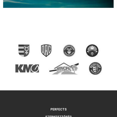
PERFECTS
SZERKESZTŐSÉG