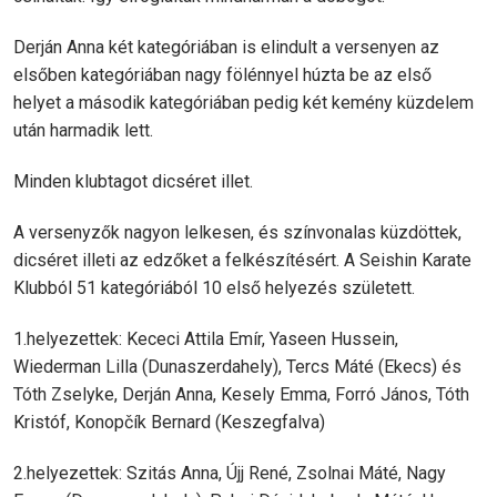
Derján Anna két kategóriában is elindult a versenyen az
elsőben kategóriában nagy fölénnyel húzta be az első
helyet a második kategóriában pedig két kemény küzdelem
után harmadik lett.
Minden klubtagot dicséret illet.
A versenyzők nagyon lelkesen, és színvonalas küzdöttek,
dicséret illeti az edzőket a felkészítésért. A Seishin Karate
Klubból 51 kategóriából 10 első helyezés született.
1.helyezettek: Kececi Attila Emír, Yaseen Hussein,
Wiederman Lilla (Dunaszerdahely), Tercs Máté (Ekecs) és
Tóth Zselyke, Derján Anna, Kesely Emma, Forró János, Tóth
Kristóf, Konopčík Bernard (Keszegfalva)
2.helyezettek: Szitás Anna, Újj René, Zsolnai Máté, Nagy