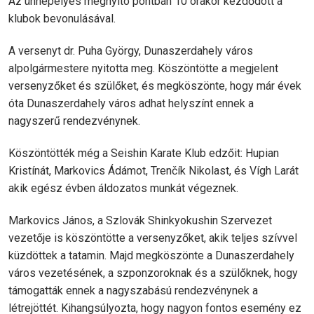
Az ünnepélyes megnyitó pontban 10 órakor kezdődött a
klubok bevonulásával.
A versenyt dr. Puha György, Dunaszerdahely város
alpolgármestere nyitotta meg. Köszöntötte a megjelent
versenyzőket és szülőket, és megköszönte, hogy már évek
óta Dunaszerdahely város adhat helyszínt ennek a
nagyszerű rendezvénynek.
Köszöntötték még a Seishin Karate Klub edzőit: Hupian
Kristínát, Markovics Ádámot, Trenčík Nikolast, és Vígh Larát
akik egész évben áldozatos munkát végeznek.
Markovics János, a Szlovák Shinkyokushin Szervezet
vezetője is köszöntötte a versenyzőket, akik teljes szívvel
küzdöttek a tatamin. Majd megköszönte a Dunaszerdahely
város vezetésének, a szponzoroknak és a szülőknek, hogy
támogatták ennek a nagyszabású rendezvénynek a
létrejöttét. Kihangsúlyozta, hogy nagyon fontos esemény ez