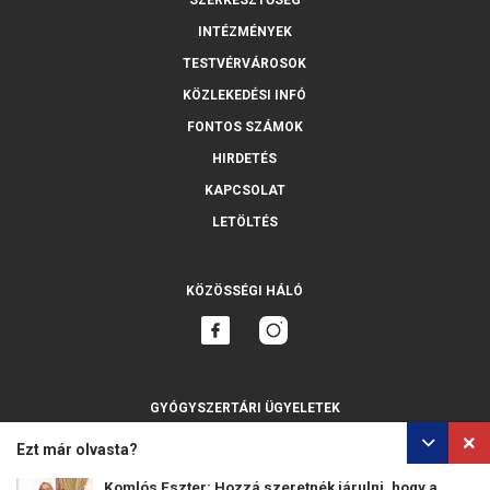
INTÉZMÉNYEK
TESTVÉRVÁROSOK
KÖZLEKEDÉSI INFÓ
FONTOS SZÁMOK
HIRDETÉS
KAPCSOLAT
LETÖLTÉS
KÖZÖSSÉGI HÁLÓ
GYÓGYSZERTÁRI ÜGYELETEK
MINDET MUTASSA
Ezt már olvasta?
Komlós Eszter: Hozzá szeretnék járulni, hogy a