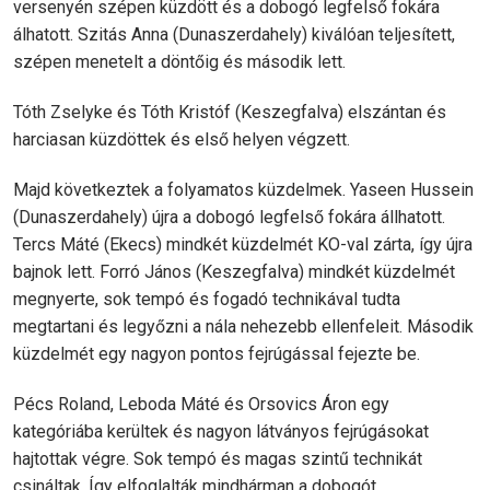
versenyén szépen küzdött és a dobogó legfelső fokára
álhatott. Szitás Anna (Dunaszerdahely) kiválóan teljesített,
szépen menetelt a döntőig és második lett.
Tóth Zselyke és Tóth Kristóf (Keszegfalva) elszántan és
harciasan küzdöttek és első helyen végzett.
Majd következtek a folyamatos küzdelmek. Yaseen Hussein
(Dunaszerdahely) újra a dobogó legfelső fokára állhatott.
Tercs Máté (Ekecs) mindkét küzdelmét KO-val zárta, így újra
bajnok lett. Forró János (Keszegfalva) mindkét küzdelmét
megnyerte, sok tempó és fogadó technikával tudta
megtartani és legyőzni a nála nehezebb ellenfeleit. Második
küzdelmét egy nagyon pontos fejrúgással fejezte be.
Pécs Roland, Leboda Máté és Orsovics Áron egy
kategóriába kerültek és nagyon látványos fejrúgásokat
hajtottak végre. Sok tempó és magas szintű technikát
csináltak. Így elfoglalták mindhárman a dobogót.