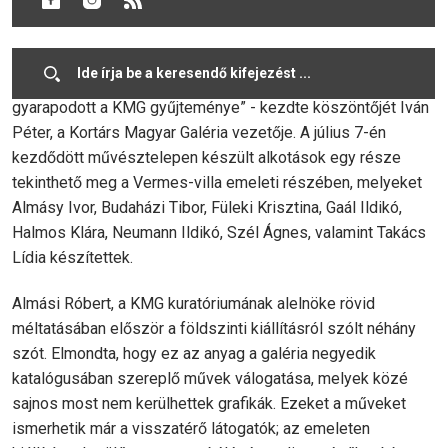
„Ünnepelni gyűltünk össze, hiszen véget ért egy újabb
sikeres művésztelep, az adományozott alkotásokkal pedig
gyarapodott a KMG gyűjteménye” - kezdte köszöntőjét Iván
Péter, a Kortárs Magyar Galéria vezetője. A július 7-én
kezdődött művésztelepen készült alkotások egy része
tekinthető meg a Vermes-villa emeleti részében, melyeket
Almásy Ivor, Budaházi Tibor, Füleki Krisztina, Gaál Ildikó,
Halmos Klára, Neumann Ildikó, Szél Ágnes, valamint Takács
Lídia készítettek.
Almási Róbert, a KMG kuratóriumának alelnöke rövid
méltatásában először a földszinti kiállításról szólt néhány
szót. Elmondta, hogy ez az anyag a galéria negyedik
katalógusában szereplő művek válogatása, melyek közé
sajnos most nem kerülhettek grafikák. Ezeket a műveket
ismerhetik már a visszatérő látogatók; az emeleten