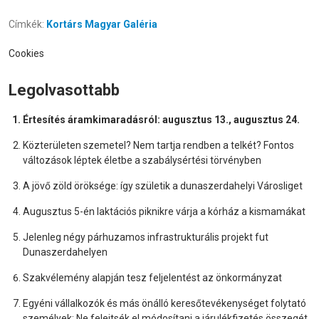
Címkék:
Kortárs Magyar Galéria
Cookies
Legolvasottabb
Értesítés áramkimaradásról: augusztus 13., augusztus 24.
Közterületen szemetel? Nem tartja rendben a telkét? Fontos
változások léptek életbe a szabálysértési törvényben
A jövő zöld öröksége: így születik a dunaszerdahelyi Városliget
Augusztus 5-én laktációs piknikre várja a kórház a kismamákat
Jelenleg négy párhuzamos infrastrukturális projekt fut
Dunaszerdahelyen
Szakvélemény alapján tesz feljelentést az önkormányzat
Egyéni vállalkozók és más önálló keresőtevékenységet folytató
személyek: Ne felejtsék el módosítani a járulékfizetés összegét,