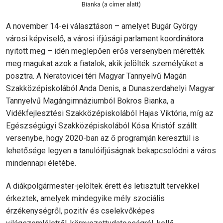
Bianka (a címer alatt)
A november 14-ei választáson – amelyet Bugár György
városi képviselő, a városi ifjúsági parlament koordinátora
nyitott meg – idén meglepően erős versenyben mérették
meg magukat azok a fiatalok, akik jelölték személyüket a
posztra. A Neratovicei téri Magyar Tannyelvű Magán
Szakközépiskolából Anda Denis, a Dunaszerdahelyi Magyar
Tannyelvű Magángimnáziumból Bokros Bianka, a
Vidékfejlesztési Szakközépiskolából Hajas Viktória, míg az
Egészségügyi Szakközépiskolából Kósa Kristóf szállt
versenybe, hogy 2020-ban az ő programján keresztül is
lehetősége legyen a tanulóifjúságnak bekapcsolódni a város
mindennapi életébe.
A diákpolgármester-jelöltek érett és letisztult tervekkel
érkeztek, amelyek mindegyike mély szociális
érzékenységről, pozitív és cselekvőképes