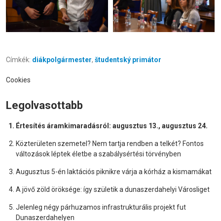
Címkék:
diákpolgármester
,
študentský primátor
Cookies
Legolvasottabb
Értesítés áramkimaradásról: augusztus 13., augusztus 24.
Közterületen szemetel? Nem tartja rendben a telkét? Fontos
változások léptek életbe a szabálysértési törvényben
Augusztus 5-én laktációs piknikre várja a kórház a kismamákat
A jövő zöld öröksége: így születik a dunaszerdahelyi Városliget
Jelenleg négy párhuzamos infrastrukturális projekt fut
Dunaszerdahelyen