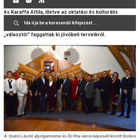
akiket városunk két alpolgármestere, A. Szabó László
és Karaffa Attila, illetve az oktatási és kulturális
bizottság, valamint a sport és ifjúsági bizottság
megjelent tagjai és természetesen az iskolák delegált
„választói” faggattak ki jövőbeli terveikről.
A. Szabó László alpolgármester és Őri Rita városi képviselő között Borkos