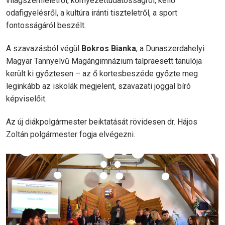
világszemléletről, környezettudatosságról, kellő
odafigyelésről, a kultúra iránti tiszteletről, a sport
fontosságáról beszélt.
A szavazásból végül
Bokros Bianka
, a Dunaszerdahelyi
Magyar Tannyelvű Magángimnázium talpraesett tanulója
került ki győztesen – az ő kortesbeszéde győzte meg
leginkább az iskolák megjelent, szavazati joggal bíró
képviselőit.
Az új diákpolgármester beiktatását rövidesen dr. Hájos
Zoltán polgármester fogja elvégezni.