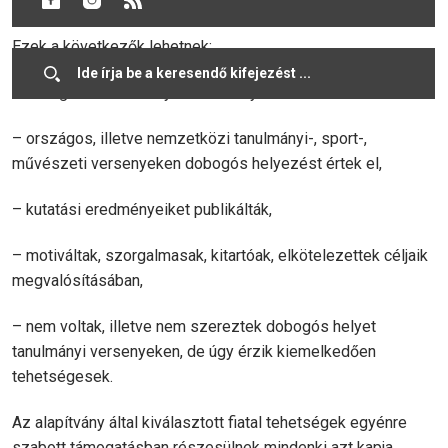
Ezek a következők lehetnek:
– kimagasló tanulmányi eredménnyel rendelkeznek
– országos, illetve nemzetközi tanulmányi-, sport-,
művészeti versenyeken dobogós helyezést értek el,
– kutatási eredményeiket publikálták,
– motiváltak, szorgalmasak, kitartóak, elkötelezettek céljaik
megvalósításában,
– nem voltak, illetve nem szereztek dobogós helyet
tanulmányi versenyeken, de úgy érzik kiemelkedően
tehetségesek.
Az alapítvány által kiválasztott fiatal tehetségek egyénre
szabott támogatásban részesülnek mindenki azt kapja,