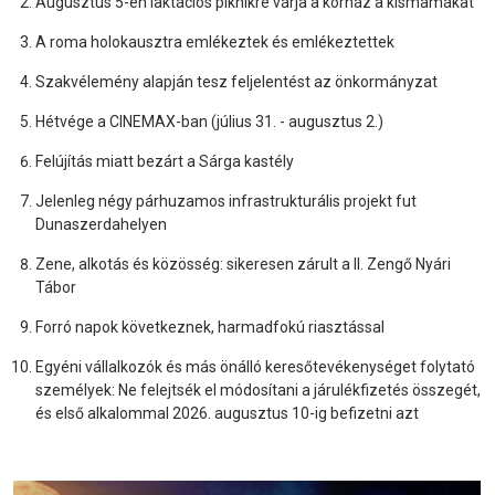
Augusztus 5-én laktációs piknikre várja a kórház a kismamákat
A roma holokausztra emlékeztek és emlékeztettek
Szakvélemény alapján tesz feljelentést az önkormányzat
Hétvége a CINEMAX-ban (július 31. - augusztus 2.)
Felújítás miatt bezárt a Sárga kastély
Jelenleg négy párhuzamos infrastrukturális projekt fut
Dunaszerdahelyen
Zene, alkotás és közösség: sikeresen zárult a II. Zengő Nyári
Tábor
Forró napok következnek, harmadfokú riasztással
Egyéni vállalkozók és más önálló keresőtevékenységet folytató
személyek: Ne felejtsék el módosítani a járulékfizetés összegét,
és első alkalommal 2026. augusztus 10-ig befizetni azt