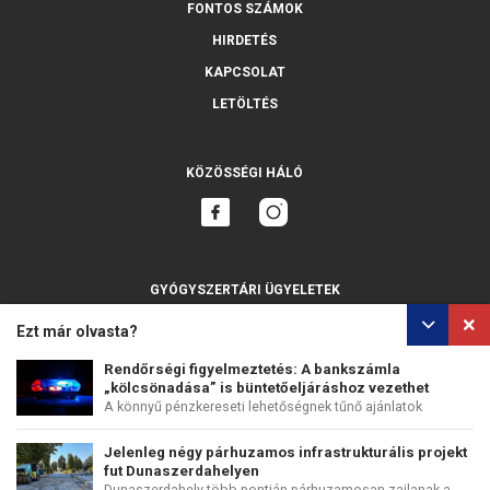
FONTOS SZÁMOK
HIRDETÉS
KAPCSOLAT
LETÖLTÉS
KÖZÖSSÉGI HÁLÓ
GYÓGYSZERTÁRI ÜGYELETEK
MINDET MUTASSA
Ezt már olvasta?
Rendőrségi figyelmeztetés: A bankszámla
„kölcsönadása” is büntetőeljáráshoz vezethet
A könnyű pénzkereseti lehetőségnek tűnő ajánlatok
SZEMÉLYES ADATOK VÉDELME
SÜTIK HASZNÁLATA
mögött...
Jelenleg négy párhuzamos infrastrukturális projekt
COPYRIGHT © PERFECTS, A.S.
WEB DESIGN
:
EPIX MEDIA
fut Dunaszerdahelyen
Dunaszerdahely több pontján párhuzamosan zajlanak a...