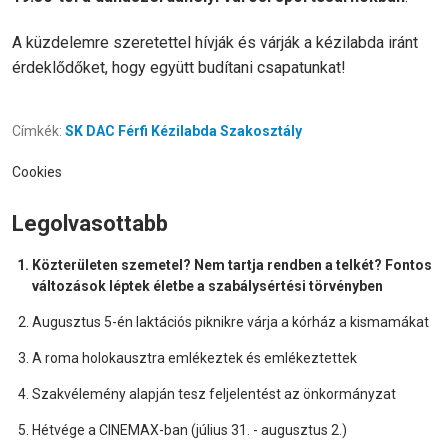
A küzdelemre szeretettel hívják és várják a kézilabda iránt
érdeklődőket, hogy együtt budítani csapatunkat!
Címkék:
SK DAC Férfi Kézilabda Szakosztály
Cookies
Legolvasottabb
Közterületen szemetel? Nem tartja rendben a telkét? Fontos
változások léptek életbe a szabálysértési törvényben
Augusztus 5-én laktációs piknikre várja a kórház a kismamákat
A roma holokausztra emlékeztek és emlékeztettek
Szakvélemény alapján tesz feljelentést az önkormányzat
Hétvége a CINEMAX-ban (július 31. - augusztus 2.)