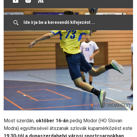
Most szerdán,
október 16-án
pedig Modor (HO Slovan
Modra) együttesével átszanak szlovák kupamérkőzést este
19.30-tól a dunaszerdahelyi városi sportcsarnokban
.