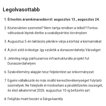
Legolvasottabb
Értesítés áramkimaradásról: augusztus 13., augusztus 24.
Közterületen szemetel? Nem tartja rendben a telkét? Fontos
változások léptek életbe a szabálysértési törvényben
Augusztus 5-én laktációs piknikre várja a kórház a kismamákat
A jövő zöld öröksége: így születik a dunaszerdahelyi Városliget
Jelenleg négy párhuzamos infrastrukturális projekt fut
Dunaszerdahelyen
Szakvélemény alapján tesz feljelentést az önkormányzat
Egyéni vállalkozók és más önálló keresőtevékenységet folytató
személyek: Ne felejtsék el módosítani a járulékfizetés összegét,
és első alkalommal 2026. augusztus 10-ig befizetni azt
Felújítás miatt bezárt a Sárga kastély