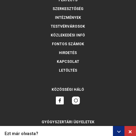
PERFECTS
SZERKESZTŐSÉG
INTÉZMÉNYEK
TESTVÉRVÁROSOK
KÖZLEKEDÉSI INFÓ
FONTOS SZÁMOK
HIRDETÉS
KAPCSOLAT
LETÖLTÉS
KÖZÖSSÉGI HÁLÓ
GYÓGYSZERTÁRI ÜGYELETEK
MINDET MUTASSA
Ezt már olvasta?