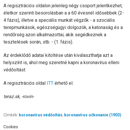
A regisztrációs oldalon jelenleg négy csoport jelentkezhet,
életkor szerinti besorolásban a a 60 évesnél idősebbek (2-
4 fázis), illetve a speciális munkát végzők - a szociális
terepmunkások, egészségügyi dolgozók, a katonaság és a
rendőrség azon alkalmazottai, akik segédkeznek a
tesztelések során, stb. - (1. fázis).
Az érdeklődő adatai kitöltése után kiválaszthatja azt a
helyszínt is, ahol meg szeretné kapni a koronavírus elleni
védőoltást.
A regisztrációs oldal
ITT
érhető el.
teraz.sk, -rovin-
Címkék:
koronavírus védőoltás
,
koronavírus očkovanie (1903)
Cookies