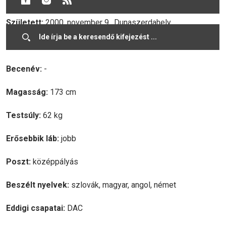
Született:
2000. november 9., Dunaszerdahely
Korosztály:
U17
Becenév:
-
Magasság:
173 cm
Testsúly:
62 kg
Erősebbik láb:
jobb
Poszt:
középpályás
Beszélt nyelvek:
szlovák, magyar, angol, német
Eddigi csapatai:
DAC