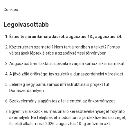
Cookies
Legolvasottabb
Értesítés áramkimaradásról: augusztus 13., augusztus 24.
Közterületen szemetel? Nem tartja rendben a telkét? Fontos
változások léptek életbe a szabálysértési törvényben
Augusztus 5-én laktációs piknikre várja a kórház a kismamákat
A jövő zöld öröksége: így születik a dunaszerdahelyi Városliget
Jelenleg négy párhuzamos infrastrukturális projekt fut
Dunaszerdahelyen
Szakvélemény alapján tesz feljelentést az önkormányzat
Egyéni vállalkozók és más önálló keresőtevékenységet folytató
személyek: Ne felejtsék el módosítani a járulékfizetés összegét,
és első alkalommal 2026. augusztus 10-ig befizetni azt