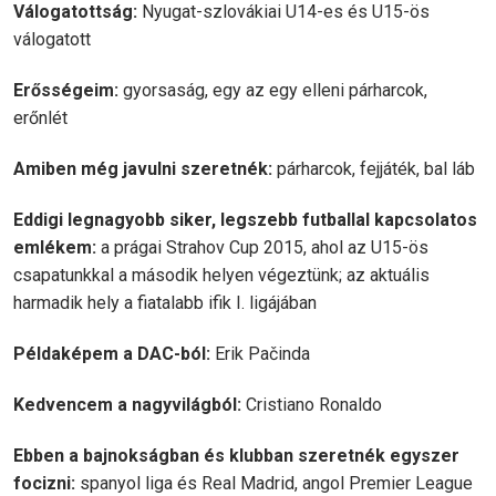
Válogatottság:
Nyugat-szlovákiai U14-es és U15-ös
válogatott
Erősségeim:
gyorsaság, egy az egy elleni párharcok,
erőnlét
Amiben még javulni szeretnék:
párharcok, fejjáték, bal láb
Eddigi legnagyobb siker, legszebb futballal kapcsolatos
emlékem:
a prágai Strahov Cup 2015, ahol az U15-ös
csapatunkkal a második helyen végeztünk; az aktuális
harmadik hely a fiatalabb ifik I. ligájában
Példaképem a DAC-ból:
Erik Pačinda
Kedvencem a nagyvilágból:
Cristiano Ronaldo
Ebben a bajnokságban és klubban szeretnék egyszer
focizni:
spanyol liga és Real Madrid, angol Premier League