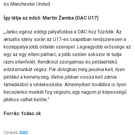
és Manchester United
Így látja az edző: Martin Žamba (DAC U17)
„Janko egész eddigi pályafutása a DAC-hoz fűződik. Az
aktuális idény során az U17-es csapatban rendszeresen a
középpálya jobb oldalán szerepel. Legnagyobb erőssége az
egy az egy elleni párharc, a jobb szélen sokszor le tudja
rázni ellenfelét. Rendkívül szorgalmas és példaértékű
edzésmunkát végez. Pár dologban még javulnia kell, ilyen
például a keménység, illetve jobban vissza kell zárnia
támadásból a védekezésbe. Amennyiben továbbra is ilyen
becsületes munkát fog végezni, egy nagyon jó képességű
játékos válhat belőle.”
Forrás: fcdac.sk
Címkék:
DAC