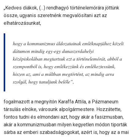
„Kedves diákok, (…) rendhagyó történelemórára jöttünk
össze, ugyanis szeretnénk megvalósítani azt az
elhatározásunkat,
hogy a kommunizmus áldozatainak emléknapjához közeli
dátumon mindig egy-egy dunaszerdahelyi
középiskolában megtartsuk ezt a történelemórát, abból a
szempontból is, hogy emlékezzünk és emlékeztessünk,
hiszen az, ami a múltban megtörtént, az mindig arra
szolgál, hogy tanuljunk belőle”,
fogalmazott a megnyitón Karaffa Attila, a Pázmaneum
társulás elnöke, városunk alpolgármestere. Hozzátette,
fontos tudni és elmondani azt, hogy akár a fasizmusban,
akár a kommunizmusban milyen kegyetlen módon tiporták
sárba az emberi szabadságjogokat, azért is, hogy az a mai