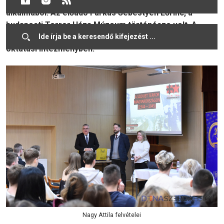
Iskolában a Kommunizmus Áldozatainak Emléknapja
alkalmából. Az előadó Farkas Sebestyén Lőrinc, a
budapesti Terror Háza Múzeum történésze volt. A
vendégeket Álló Mónika igazgatóhelyettes fogadta az
oktatási intézményben.
Nagy Attila felvételei