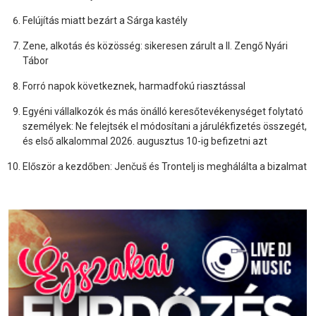
Felújítás miatt bezárt a Sárga kastély
Zene, alkotás és közösség: sikeresen zárult a II. Zengő Nyári
Tábor
Forró napok következnek, harmadfokú riasztással
Egyéni vállalkozók és más önálló keresőtevékenységet folytató
személyek: Ne felejtsék el módosítani a járulékfizetés összegét,
és első alkalommal 2026. augusztus 10-ig befizetni azt
Először a kezdőben: Jenčuš és Trontelj is meghálálta a bizalmat