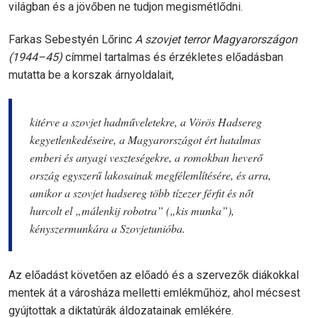
világban és a jövőben ne tudjon megismétlődni.
Farkas Sebestyén Lőrinc
A szovjet terror Magyarországon
(1944–45)
címmel tartalmas és érzékletes előadásban
mutatta be a korszak árnyoldalait,
kitérve a szovjet hadműveletekre, a Vörös Hadsereg
kegyetlenkedéseire, a Magyarországot ért hatalmas
emberi és anyagi veszteségekre, a romokban heverő
ország egyszerű lakosainak megfélemlítésére, és arra,
amikor a szovjet hadsereg több tízezer férfit és nőt
hurcolt el „málenkij robotra” („kis munka”),
kényszermunkára a Szovjetunióba.
Az előadást követően az előadó és a szervezők diákokkal
mentek át a városháza melletti emlékműhöz, ahol mécsest
gyújtottak a diktatúrák áldozatainak emlékére.