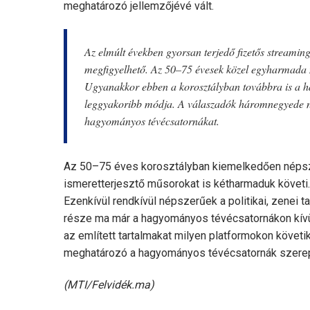
meghatározó jellemzőjévé vált.
Az elmúlt években gyorsan terjedő fizetős streamin
megfigyelhető. Az 50–75 évesek közel egyharmada né
Ugyanakkor ebben a korosztályban továbbra is a h
leggyakoribb módja. A válaszadók háromnegyede nap
hagyományos tévécsatornákat.
Az 50–75 éves korosztályban kiemelkedően népsze
ismeretterjesztő műsorokat is kétharmaduk követi.
Ezenkívül rendkívül népszerűek a politikai, zenei t
része ma már a hagyományos tévécsatornákon kívül 
az említett tartalmakat milyen platformokon követ
meghatározó a hagyományos tévécsatornák szere
(MTI/Felvidék.ma)