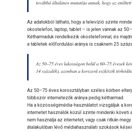
továbbá általános mutatója annak, hogy az említett k
Az adatokból látható, hogy a televízió szinte mind
okostelefon, laptop, tablet – is jelen vannak az 50
Kétharmaduk rendelkezik okostelefonnal, és majdn
a tabletek előfordulási aránya is csaknem 25 száz
Az 50–75 éves lakosságon belül a 60–75 évesek köréb
14 százalék), azonban a korszerű eszközök térhódít
Az 50–75 éves korosztályban széles körben elterje
többször internetezők aránya pedig kétharmad.
Ha a közösségimédia-használatot vizsgáljuk a korc
internetet használók közül szinte mindenki követi
nem használja az internetet, vagy csak ritkán megy
átalakulóban lévő médiahasználati szokások kései 