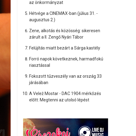
az önkormányzat
Hétvége a CINEMAX-ban (július 31. -
augusztus 2.)
Zene, alkotás és közösség: sikeresen
zárult a II. Zengő Nyári Tábor
Felújítás miatt bezárt a Sárga kastély
Forró napok következnek, harmadfokú
riasztással
Fokozott tűzveszély van az ország 33
járásában
A Velež Mostar - DAC 1904 mérkőzés
előtt: Megtenni az utolsó lépést