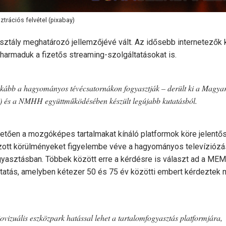
sztrációs felvétel (pixabay)
osztály meghatározó jellemzőjévé vált. Az idősebb internetezők 
harmaduk a fizetős streaming-szolgáltatásokat is.
nkább a hagyományos tévécsatornákon fogyasztják – derült ki a Magya
) és a NMHH együttműködésében készült legújabb kutatásból.
hetően a mozgóképes tartalmakat kínáló platformok köre jelentő
tozott körülményeket figyelembe véve a hagyományos televíziózá
yasztásban. Többek között erre a kérdésre is választ ad a ME
atás, amelyben kétezer 50 és 75 év közötti embert kérdeztek
vizuális eszközpark hatással lehet a tartalomfogyasztás platformjára,