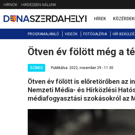
Jump
HÍRNÖK
HIRDESSEN NÁLUNK
to
navigation
HÍREK
KÖZÉRDEK
PROGRAMAJÁNLÓ
VIDEÓK
FOTÓGALÉRIA
HÍR BEKÜLDÉ
Ötven év fölött még a té
Back
to
top
SZÍNES
Publikálva: 2022, november 29 - 11:30
Ötven év fölött is előretörőben az i
Nemzeti Média- és Hírközlési Ható
médiafogyasztási szokásokról az M