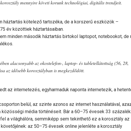
orosztály mennyire követi korunk technológiai, digitális trendjeit.
en háztartás kötelező tartozéka, de a korszerű eszközök –
–75 év közöttiek háztartásaiban.
em minden második háztartás birtokol laptopot, notebookot, de
alékos.
en alacsonyabb az okostelefon-, laptop- és tabletellátottság (56, 28,
ása az idősebb korosztályban is megkezdődött.
dt az internetezés, egyharmaduk naponta internetezik, a hetent
soporton belül, az szinte azonos az internet használatával, aza
 a közösségi média történéseit. Bár a 60–75 évesek 33 százalék
 fel a világhálóra, semmiképp sem tekinthető ez a korosztály az
követőjének: az 50–75 évesek online jelenléte a korosztály