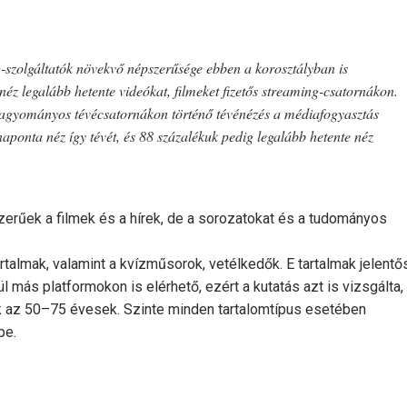
g-szolgáltatók növekvő népszerűsége ebben a korosztályban is
z legalább hetente videókat, filmeket fizetős streaming-csatornákon.
agyományos tévécsatornákon történő tévénézés a médiafogyasztás
onta néz így tévét, és 88 százalékuk pedig legalább hetente néz
rűek a filmek és a hírek, de a sorozatokat és a tudományos
artalmak, valamint a kvízműsorok, vetélkedők. E tartalmak jelentő
más platformokon is elérhető, ezért a kutatás azt is vizsgálta,
ik az 50–75 évesek. Szinte minden tartalomtípus esetében
pe.