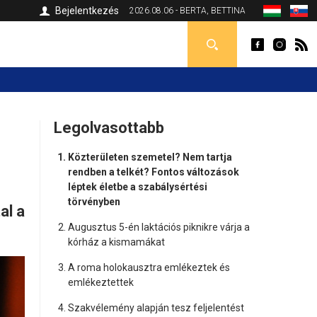
Bejelentkezés
2026.08.06 - BERTA, BETTINA
Legolvasottabb
Közterületen szemetel? Nem tartja
rendben a telkét? Fontos változások
léptek életbe a szabálysértési
törvényben
al a
Augusztus 5-én laktációs piknikre várja a
kórház a kismamákat
A roma holokausztra emlékeztek és
emlékeztettek
Szakvélemény alapján tesz feljelentést