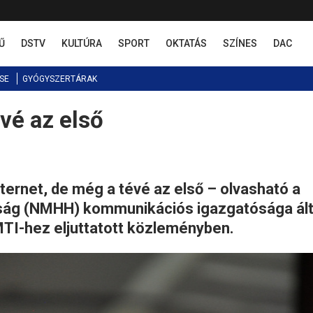
Ű
DSTV
KULTÚRA
SPORT
OKTATÁS
SZÍNES
DAC
SE
GYÓGYSZERTÁRAK
vé az első
nternet, de még a tévé az első – olvasható a
ság (NMHH) kommunikációs igazgatósága ált
TI-hez eljuttatott közleményben.