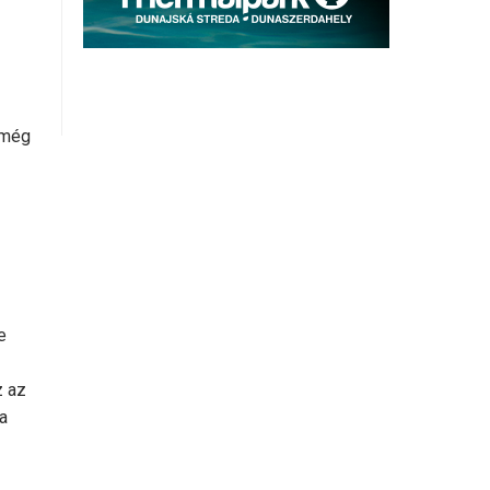
 még
e
z az
a