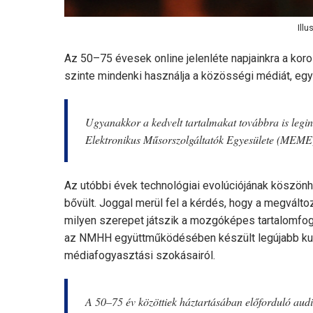
Illu
Az 50–75 évesek online jelenléte napjainkra a kor
szinte mindenki használja a közösségi médiát, egy
Ugyanakkor a kedvelt tartalmakat továbbra is legi
Elektronikus Műsorszolgáltatók Egyesülete (MEME
Az utóbbi évek technológiai evolúciójának köszön
bővült. Joggal merül fel a kérdés, hogy a megvál
milyen szerepet játszik a mozgóképes tartalomfog
az NMHH együttműködésében készült legújabb kut
médiafogyasztási szokásairól.
A 50–75 év közöttiek háztartásában előforduló audio