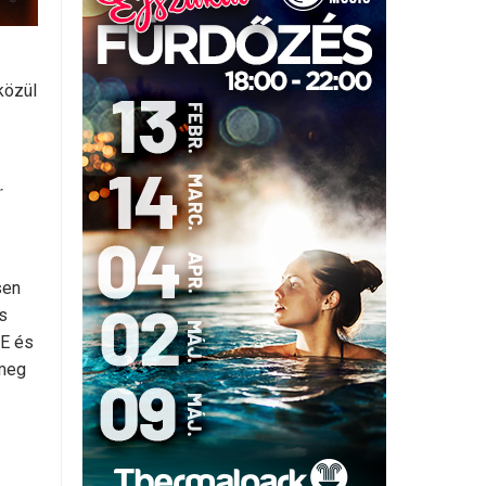
közül
r
sen
s
ME és
 meg