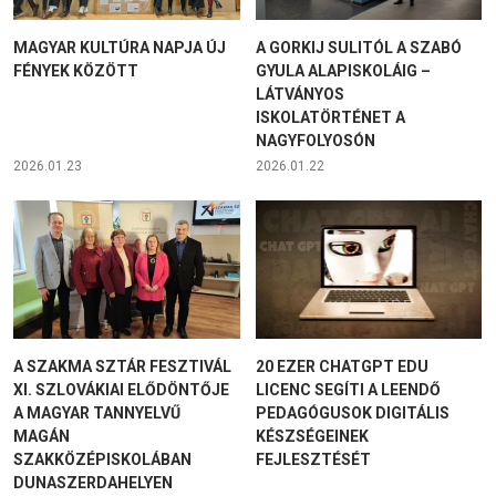
MAGYAR KULTÚRA NAPJA ÚJ
A GORKIJ SULITÓL A SZABÓ
FÉNYEK KÖZÖTT
GYULA ALAPISKOLÁIG –
LÁTVÁNYOS
ISKOLATÖRTÉNET A
NAGYFOLYOSÓN
2026.01.23
2026.01.22
A SZAKMA SZTÁR FESZTIVÁL
20 EZER CHATGPT EDU
XI. SZLOVÁKIAI ELŐDÖNTŐJE
LICENC SEGÍTI A LEENDŐ
A MAGYAR TANNYELVŰ
PEDAGÓGUSOK DIGITÁLIS
MAGÁN
KÉSZSÉGEINEK
SZAKKÖZÉPISKOLÁBAN
FEJLESZTÉSÉT
DUNASZERDAHELYEN