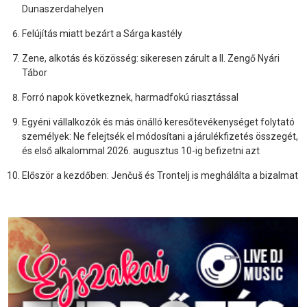
Dunaszerdahelyen
Felújítás miatt bezárt a Sárga kastély
Zene, alkotás és közösség: sikeresen zárult a II. Zengő Nyári
Tábor
Forró napok következnek, harmadfokú riasztással
Egyéni vállalkozók és más önálló keresőtevékenységet folytató
személyek: Ne felejtsék el módosítani a járulékfizetés összegét,
és első alkalommal 2026. augusztus 10-ig befizetni azt
Először a kezdőben: Jenčuš és Trontelj is meghálálta a bizalmat