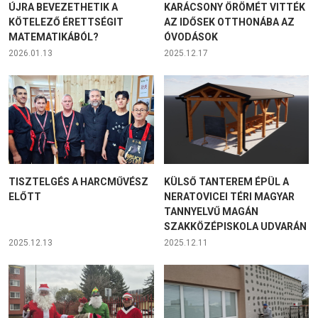
ÚJRA BEVEZETHETIK A
KARÁCSONY ÖRÖMÉT VITTÉK
KÖTELEZŐ ÉRETTSÉGIT
AZ IDŐSEK OTTHONÁBA AZ
MATEMATIKÁBÓL?
ÓVODÁSOK
2026.01.13
2025.12.17
TISZTELGÉS A HARCMŰVÉSZ
KÜLSŐ TANTEREM ÉPÜL A
ELŐTT
NERATOVICEI TÉRI MAGYAR
TANNYELVŰ MAGÁN
SZAKKÖZÉPISKOLA UDVARÁN
2025.12.13
2025.12.11