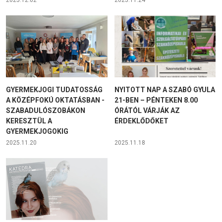
2025.12.02
2025.11.24
GYERMEKJOGI TUDATOSSÁG
NYITOTT NAP A SZABÓ GYULA
A KÖZÉPFOKÚ OKTATÁSBAN -
21-BEN – PÉNTEKEN 8.00
SZABADULÓSZOBÁKON
ÓRÁTÓL VÁRJÁK AZ
KERESZTÜL A
ÉRDEKLŐDŐKET
GYERMEKJOGOKIG
2025.11.20
2025.11.18