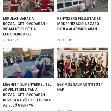
MIKULÁS-JÁRÁS A
KÉNYSZERŰ FELÚJÍTÁS ÉS
RÓZSALIGETI ÓVODÁBAN –
MODERNIZÁCIÓ A SZABÓ
VIDÁM DÉLELŐTT A
GYULA ALAPISKOLÁBAN
LEGKISEBBEKKEL
2025.12.06
2025.12.04
MEGHITT, ÉLMÉNYEKKEL TELI
EGY MOZGALMAS NYITOTT
ADVENTI DÉLUTÁN A
NAP
RÓZSALIGETI ÓVODÁBAN –
KÖZÖSEN GYÚJTOTTÁK MEG
AZ ELSŐ GYERTYÁT