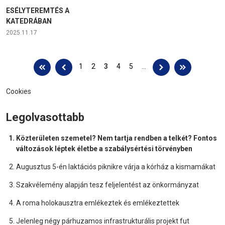
ESÉLYTEREMTÉS A
KATEDRÁBAN
2025.11.17
Oldalak
1
2
3
4
5
…
Cookies
Legolvasottabb
Közterületen szemetel? Nem tartja rendben a telkét? Fontos
változások léptek életbe a szabálysértési törvényben
Augusztus 5-én laktációs piknikre várja a kórház a kismamákat
Szakvélemény alapján tesz feljelentést az önkormányzat
A roma holokausztra emlékeztek és emlékeztettek
Jelenleg négy párhuzamos infrastrukturális projekt fut