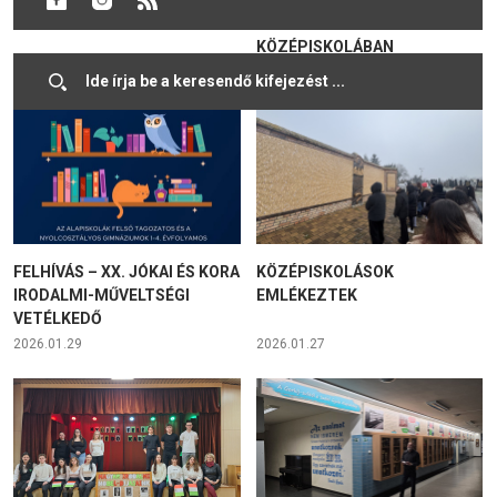
KÖZÉPISKOLÁBAN
KÍNÁLNAK A MEGYEI
KÖZÉPISKOLÁBAN
2026.02.07
2026.02.03
FELHÍVÁS – XX. JÓKAI ÉS KORA
KÖZÉPISKOLÁSOK
IRODALMI-MŰVELTSÉGI
EMLÉKEZTEK
VETÉLKEDŐ
2026.01.29
2026.01.27