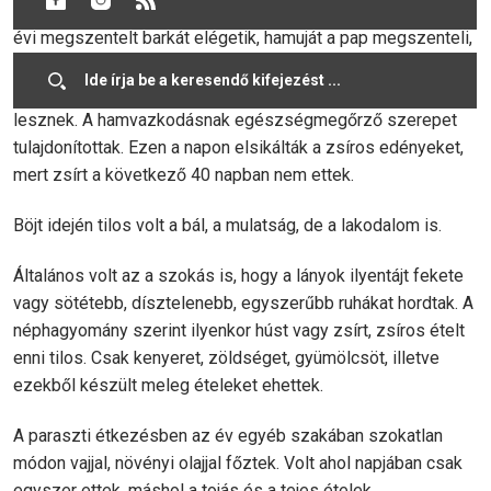
Hamvazószerda elnevezése egyházi szokásra utal, a múlt
évi megszentelt barkát elégetik, hamuját a pap megszenteli,
s keresztet rajzol vele a hívek homlokára, annak
bizonyságára, hogy a halandók porból lettek, s porrá
lesznek. A hamvazkodásnak egészségmegőrző szerepet
tulajdonítottak. Ezen a napon elsikálták a zsíros edényeket,
mert zsírt a következő 40 napban nem ettek.
Böjt idején tilos volt a bál, a mulatság, de a lakodalom is.
Általános volt az a szokás is, hogy a lányok ilyentájt fekete
vagy sötétebb, dísztelenebb, egyszerűbb ruhákat hordtak. A
néphagyomány szerint ilyenkor húst vagy zsírt, zsíros ételt
enni tilos. Csak kenyeret, zöldséget, gyümölcsöt, illetve
ezekből készült meleg ételeket ehettek.
A paraszti étkezésben az év egyéb szakában szokatlan
módon vajjal, növényi olajjal főztek. Volt ahol napjában csak
egyszer ettek, máshol a tojás és a tejes ételek