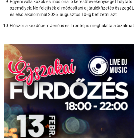
Egyéni vállalkozók és más önálló keresőtevékenységet folytató
személyek: Ne felejtsék el módosítani a járulékfizetés összegét,
és első alkalommal 2026. augusztus 10-ig befizetni azt
Először a kezdőben: Jenčuš és Trontelj is meghálálta a bizalmat