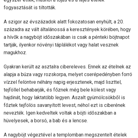
fogyasztását is tiltották.
A szigor az évszázadok alatt fokozatosan enyhült, a 20.
századra az vált általánossá a keresztények körében, hogy
a hívők a nagyböjt időszakában is csak a pénteki böjtnapot
tartják, ilyenkor növényi táplálékot vagy halat vesznek
magukhoz.
Gyakran került az asztalra cibereleves. Ennek az ételnek az
alapja a búza vagy rozskorpa, melyet cserépedényben forró
vízzel felöntve néhány napig erjesztenek, majd liszttel,
tejföllel behabarják, és főznek még bele kölest vagy
hajdinát, hogy laktatóbb legyen. Aszalt gyümölcsökből is
főztek tejfölös savanyított levest, néhol ezt is ciberének
nevezték. Igen kedveltek voltak a böjti időszakban a
hüvelyesek, a borsó, a bab és a lencse.
A nagyböjt végeztével a templomban megszentelt ételek