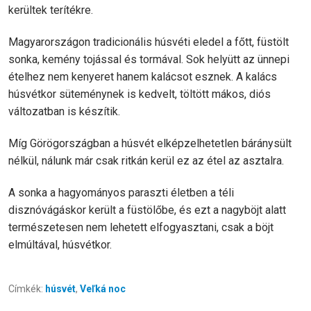
kerültek terítékre.
Magyarországon tradicionális húsvéti eledel a főtt, füstölt
sonka, kemény tojással és tormával. Sok helyütt az ünnepi
ételhez nem kenyeret hanem kalácsot esznek. A kalács
húsvétkor süteménynek is kedvelt, töltött mákos, diós
változatban is készítik.
Míg Görögországban a húsvét elképzelhetetlen báránysült
nélkül, nálunk már csak ritkán kerül ez az étel az asztalra.
A sonka a hagyományos paraszti életben a téli
disznóvágáskor került a füstölőbe, és ezt a nagyböjt alatt
természetesen nem lehetett elfogyasztani, csak a böjt
elmúltával, húsvétkor.
Címkék:
húsvét
,
Veľká noc