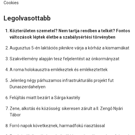
Cookies
Legolvasottabb
Közterületen szemetel? Nem tartja rendben a telkét? Fontos
változások léptek életbe a szabálysértési törvényben
Augusztus 5-én laktációs piknikre várja a kórház a kismamákat
Szakvélemény alapján tesz feljelentést az önkormányzat
A roma holokausztra emlékeztek és emlékeztettek
Jelenleg négy párhuzamos infrastrukturális projekt fut
Dunaszerdahelyen
Felújítás miatt bezárt a Sárga kastély
Zene, alkotás és közösség: sikeresen zárult a II. Zengő Nyári
Tábor
Forró napok következnek, harmadfokú riasztással