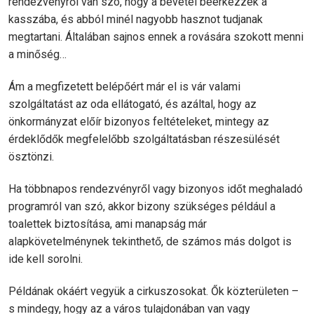
rendezvényről van szó, hogy a bevétel beérkezzék a
kasszába, és abból minél nagyobb hasznot tudjanak
megtartani. Általában sajnos ennek a rovására szokott menni
a minőség…
Ám a megfizetett belépőért már el is vár valami
szolgáltatást az oda ellátogató, és azáltal, hogy az
önkormányzat előír bizonyos feltételeket, mintegy az
érdeklődők megfelelőbb szolgáltatásban részesülését
ösztönzi.
Ha többnapos rendezvényről vagy bizonyos időt meghaladó
programról van szó, akkor bizony szükséges például a
toalettek biztosítása, ami manapság már
alapkövetelménynek tekinthető, de számos más dolgot is
ide kell sorolni.
Példának okáért vegyük a cirkuszosokat. Ők közterületen –
s mindegy, hogy az a város tulajdonában van vagy