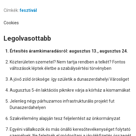
Címkék:
fesztivál
Cookies
Legolvasottabb
Értesítés áramkimaradásról: augusztus 13., augusztus 24.
Közterületen szemetel? Nem tartja rendben a telkét? Fontos
változások léptek életbe a szabálysértési törvényben
A jövő zöld öröksége: így születik a dunaszerdahelyi Városliget
Augusztus 5-én laktációs piknikre várja a kórház a kismamákat
Jelenleg négy párhuzamos infrastrukturális projekt fut
Dunaszerdahelyen
Szakvélemény alapján tesz feljelentést az önkormányzat
Egyéni vállalkozók és más önálló keresőtevékenységet folytató
személyek: Ne felejtsék el módosítani a járulékfizetés összegét,