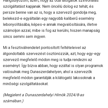
Hangsúlyozom, azért, hogy az oda látogatók színvonalas
szolgáltatást kapjanak. Nem öncélú dolog ez tehát, és
persze benne van az is, hogy a szervező gondolja meg,
belekezd-e egyáltalán egy nagyobb kaliberű esemény
lebonyolításába, képes-e annak megvalósítására, illetve
számoljon azzal, mibe is fog az kerülni, hiszen manapság
sincs semmi sem ingyen.
Mi a fesztiválrendelet pontosított feltételeivel az
átgondoltabb szervezést ösztönözzük, azt, hogy egy-egy
szervező megfelelő módon meg is tudja rendezni az
eseményt. Így bízva abban, hogy ezáltal is olyan programok
valósulnak meg Dunaszerdahelyen, ahol a szervezők
megfelelő módon garantálják a kilátogató lakosoknak a
minőségi szolgáltatásokat.
(Megjelent a Dunaszerdahelyi Hírnök 2024/8-as
számában.)