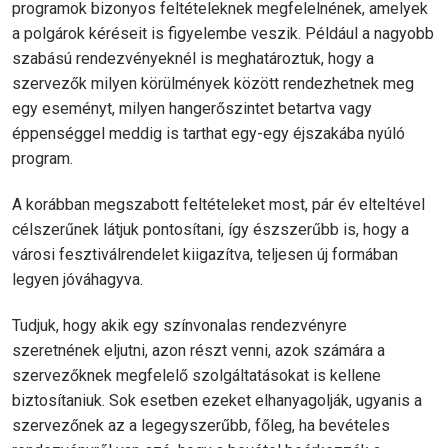
programok bizonyos feltételeknek megfelelnének, amelyek
a polgárok kéréseit is figyelembe veszik. Például a nagyobb
szabású rendezvényeknél is meghatároztuk, hogy a
szervezők milyen körülmények között rendezhetnek meg
egy eseményt, milyen hangerőszintet betartva vagy
éppenséggel meddig is tarthat egy-egy éjszakába nyúló
program.
A korábban megszabott feltételeket most, pár év elteltével
célszerűnek látjuk pontosítani, így észszerűbb is, hogy a
városi fesztiválrendelet kiigazítva, teljesen új formában
legyen jóváhagyva.
Tudjuk, hogy akik egy színvonalas rendezvényre
szeretnének eljutni, azon részt venni, azok számára a
szervezőknek megfelelő szolgáltatásokat is kellene
biztosítaniuk. Sok esetben ezeket elhanyagolják, ugyanis a
szervezőnek az a legegyszerűbb, főleg, ha bevételes