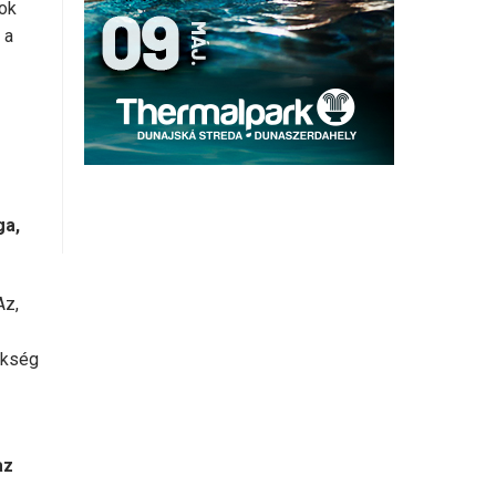
sok
 a
ga,
Az,
ükség
az