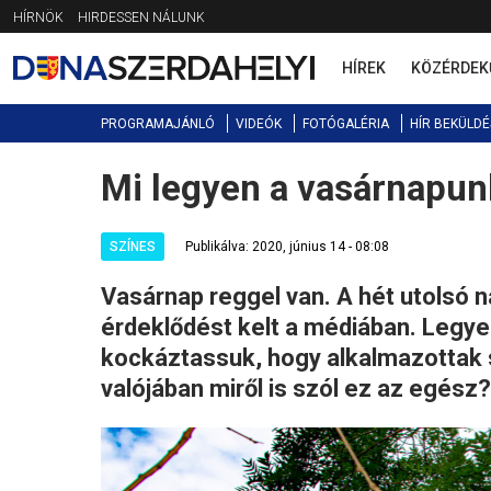
Jump
HÍRNÖK
HIRDESSEN NÁLUNK
to
navigation
HÍREK
KÖZÉRDEK
PROGRAMAJÁNLÓ
VIDEÓK
FOTÓGALÉRIA
HÍR BEKÜLDÉ
Mi legyen a vasárnapun
Back
to
top
SZÍNES
Publikálva: 2020, június 14 - 08:08
Vasárnap reggel van. A hét utolsó n
érdeklődést kelt a médiában. Legye
kockáztassuk, hogy alkalmazottak s
valójában miről is szól ez az egész?