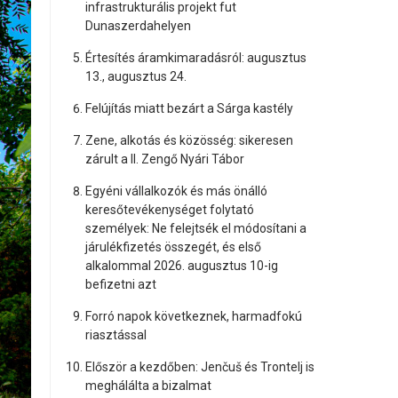
infrastrukturális projekt fut
Dunaszerdahelyen
Értesítés áramkimaradásról: augusztus
13., augusztus 24.
Felújítás miatt bezárt a Sárga kastély
Zene, alkotás és közösség: sikeresen
zárult a II. Zengő Nyári Tábor
Egyéni vállalkozók és más önálló
keresőtevékenységet folytató
személyek: Ne felejtsék el módosítani a
járulékfizetés összegét, és első
alkalommal 2026. augusztus 10-ig
befizetni azt
Forró napok következnek, harmadfokú
riasztással
Először a kezdőben: Jenčuš és Trontelj is
meghálálta a bizalmat