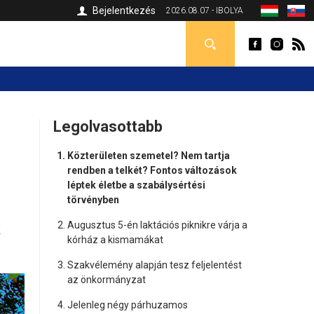
Bejelentkezés
2026.08.07 - IBOLYA
Legolvasottabb
Közterületen szemetel? Nem tartja
rendben a telkét? Fontos változások
léptek életbe a szabálysértési
törvényben
Augusztus 5-én laktációs piknikre várja a
k
kórház a kismamákat
Szakvélemény alapján tesz feljelentést
az önkormányzat
Jelenleg négy párhuzamos