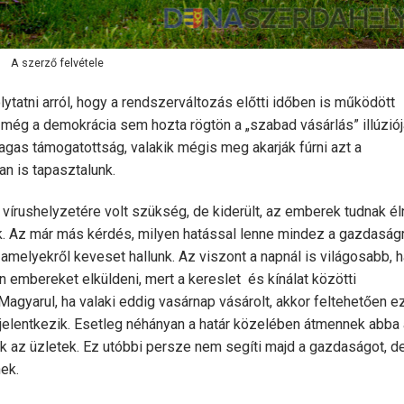
A szerző felvétele
tatni arról, hogy a rendszerváltozás előtti időben is működött
még a demokrácia sem hozta rögtön a „szabad vásárlás” illúziój
gas támogatottság, valakik mégis meg akarják fúrni azt a
n is tapasztalunk.
vírushelyzetére volt szükség, de kiderült, az emberek tudnak él
k. Az már más kérdés, milyen hatással lenne mindez a gazdaságr
elyekről keveset hallunk. Az viszont a napnál is világosabb, h
embereket elküldeni, mert a kereslet és kínálat közötti
Magyarul, ha valaki eddig vasárnap vásárolt, akkor feltehetően e
elentkezik. Esetleg néhányan a határ közelében átmennek abba 
 az üzletek. Ez utóbbi persze nem segíti majd a gazdaságot, de
ek.