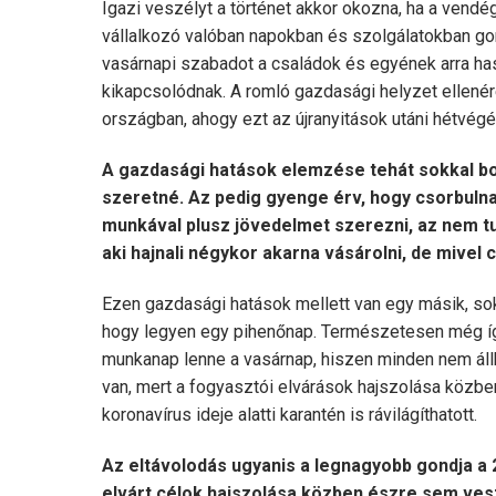
Igazi veszélyt a történet akkor okozna, ha a vendé
vállalkozó valóban napokban és szolgálatokban gond
vasárnapi szabadot a családok és egyének arra ha
kikapcsolódnak. A romló gazdasági helyzet ellené
országban, ahogy ezt az újranyitások utáni hétvégék
A gazdasági hatások elemzése tehát sokkal bony
szeretné. Az pedig gyenge érv, hogy csorbulna
munkával plusz jövedelmet szerezni, az nem tud
aki hajnali négykor akarna vásárolni, de mivel 
Ezen gazdasági hatások mellett van egy másik, sok
hogy legyen egy pihenőnap. Természetesen még íg
munkanap lenne a vasárnap, hiszen minden nem állha
van, mert a fogyasztói elvárások hajszolása közb
koronavírus ideje alatti karantén is rávilágíthatott.
Az eltávolodás ugyanis a legnagyobb gondja a
elvárt célok hajszolása közben észre sem ves