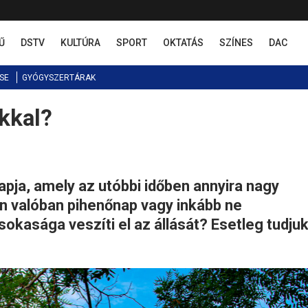
Ű
DSTV
KULTÚRA
SPORT
OKTATÁS
SZÍNES
DAC
SE
GYÓGYSZERTÁRAK
kkal?
apja, amely az utóbbi időben annyira nagy
n valóban pihenőnap vagy inkább ne
okasága veszíti el az állását? Esetleg tudju