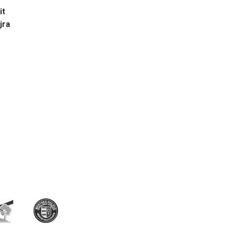
it
jra