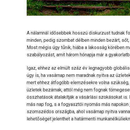
A nálamnál idősebbek hosszú diskurzust tudnak foly
minden, pedig szombat délben minden bezárt, sőt, 
Most mégis úgy tűnik, hiába a lakosság körében ma
szabályozást, amit három hónapja már a gyakorlatba
Igaz, ehhez az elmúlt száz év legnagyobb globális 
úgy is, ha vasárnap nem maradnak nyitva az üzlete
mert ehhez átfogóbb elemzésekre volna szükség, am
üzletek bezárnak, attól még nem fognak tömegesen 
összhatások átalakítják a vásárlási szokásokat is. 
más nap fog, s a fogyasztói nyomás más napokon j
szomszédos országba, ahol vasárnap nyitva vannak
lehetőséget jelenthet a határmenti munkanélküliekn