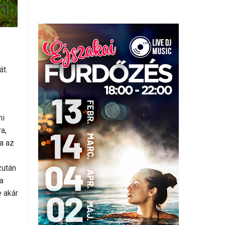
át.
ni
a,
a az
zután
a
 akár