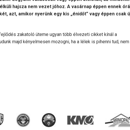
nélküli hajsza nem vezet jóhoz. A vasárnap éppen ennek órá
okét, azt, amikor nyerünk egy kis „énidőt” vagy éppen csak ú
 fejlődés zakatoló üteme ugyan több élvezeti cikket kínál a
udunk majd kényelmesen mozogni, ha a lélek is pihenni tud, nem