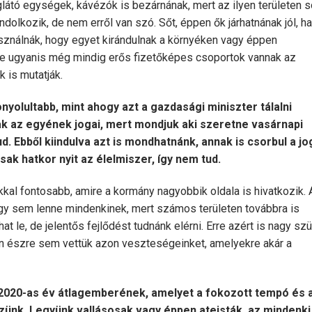
glátó egységek, kávézók is bezárnának, mert az ilyen területen 
olkozik, de nem erről van szó. Sőt, éppen ők járhatnának jól, ha
sználnák, hogy egyet kirándulnak a környéken vagy éppen
re ugyanis még mindig erős fizetőképes csoportok vannak az
 is mutatják.
olultabb, mint ahogy azt a gazdasági miniszter tálalni
k az egyének jogai, mert mondjuk aki szeretne vasárnapi
. Ebből kiindulva azt is mondhatnánk, annak is csorbul a jo
csak hatkor nyit az élelmiszer, így nem tud.
kal fontosabb, amire a kormány nagyobbik oldala is hivatkozik. 
y sem lenne mindenkinek, mert számos területen továbbra is
t le, de jelentős fejlődést tudnánk elérni. Erre azért is nagy sz
en észre sem vettük azon veszteségeinket, amelyekre akár a
 2020-as év átlagemberének, amelyet a fokozott tempó és 
zünk. Legyünk vallásosak vagy éppen ateisták, az mindenki