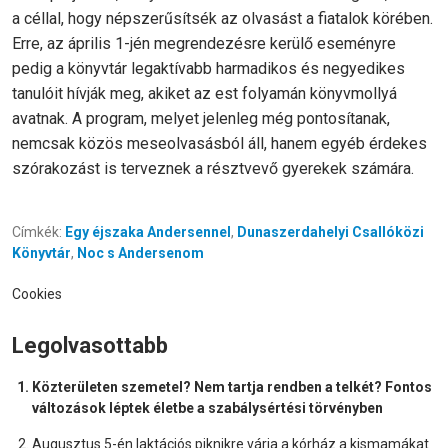
a céllal, hogy népszerűsítsék az olvasást a fiatalok körében.
Erre, az április 1-jén megrendezésre kerülő eseményre
pedig a könyvtár legaktívabb harmadikos és negyedikes
tanulóit hívják meg, akiket az est folyamán könyvmollyá
avatnak. A program, melyet jelenleg még pontosítanak,
nemcsak közös meseolvasásból áll, hanem egyéb érdekes
szórakozást is terveznek a résztvevő gyerekek számára.
Címkék:
Egy éjszaka Andersennel
,
Dunaszerdahelyi Csallóközi
Könyvtár
,
Noc s Andersenom
Cookies
Legolvasottabb
Közterületen szemetel? Nem tartja rendben a telkét? Fontos
változások léptek életbe a szabálysértési törvényben
Augusztus 5-én laktációs piknikre várja a kórház a kismamákat