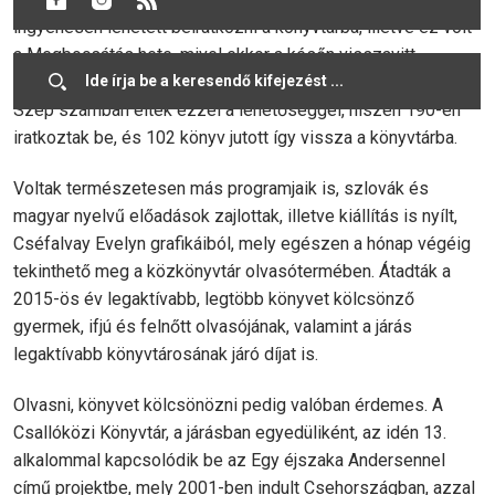
ingyenesen lehetett beiratkozni a könyvtárba, illetve ez volt
a Megbocsátás hete, mivel ekkor a későn visszavitt
kölcsönzött könyvek után nem kellett késedelmi díjat fizetni.
Szép számban éltek ezzel a lehetőséggel, hiszen 190-en
iratkoztak be, és 102 könyv jutott így vissza a könyvtárba.
Voltak természetesen más programjaik is, szlovák és
magyar nyelvű előadások zajlottak, illetve kiállítás is nyílt,
Cséfalvay Evelyn grafikáiból, mely egészen a hónap végéig
tekinthető meg a közkönyvtár olvasótermében. Átadták a
2015-ös év legaktívabb, legtöbb könyvet kölcsönző
gyermek, ifjú és felnőtt olvasójának, valamint a járás
legaktívabb könyvtárosának járó díjat is.
Olvasni, könyvet kölcsönözni pedig valóban érdemes. A
Csallóközi Könyvtár, a járásban egyedüliként, az idén 13.
alkalommal kapcsolódik be az Egy éjszaka Andersennel
című projektbe, mely 2001-ben indult Csehországban, azzal