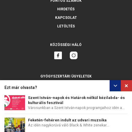
FONTOS SZÁMOK
HIRDETÉS
KAPCSOLAT
LETÖLTÉS
KÖZÖSSÉGI HÁLÓ
GYÓGYSZERTÁRI ÜGYELETEK
MINDET MUTASSA
Ezt már olvasta?
Szent István-napok és Határok nélkül kézilabda- és
kulturális fesztivál
Városunkban a Szent István-napok programjaihoz idén a...
SZEMÉLYES ADATOK VÉDELME
SÜTIK HASZNÁLATA
Feketén-fehéren indult az udvari muzsika
COPYRIGHT © PERFECTS, A.S.
WEB DESIGN
:
EPIX MEDIA
Az idén nagykorúvá váló Black & White zenekar...