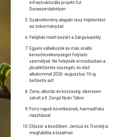
infrastrukturális projekt fut
Dunaszerdahelyen
Szakvélemény alapján tesz feljelentést
az önkormányzat
Felújítás miatt bezárt a Sárga kastély
Egyéni vállalkozók és más önálló
keresőtevékenységet folytató
személyek: Ne felejtsék el módosítani a
járulékfizetés összegét, és első
alkalommal 2026. augusztus 10-ig
befizetni azt
Zene, alkotás és közösség: sikeresen
zárult a II. Zengő Nyári Tábor
Forró napok következnek, harmadfokú
riasztással
Először a kezdőben: Jenčuš és Trontelj is
meghálálta a bizalmat