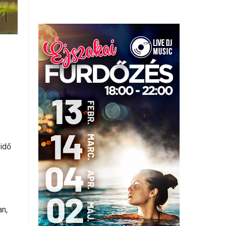
idő
n,