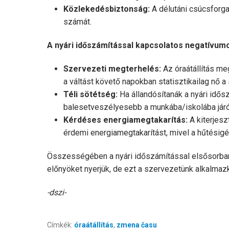
Közlekedésbiztonság:
A délutáni csúcsforga
számát.
A nyári időszámítással kapcsolatos negatívumo
Szervezeti megterhelés:
Az óraátállítás meg
a váltást követő napokban statisztikailag nő 
Téli sötétség:
Ha állandósítanák a nyári idősz
balesetveszélyesebb a munkába/iskolába jár
Kérdéses energiamegtakarítás:
A kiterjesz
érdemi energiamegtakarítást, mivel a hűtésigé
Összességében a nyári időszámítással elsősorba
előnyöket nyerjük, de ezt a szervezetünk alkalmaz
-dszi-
Címkék:
óraátállítás
,
zmena času