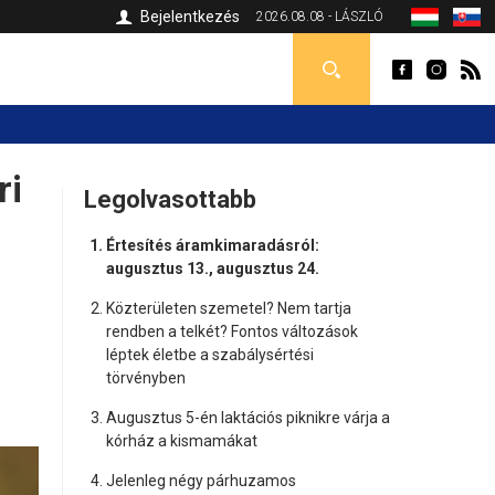
Bejelentkezés
2026.08.08 - LÁSZLÓ
ri
Legolvasottabb
Értesítés áramkimaradásról:
augusztus 13., augusztus 24.
Közterületen szemetel? Nem tartja
rendben a telkét? Fontos változások
léptek életbe a szabálysértési
törvényben
Augusztus 5-én laktációs piknikre várja a
kórház a kismamákat
Jelenleg négy párhuzamos