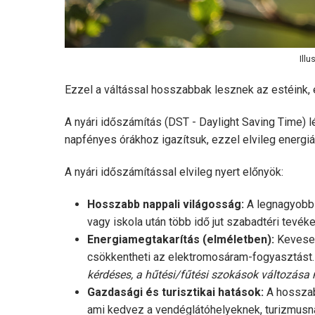
Illu
Ezzel a váltással hosszabbak lesznek az estéink,
A nyári időszámítás (DST - Daylight Saving Time) 
napfényes órákhoz igazítsuk, ezzel elvileg energiá
A nyári időszámítással elvileg nyert előnyök:
Hosszabb nappali világosság:
A legnagyobb 
vagy iskola után több idő jut szabadtéri tevék
Energiamegtakarítás (elméletben):
Keveseb
csökkentheti az elektromosáram-fogyasztást
kérdéses, a hűtési/fűtési szokások változása 
Gazdasági és turisztikai hatások:
A hosszab
ami kedvez a vendéglátóhelyeknek, turizmusn