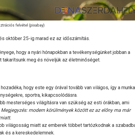
sztrációs felvétel (pixabay)
 és október 25-ig marad ez az időszámítás.
lényege, hogy a nyári hónapokban a tevékenységünket jobban a
t takarítsunk meg és növeljük az életminőséget.
hozadéka, hogy este egy órával tovább van világos, így a munka
enységekre, sportra, kikapcsolódásra.
b mesterséges világításra van szükség az esti órákban, ami
.
Megjegyzés: modern körülmények között ez az előny ma már
miatt.
b világosság miatt az emberek többet tartózkodnak a szabadba
ak és a kereskedelemnek.