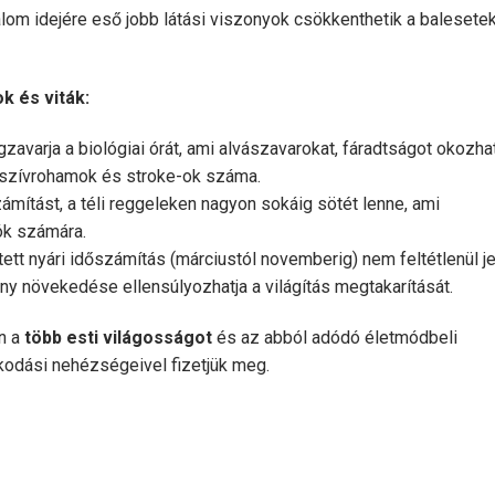
lom idejére eső jobb látási viszonyok csökkenthetik a balesete
k és viták:
zavarja a biológiai órát, ami alvászavarokat, fáradtságot okozhat
a szívrohamok és stroke-ok száma.
ámítást, a téli reggeleken nagyon sokáig sötét lenne, ami
ók számára.
tett nyári időszámítás (márciustól novemberig) nem feltétlenül je
ny növekedése ellensúlyozhatja a világítás megtakarítását.
n a
több esti világosságot
és az abból adódó életmódbeli
kodási nehézségeivel fizetjük meg.