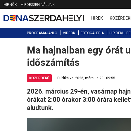
Jump
HÍRNÖK
HIRDESSEN NÁLUNK
to
navigation
HÍREK
KÖZÉRDEK
PROGRAMAJÁNLÓ
VIDEÓK
FOTÓGALÉRIA
HÍR BEKÜLDÉ
Ma hajnalban egy órát ug
Back
to
időszámítás
top
KÖZÉRDEKŰ
Publikálva: 2026, március 29 - 09:55
2026. március 29-én, vasárnap hajn
órákat 2:00 órakor 3:00 órára kellet
aludtunk.