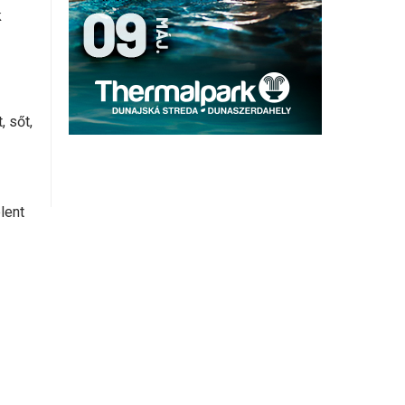
k
, sőt,
lent