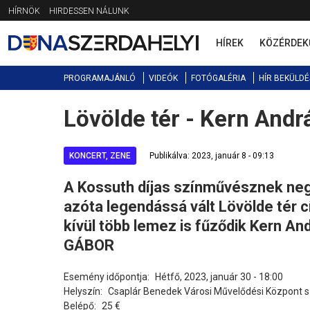
Jump
HÍRNÖK
HIRDESSEN NÁLUNK
to
navigation
HÍREK
KÖZÉRDEK
PROGRAMAJÁNLÓ
VIDEÓK
FOTÓGALÉRIA
HÍR BEKÜLDÉ
Lövölde tér - Kern Andr
Back
to
top
KONCERT, ZENE
Publikálva: 2023, január 8 - 09:13
A Kossuth díjas színművésznek neg
azóta legendássá vált Lövölde tér c
kívül több lemez is fűződik Kern 
GÁBOR
Esemény időpontja:
Hétfő, 2023, január 30 - 18:00
Helyszín:
Csaplár Benedek Városi Művelődési Központ 
Belépő:
25 €