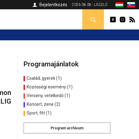
Bejelentkezés
2026.08.08 - LÁSZLÓ
Programajánlatok
Család, gyerek (1)
Közösségi esemény (1)
umon
Verseny, vetélkedő (1)
ILIG
Koncert, zene (2)
Sport, fitt (1)
Program archívum