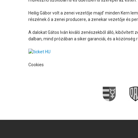
Heilig Gábor volt a zenei vezetője majd’ minden Kern lem
részének ő a zenei producere, a zenekar vezetője és pers
A dalokat Gátos Iván kiváló zenészekből álló, kibővített
dalban, mind prózában a siker garanciái, és a közönség r
Cookies