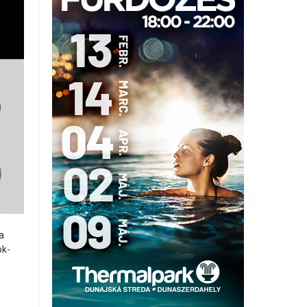
a
ok-