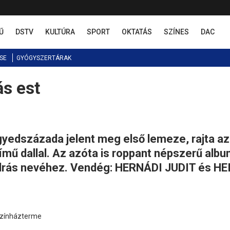
Ű
DSTV
KULTÚRA
SPORT
OKTATÁS
SZÍNES
DAC
SE
GYÓGYSZERTÁRAK
ás est
yedszázada jelent meg első lemeze, rajta az
ímű dallal. Az azóta is roppant népszerű alb
András nevéhez. Vendég: HERNÁDI JUDIT és HE
színházterme