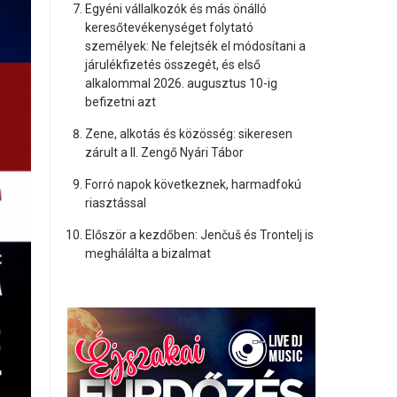
Egyéni vállalkozók és más önálló
keresőtevékenységet folytató
személyek: Ne felejtsék el módosítani a
járulékfizetés összegét, és első
alkalommal 2026. augusztus 10-ig
befizetni azt
Zene, alkotás és közösség: sikeresen
zárult a II. Zengő Nyári Tábor
Forró napok következnek, harmadfokú
riasztással
Először a kezdőben: Jenčuš és Trontelj is
meghálálta a bizalmat