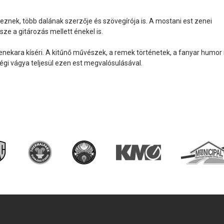
eznek, több dalának szerzője és szövegírója is. A mostani est zenei
ze a gitározás mellett énekel is.
 zenekara kíséri. A kitűnő művészek, a remek történetek, a fanyar humor
égi vágya teljesül ezen est megvalósulásával.