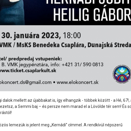
lok mellett az újabbakat is, így elhangzik - többek között - a Hé, 67!, 
ezetsz, a Semmi baj – és persze nem marad el a Lövölde tér sem! És s
ástól!
özös lemezük is jelent meg „Kernádi” címmel. A rendkívül népszerű