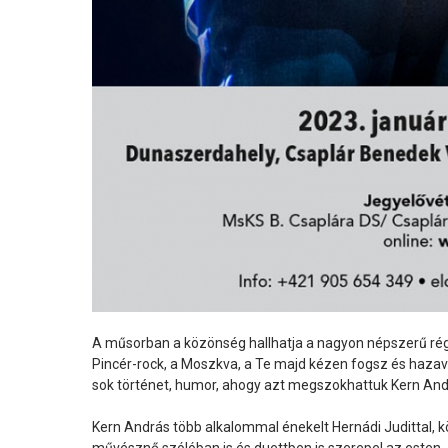
A műsorban a közönség hallhatja a nagyon népszerű régi da
Pincér-rock, a Moszkva, a Te majd kézen fogsz és hazav
sok történet, humor, ahogy azt megszokhattuk Kern Andr
Kern András több alkalommal énekelt Hernádi Judittal, k
művésznő szólóban is és duettben is szerepel az esten.