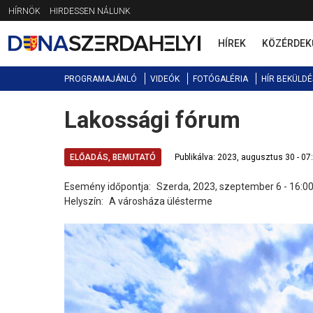
Jump
HÍRNÖK
HIRDESSEN NÁLUNK
to
navigation
HÍREK
KÖZÉRDEK
PROGRAMAJÁNLÓ
VIDEÓK
FOTÓGALÉRIA
HÍR BEKÜLDÉ
Lakossági fórum
Back
to
top
ELŐADÁS, BEMUTATÓ
Publikálva: 2023, augusztus 30 - 07
Esemény időpontja:
Szerda, 2023, szeptember 6 - 16:0
Helyszín:
A városháza ülésterme