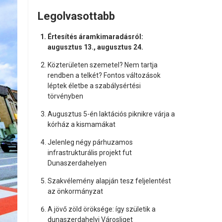
Legolvasottabb
Értesítés áramkimaradásról:
augusztus 13., augusztus 24.
Közterületen szemetel? Nem tartja
rendben a telkét? Fontos változások
léptek életbe a szabálysértési
törvényben
Augusztus 5-én laktációs piknikre várja a
kórház a kismamákat
Jelenleg négy párhuzamos
infrastrukturális projekt fut
Dunaszerdahelyen
Szakvélemény alapján tesz feljelentést
az önkormányzat
A jövő zöld öröksége: így születik a
dunaszerdahelyi Városliget