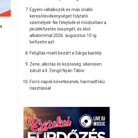
Egyéni vállalkozók és más önálló
keresőtevékenységet folytató
személyek: Ne felejtsék el módosítani a
ra
járulékfizetés összegét, és első
alkalommal 2026. augusztus 10-ig
befizetni azt
Felújítás miatt bezárt a Sárga kastély
Zene, alkotás és közösség: sikeresen
zárult a II. Zengő Nyári Tábor
Forró napok következnek, harmadfokú
riasztással