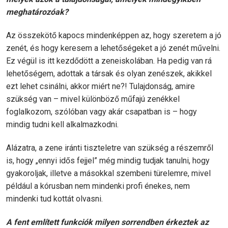
meghatározóak?
Az összekötő kapocs mindenképpen az, hogy szeretem a jó
zenét, és hogy keresem a lehetőségeket a jó zenét művelni.
Ez végül is itt kezdődött a zeneiskolában. Ha pedig van rá
lehetőségem, adottak a társak és olyan zenészek, akikkel
ezt lehet csinálni, akkor miért ne?! Tulajdonság, amire
szükség van – mivel különböző műfajú zenékkel
foglalkozom, szólóban vagy akár csapatban is – hogy
mindig tudni kell alkalmazkodni.
Alázatra, a zene iránti tiszteletre van szükség a részemről
is, hogy „ennyi idős fejjel” még mindig tudjak tanulni, hogy
gyakoroljak, illetve a másokkal szembeni türelemre, mivel
például a kórusban nem mindenki profi énekes, nem
mindenki tud kottát olvasni.
A fent említett funkciók milyen sorrendben érkeztek az