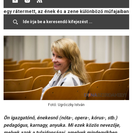
mindenki hívja, a zeneiskola. Az intézmény 60 éves, és
egy rátermett, az ének és a zene különböző műfajaiban
tehetséges igazgató vezeti. Kollár Katalinnal
beszélgettünk.
Fotó: Ugróczky István
Ön igazgatónő, énekesnő (nóta-, opera-, kórus-, stb.)
pedagógus, karnagy, anyuka. Mi ezek közös nevezője,
melyek azok a tulajdonságai, amelyek mindegyikben