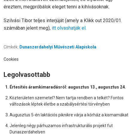
éreztem, megpróbálok eleget tenni a kihívásoknak.
Szilvási Tibor teljes interjúját (amely a Klikk out 2020/01.
számában jelent meg),
itt olvashatják el
.
Címkék:
Dunaszerdahelyi Művészeti Alapiskola
Cookies
Legolvasottabb
Értesítés áramkimaradásról: augusztus 13., augusztus 24.
Közterületen szemetel? Nem tartja rendben a telkét? Fontos
változások léptek életbe a szabálysértési törvényben
Augusztus 5-én laktációs piknikre várja a kórház a kismamákat
Jelenleg négy párhuzamos infrastrukturális projekt fut
Dunaszerdahelyen