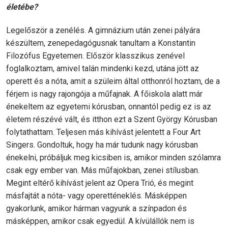
életébe?
Legelőször a zenélés. A gimnázium után zenei pályára
készültem, zenepedagógusnak tanultam a Konstantin
Filozófus Egyetemen. Először klasszikus zenével
foglalkoztam, amivel talán mindenki kezd, utána jött az
operett és a nóta, amit a szüleim által otthonról hoztam, de a
férjem is nagy rajongója a műfajnak. A főiskola alatt már
énekeltem az egyetemi kórusban, onnantól pedig ez is az
életem részévé vált, és itthon ezt a Szent György Kórusban
folytathattam. Teljesen más kihívást jelentett a Four Art
Singers. Gondoltuk, hogy ha már tudunk nagy kórusban
énekelni, próbáljuk meg kicsiben is, amikor minden szólamra
csak egy ember van. Más műfajokban, zenei stílusban.
Megint eltérő kihívást jelent az Opera Trió, és megint
másfajtát a nóta- vagy operetténeklés. Másképpen
gyakorlunk, amikor hárman vagyunk a színpadon és
másképpen, amikor csak egyedül. A kívülállók nem is