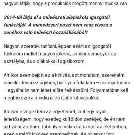
nagyon látják, hogy a produkciók mögött mennyi munka van.
2014-től látja el a művészeti alapiskola igazgatói
funkcióját. A menedzseri poszt nem vesz vissza a
zenéhez való művészi hozzáállásából?
Nagyon szeretek tanítani, éppen ezért az igazgatói
funkcióm mellett nagyon jólesik, amikor bemegyek az
osztályba, és a diákokkal foglalkozom.
Amikor szembejött ez a kihívás, azt mondtam, szeretném
csinálni, tenni ez ügyben, bár ilyen feladatra – ma már tudom
– egyáltalán nem lehet előre felkészülni. Folyamatában kell
megbirkózni a mindig új és újabb kihívásokkal.
Amikor elvégeztem az egyetemet, volt egy olyan
lehetőségem, hogy esetleg külföldön zenéljek, de én nem
azt választottam. Több ilyen válaszút is volt az életemben,
ezek a mérföldkövek szembejöttek, és olyankor úgy