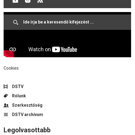
rövid híreink következnek.
Cookies
DSTV
Rólunk
Szerkesztőség
DSTV archívum
Legolvasottabb