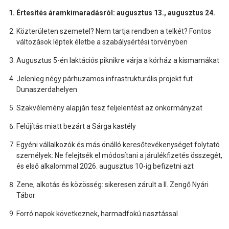
Értesítés áramkimaradásról: augusztus 13., augusztus 24.
Közterületen szemetel? Nem tartja rendben a telkét? Fontos
változások léptek életbe a szabálysértési törvényben
Augusztus 5-én laktációs piknikre várja a kórház a kismamákat
Jelenleg négy párhuzamos infrastrukturális projekt fut
Dunaszerdahelyen
Szakvélemény alapján tesz feljelentést az önkormányzat
Felújítás miatt bezárt a Sárga kastély
Egyéni vállalkozók és más önálló keresőtevékenységet folytató
személyek: Ne felejtsék el módosítani a járulékfizetés összegét,
és első alkalommal 2026. augusztus 10-ig befizetni azt
Zene, alkotás és közösség: sikeresen zárult a II. Zengő Nyári
Tábor
Forró napok következnek, harmadfokú riasztással