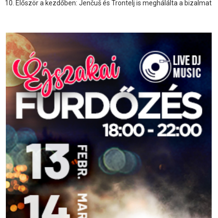
Először a kezdőben: Jenčuš és Trontelj is meghálálta a bizalmat