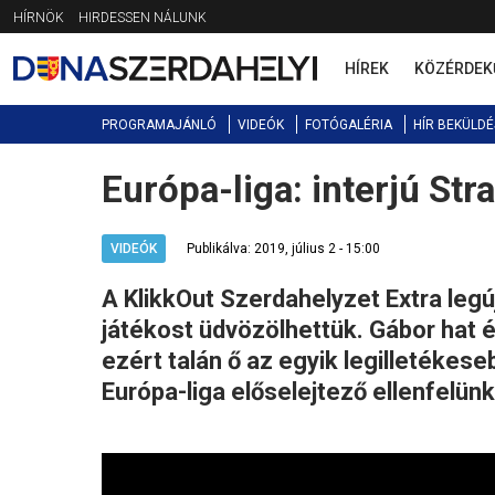
Jump
HÍRNÖK
HIRDESSEN NÁLUNK
to
navigation
HÍREK
KÖZÉRDEK
PROGRAMAJÁNLÓ
VIDEÓK
FOTÓGALÉRIA
HÍR BEKÜLDÉ
Európa-liga: interjú Str
Back
to
top
VIDEÓK
Publikálva: 2019, július 2 - 15:00
A KlikkOut Szerdahelyzet Extra leg
játékost üdvözölhettük. Gábor hat é
ezért talán ő az egyik legilletékes
Európa-liga előselejtező ellenfelünk