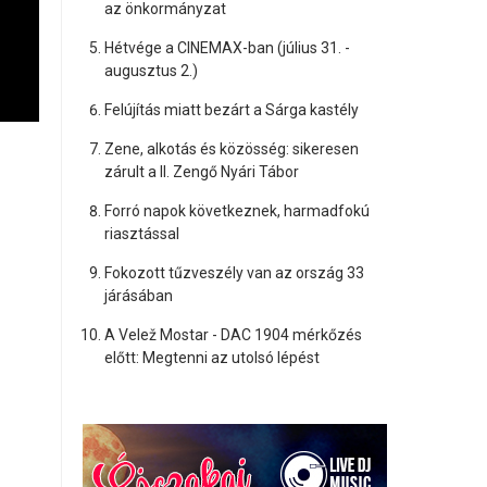
az önkormányzat
Hétvége a CINEMAX-ban (július 31. -
augusztus 2.)
Felújítás miatt bezárt a Sárga kastély
Zene, alkotás és közösség: sikeresen
zárult a II. Zengő Nyári Tábor
Forró napok következnek, harmadfokú
riasztással
Fokozott tűzveszély van az ország 33
járásában
A Velež Mostar - DAC 1904 mérkőzés
előtt: Megtenni az utolsó lépést