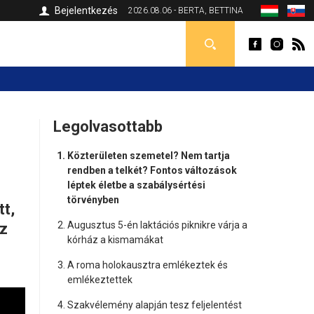
Bejelentkezés
2026.08.06 - BERTA, BETTINA
Legolvasottabb
Közterületen szemetel? Nem tartja
rendben a telkét? Fontos változások
léptek életbe a szabálysértési
törvényben
tt,
Augusztus 5-én laktációs piknikre várja a
az
kórház a kismamákat
A roma holokausztra emlékeztek és
emlékeztettek
Szakvélemény alapján tesz feljelentést