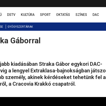
Ű
DSTV
KULTÚRA
SPORT
OKTATÁS
SZÍNES
DAC
SE
GYÓGYSZERTÁRAK
aka Gáborral
újabb kiadásában Straka Gábor egykori DAC-
vig a lengyel Extraklasa-bajnokságban játszo
ebb személy, akinek kérdéseket tehetünk fel 
ről, a Cracovia Krakkó csapatról.