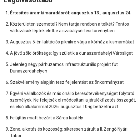
Értesítés áramkimaradásról: augusztus 13., augusztus 24.
Közterületen szemetel? Nem tartja rendben a telkét? Fontos
változások léptek életbe a szabálysértési törvényben
Augusztus 5-én laktációs piknikre várja a kórház a kismamákat
A jövő zöld öröksége: így születik a dunaszerdahelyi Városliget
Jelenleg négy párhuzamos infrastrukturális projekt fut
Dunaszerdahelyen
Szakvélemény alapján tesz feljelentést az önkormányzat
Egyéni vállalkozók és más önálló keresőtevékenységet folytató
személyek: Ne felejtsék el módosítani a járulékfizetés összegét,
és első alkalommal 2026. augusztus 10-ig befizetni azt
Felújítás miatt bezárt a Sárga kastély
Zene, alkotás és közösség: sikeresen zárult a II. Zengő Nyári
Tábor