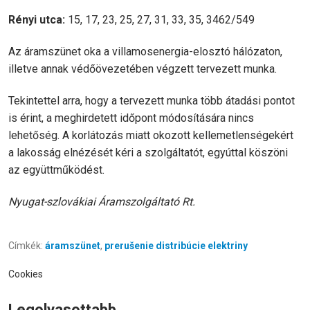
Rényi utca:
15, 17, 23, 25, 27, 31, 33, 35, 3462/549
Az áramszünet oka a villamosenergia-elosztó hálózaton,
illetve annak védőövezetében végzett tervezett munka.
Tekintettel arra, hogy a tervezett munka több átadási pontot
is érint, a meghirdetett időpont módosítására nincs
lehetőség. A korlátozás miatt okozott kellemetlenségekért
a lakosság elnézését kéri a szolgáltatót, egyúttal köszöni
az együttműködést.
Nyugat-szlovákiai Áramszolgáltató Rt.
Címkék:
áramszünet
,
prerušenie distribúcie elektriny
Cookies
Legolvasottabb