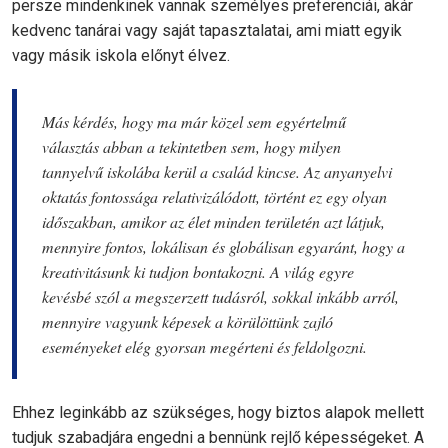
persze mindenkinek vannak személyes preferenciái, akár
kedvenc tanárai vagy saját tapasztalatai, ami miatt egyik
vagy másik iskola előnyt élvez.
Más kérdés, hogy ma már közel sem egyértelmű
választás abban a tekintetben sem, hogy milyen
tannyelvű iskolába kerül a család kincse. Az anyanyelvi
oktatás fontossága relativizálódott, történt ez egy olyan
időszakban, amikor az élet minden területén azt látjuk,
mennyire fontos, lokálisan és globálisan egyaránt, hogy a
kreativitásunk ki tudjon bontakozni. A világ egyre
kevésbé szól a megszerzett tudásról, sokkal inkább arról,
mennyire vagyunk képesek a körülöttünk zajló
eseményeket elég gyorsan megérteni és feldolgozni.
Ehhez leginkább az szükséges, hogy biztos alapok mellett
tudjuk szabadjára engedni a bennünk rejlő képességeket. A