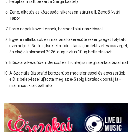
Felújítás miatt bezárt a Sárga kastély
Zene, alkotás és közösség: sikeresen zárult a II. Zengő Nyári
Tábor
Forró napok következnek, harmadfokú riasztással
Egyéni vállalkozók és más önálló keresőtevékenységet folytató
személyek: Ne felejtsék el módosítani a járulékfizetés összegét,
és első alkalommal 2026. augusztus 10-ig befizetni azt
Először a kezdőben: Jenčuš és Trontelj is meghálálta a bizalmat
A Szociális Biztosító korszerűbb megjelenéssel és egyszerűbb
eID-s belépéssel újította meg az e-Szolgáltatások portálját –
már most kipróbálható