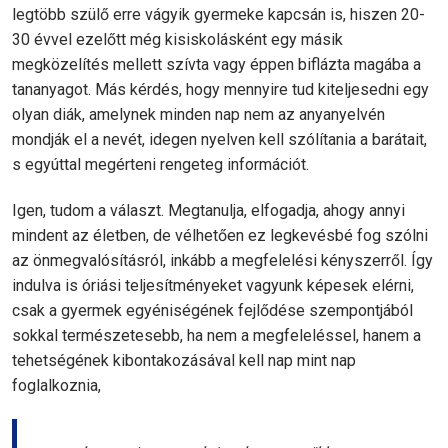
legtöbb szülő erre vágyik gyermeke kapcsán is, hiszen 20-
30 évvel ezelőtt még kisiskolásként egy másik
megközelítés mellett szívta vagy éppen biflázta magába a
tananyagot. Más kérdés, hogy mennyire tud kiteljesedni egy
olyan diák, amelynek minden nap nem az anyanyelvén
mondják el a nevét, idegen nyelven kell szólítania a barátait,
s egyúttal megérteni rengeteg információt.
Igen, tudom a választ. Megtanulja, elfogadja, ahogy annyi
mindent az életben, de vélhetően ez legkevésbé fog szólni
az önmegvalósításról, inkább a megfelelési kényszerről. Így
indulva is óriási teljesítményeket vagyunk képesek elérni,
csak a gyermek egyéniségének fejlődése szempontjából
sokkal természetesebb, ha nem a megfeleléssel, hanem a
tehetségének kibontakozásával kell nap mint nap
foglalkoznia,