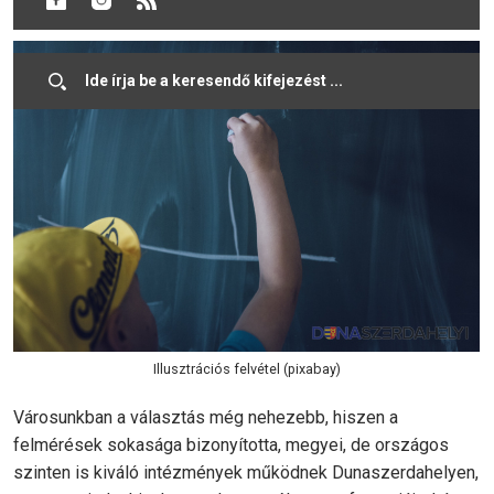
úton elindulhat a még mindig játékos kisgyermek.
Illusztrációs felvétel (pixabay)
Városunkban a választás még nehezebb, hiszen a
felmérések sokasága bizonyította, megyei, de országos
szinten is kiváló intézmények működnek Dunaszerdahelyen,