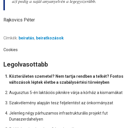
azt pedig a saját anyanyelvén a legegyszerűbb.
Rajkovics Péter
Címkék:
beíratás
,
beiratkozások
Cookies
Legolvasottabb
Közterületen szemetel? Nem tartja rendben a telkét? Fontos
változások léptek életbe a szabálysértési törvényben
Augusztus 5-én laktációs piknikre várja a kórház a kismamákat
Szakvélemény alapján tesz feljelentést az önkormányzat
Jelenleg négy párhuzamos infrastrukturális projekt fut
Dunaszerdahelyen