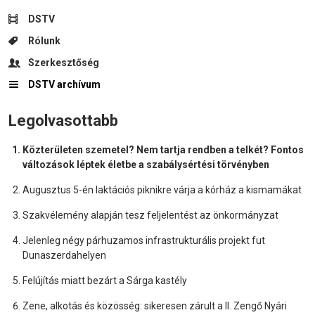
DSTV
Rólunk
Szerkesztőség
DSTV archívum
Legolvasottabb
Közterületen szemetel? Nem tartja rendben a telkét? Fontos
változások léptek életbe a szabálysértési törvényben
Augusztus 5-én laktációs piknikre várja a kórház a kismamákat
Szakvélemény alapján tesz feljelentést az önkormányzat
Jelenleg négy párhuzamos infrastrukturális projekt fut
Dunaszerdahelyen
Felújítás miatt bezárt a Sárga kastély
Zene, alkotás és közösség: sikeresen zárult a II. Zengő Nyári