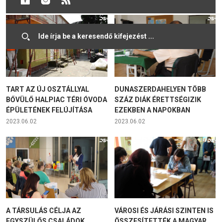
TART AZ ÚJ OSZTÁLLYAL
DUNASZERDAHELYEN TÖBB
BŐVÜLŐ HALPIAC TÉRI ÓVODA
SZÁZ DIÁK ÉRETTSÉGIZIK
ÉPÜLETÉNEK FELÚJÍTÁSA
EZEKBEN A NAPOKBAN
2023.06.02
2023.06.02
A TÁRSULÁS CÉLJA AZ
VÁROSI ÉS JÁRÁSI SZINTEN IS
EGYSZÜLŐS CSALÁDOK
ÖSSZESÍTETTÉK A MAGYAR