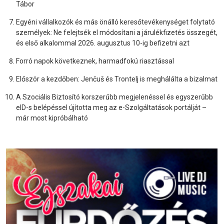
Tábor
Egyéni vállalkozók és más önálló keresőtevékenységet folytató
személyek: Ne felejtsék el módosítani a járulékfizetés összegét,
és első alkalommal 2026. augusztus 10-ig befizetni azt
Forró napok következnek, harmadfokú riasztással
Először a kezdőben: Jenčuš és Trontelj is meghálálta a bizalmat
A Szociális Biztosító korszerűbb megjelenéssel és egyszerűbb
eID-s belépéssel újította meg az e-Szolgáltatások portálját –
már most kipróbálható