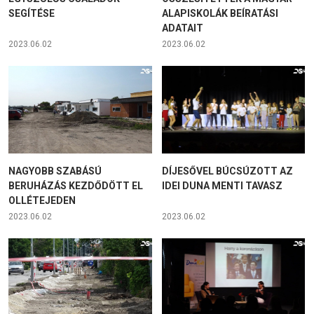
SEGÍTÉSE
ALAPISKOLÁK BEÍRATÁSI
ADATAIT
2023.06.02
2023.06.02
NAGYOBB SZABÁSÚ
DÍJESŐVEL BÚCSÚZOTT AZ
BERUHÁZÁS KEZDŐDÖTT EL
IDEI DUNA MENTI TAVASZ
OLLÉTEJEDEN
2023.06.02
2023.06.02