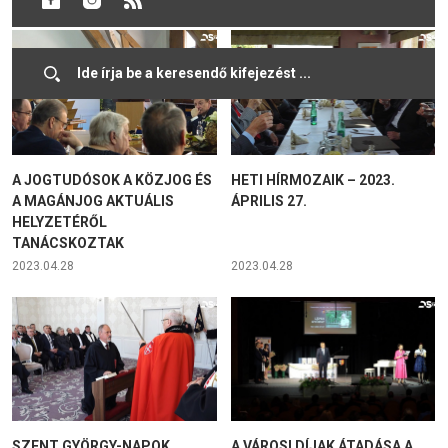
A JOGTUDÓSOK A KÖZJOG ÉS
HETI HÍRMOZAIK – 2023.
A MAGÁNJOG AKTUÁLIS
ÁPRILIS 27.
HELYZETÉRŐL
TANÁCSKOZTAK
2023.04.28
2023.04.28
SZENT GYÖRGY-NAPOK
A VÁROSI DÍJAK ÁTADÁSA A