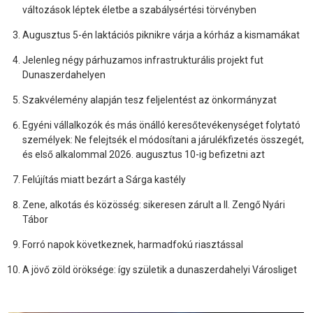
változások léptek életbe a szabálysértési törvényben
Augusztus 5-én laktációs piknikre várja a kórház a kismamákat
Jelenleg négy párhuzamos infrastrukturális projekt fut
Dunaszerdahelyen
Szakvélemény alapján tesz feljelentést az önkormányzat
Egyéni vállalkozók és más önálló keresőtevékenységet folytató
személyek: Ne felejtsék el módosítani a járulékfizetés összegét,
és első alkalommal 2026. augusztus 10-ig befizetni azt
Felújítás miatt bezárt a Sárga kastély
Zene, alkotás és közösség: sikeresen zárult a II. Zengő Nyári
Tábor
Forró napok következnek, harmadfokú riasztással
A jövő zöld öröksége: így születik a dunaszerdahelyi Városliget