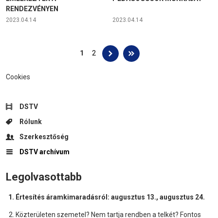
RENDEZVÉNYEN
2023.04.14
2023.04.14
Oldalak
1
2
Cookies
DSTV
Rólunk
Szerkesztőség
DSTV archívum
Legolvasottabb
Értesítés áramkimaradásról: augusztus 13., augusztus 24.
Közterületen szemetel? Nem tartja rendben a telkét? Fontos