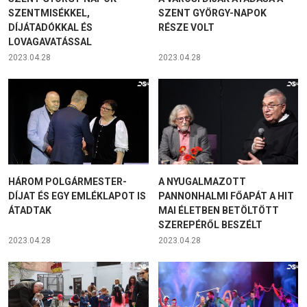
SZENTMISÉKKEL,
SZENT GYÖRGY-NAPOK
DÍJÁTADÓKKAL ÉS
RÉSZE VOLT
LOVAGAVATÁSSAL
2023.04.28
2023.04.28
HÁROM POLGÁRMESTER-
A NYUGALMAZOTT
DÍJAT ÉS EGY EMLÉKLAPOT IS
PANNONHALMI FŐAPÁT A HIT
ÁTADTAK
MAI ÉLETBEN BETÖLTÖTT
SZEREPÉRŐL BESZÉLT
2023.04.28
2023.04.28