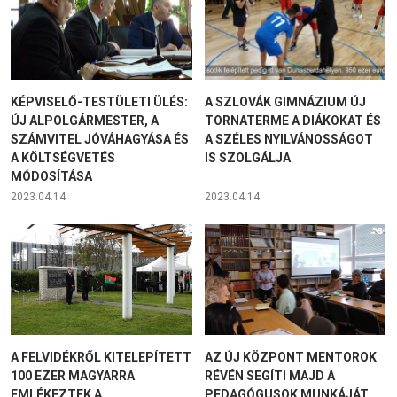
KÉPVISELŐ-TESTÜLETI ÜLÉS:
A SZLOVÁK GIMNÁZIUM ÚJ
ÚJ ALPOLGÁRMESTER, A
TORNATERME A DIÁKOKAT ÉS
SZÁMVITEL JÓVÁHAGYÁSA ÉS
A SZÉLES NYILVÁNOSSÁGOT
A KÖLTSÉGVETÉS
IS SZOLGÁLJA
MÓDOSÍTÁSA
2023.04.14
2023.04.14
A FELVIDÉKRŐL KITELEPÍTETT
AZ ÚJ KÖZPONT MENTOROK
100 EZER MAGYARRA
RÉVÉN SEGÍTI MAJD A
EMLÉKEZTEK A
PEDAGÓGUSOK MUNKÁJÁT