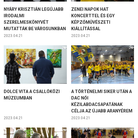
NYÁRY KRISZTIÁN LEGÚJABB
ZENEI NAPOK HAT
IRODALMI
KONCERTTEL ÉS EGY
SZERELMESKÖNYVÉT
KÉPZŐMŰVÉSZETI
MUTATTÁK BE VÁROSUNKBAN
KIÁLLÍTÁSSAL
2023.04.21
2023.04.21
DOLCE VITA A CSALLÓKÖZI
A TÖRTÉNELMI SIKER UTÁN A
MÚZEUMBAN
DAC NŐI
KÉZILABDACSAPATÁNAK
CÉLJA AZ ÚJABB ARANYÉREM
2023.04.21
2023.04.21