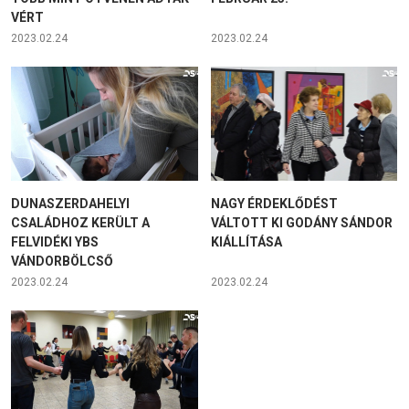
VÉRT
2023.02.24
2023.02.24
DUNASZERDAHELYI
NAGY ÉRDEKLŐDÉST
CSALÁDHOZ KERÜLT A
VÁLTOTT KI GODÁNY SÁNDOR
FELVIDÉKI YBS
KIÁLLÍTÁSA
VÁNDORBÖLCSŐ
2023.02.24
2023.02.24