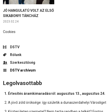
JÓ HANGULATÚ VOLT AZ ELSŐ
SIKABONYI TÁNCHÁZ
2023.02.24
Cookies
DSTV
Rólunk
Szerkesztőség
DSTV archívum
Legolvasottabb
Értesítés áramkimaradásról: augusztus 13., augusztus 24.
A jövő zöld öröksége: így születik a dunaszerdahelyi Városliget
Közterületen szemetel? Nem tartja rendben a telkét? Fontos