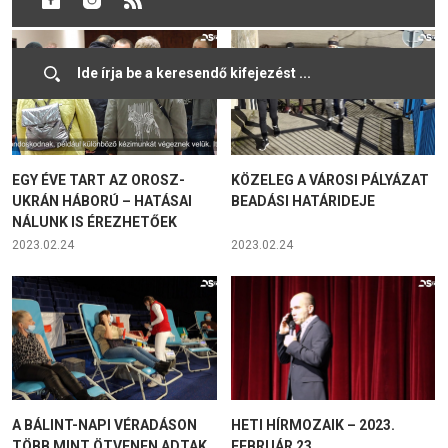
EGY ÉVE TART AZ OROSZ-
KÖZELEG A VÁROSI PÁLYÁZAT
UKRÁN HÁBORÚ – HATÁSAI
BEADÁSI HATÁRIDEJE
NÁLUNK IS ÉREZHETŐEK
2023.02.24
2023.02.24
A BÁLINT-NAPI VÉRADÁSON
HETI HÍRMOZAIK – 2023.
TÖBB MINT ÖTVENEN ADTAK
FEBRUÁR 23.