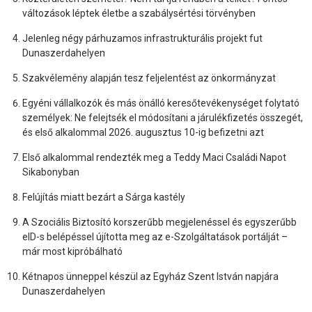
változások léptek életbe a szabálysértési törvényben
Jelenleg négy párhuzamos infrastrukturális projekt fut
Dunaszerdahelyen
Szakvélemény alapján tesz feljelentést az önkormányzat
Egyéni vállalkozók és más önálló keresőtevékenységet folytató
személyek: Ne felejtsék el módosítani a járulékfizetés összegét,
és első alkalommal 2026. augusztus 10-ig befizetni azt
Első alkalommal rendezték meg a Teddy Maci Családi Napot
Sikabonyban
Felújítás miatt bezárt a Sárga kastély
A Szociális Biztosító korszerűbb megjelenéssel és egyszerűbb
eID-s belépéssel újította meg az e-Szolgáltatások portálját –
már most kipróbálható
Kétnapos ünneppel készül az Egyház Szent István napjára
Dunaszerdahelyen