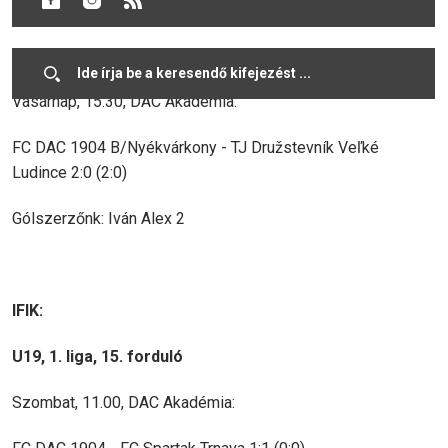
FELNŐTTEK:
B-csapat, 3. liga, 14. forduló
Vasárnap, 15.30, DAC Akadémia:
FC DAC 1904 B/Nyékvárkony - TJ Družstevník Veľké
Ludince 2:0 (2:0)
Gólszerzőnk: Iván Alex 2
IFIK:
U19, 1. liga, 15. forduló
Szombat, 11.00, DAC Akadémia: