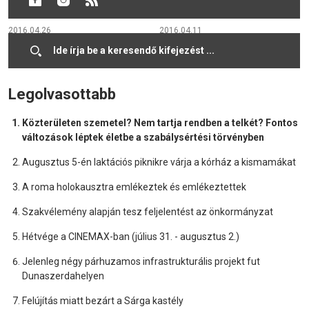
EGÉSZSÉGÜGYIBEN
2016.04.26
2016.04.11
Cookies
Legolvasottabb
Közterületen szemetel? Nem tartja rendben a telkét? Fontos
változások léptek életbe a szabálysértési törvényben
Augusztus 5-én laktációs piknikre várja a kórház a kismamákat
A roma holokausztra emlékeztek és emlékeztettek
Szakvélemény alapján tesz feljelentést az önkormányzat
Hétvége a CINEMAX-ban (július 31. - augusztus 2.)
Jelenleg négy párhuzamos infrastrukturális projekt fut
Dunaszerdahelyen
Felújítás miatt bezárt a Sárga kastély