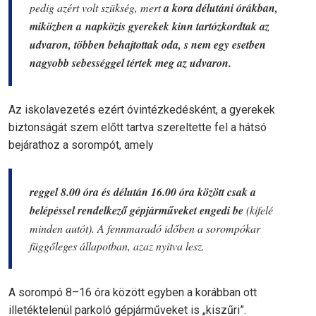
pedig azért volt szükség, mert
a kora délutáni órákban,
miközben a napközis gyerekek kinn tartózkordtak az
udvaron, többen behajtottak oda, s nem egy esetben
nagyobb sebességgel tértek meg az udvaron.
Az iskolavezetés ezért óvintézkedésként, a gyerekek
biztonságát szem előtt tartva szereltette fel a hátsó
bejárathoz a sorompót, amely
reggel 8.00 óra és délután 16.00 óra között csak a
belépéssel rendelkező gépjárműveket engedi be
(kifelé
minden autót). A fennmaradó időben a sorompókar
függőleges állapotban, azaz nyitva lesz.
A sorompó 8–16 óra között egyben a korábban ott
illetéktelenül parkoló gépjárműveket is „kiszűri”.