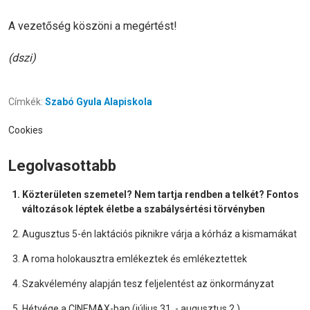
A vezetőség köszöni a megértést!
(dszi)
Címkék:
Szabó Gyula Alapiskola
Cookies
Legolvasottabb
Közterületen szemetel? Nem tartja rendben a telkét? Fontos
változások léptek életbe a szabálysértési törvényben
Augusztus 5-én laktációs piknikre várja a kórház a kismamákat
A roma holokausztra emlékeztek és emlékeztettek
Szakvélemény alapján tesz feljelentést az önkormányzat
Hétvége a CINEMAX-ban (július 31. - augusztus 2.)