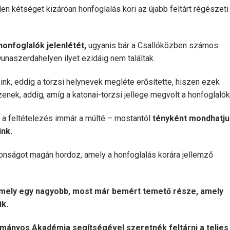
n kétséget kizáróan honfoglalás kori az újabb feltárt régészeti
onfoglalók jelenlétét,
ugyanis bár a Csallóközben számos
Dunaszerdahelyen ilyet ezidáig nem találtak.
eink, eddig a törzsi helynevek megléte erősítette, hiszen ezek
enek, addig, amíg a katonai-törzsi jellege megvolt a honfoglalók
z a feltételezés immár a múlté – mostantól
tényként mondhatju
ink.
donságot magán hordoz, amely a honfoglalás korára jellemző
, amely egy nagyobb, most már bemért temető része, amely
k.
ányos Akadémia segítségével szeretnék feltárni a teljes