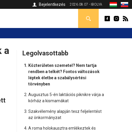
Bejelentkezés
2026.08.07 - IBOLYA
 a
Legolvasottabb
Közterületen szemetel? Nem tartja
rendben a telkét? Fontos változások
léptek életbe a szabálysértési
törvényben
Augusztus 5-én laktációs piknikre várja a
tt
kórház a kismamákat
Szakvélemény alapján tesz feljelentést
az önkormányzat
A roma holokausztra emlékeztek és