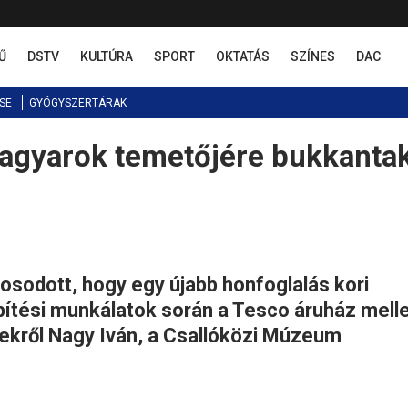
Ű
DSTV
KULTÚRA
SPORT
OKTATÁS
SZÍNES
DAC
SE
GYÓGYSZERTÁRAK
agyarok temetőjére bukkantak
sodott, hogy egy újabb honfoglalás kori
pítési munkálatok során a Tesco áruház melle
yekről Nagy Iván, a Csallóközi Múzeum