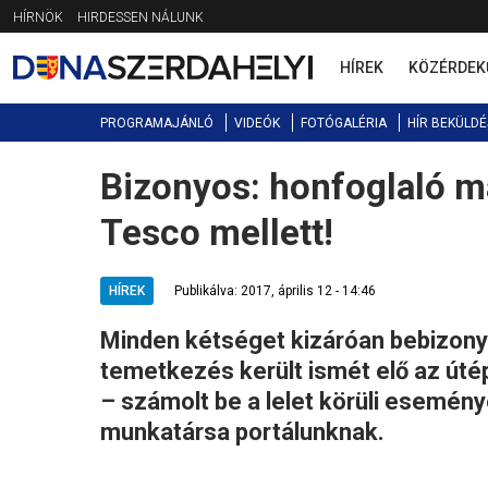
Jump
HÍRNÖK
HIRDESSEN NÁLUNK
to
navigation
HÍREK
KÖZÉRDEK
PROGRAMAJÁNLÓ
VIDEÓK
FOTÓGALÉRIA
HÍR BEKÜLDÉ
Bizonyos: honfoglaló m
Back
to
Tesco mellett!
top
HÍREK
Publikálva: 2017, április 12 - 14:46
Minden kétséget kizáróan bebizonyo
temetkezés került ismét elő az úté
– számolt be a lelet körüli esemén
munkatársa portálunknak.