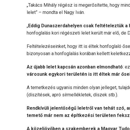
„Takács Mihály régész is megerősítette, hogy minde
lelet” – mondta el Nagy Iván.
„
Eddig Dunaszerdahelyen csak feltételeztük a h
honfoglalás kori régészeti lelet került már elő, de 
Feltételezéseinket, hogy itt is éltek honfoglaló ős
bizonyosan a honfoglalás korában kellett keletkezz
Az újabb lelet kapcsán azonban elmondható
: e
városunk egykori területén is itt éltek már őse
A temetkezés ugyanis minden olyan jelleget, tulaj
(díszítések, apró sírmellékletek, díszek stb.).
Rendkívüli jelentőségű leletről van tehát szó
temető már nem az építkezési területen fekszi
A közeljövőben a szakemberek a Magyar Tudom