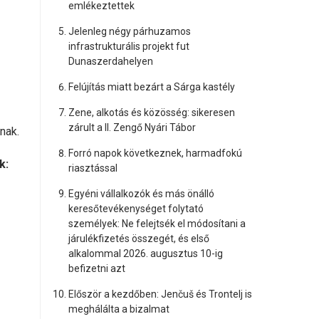
emlékeztettek
Jelenleg négy párhuzamos
infrastrukturális projekt fut
Dunaszerdahelyen
Felújítás miatt bezárt a Sárga kastély
Zene, alkotás és közösség: sikeresen
zárult a II. Zengő Nyári Tábor
nak.
Forró napok következnek, harmadfokú
k:
riasztással
Egyéni vállalkozók és más önálló
keresőtevékenységet folytató
személyek: Ne felejtsék el módosítani a
járulékfizetés összegét, és első
alkalommal 2026. augusztus 10-ig
befizetni azt
Először a kezdőben: Jenčuš és Trontelj is
meghálálta a bizalmat