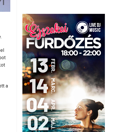
.
el
pot
kot
tt a