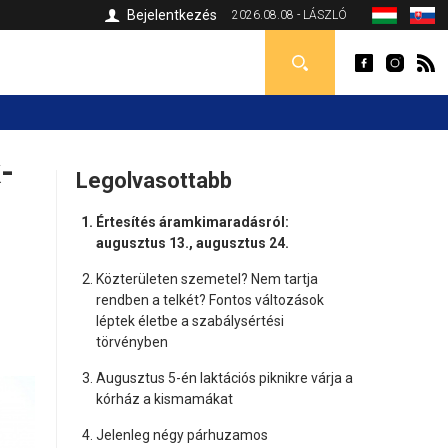
Bejelentkezés
2026.08.08 - LÁSZLÓ
-
Legolvasottabb
Értesítés áramkimaradásról:
augusztus 13., augusztus 24.
Közterületen szemetel? Nem tartja
rendben a telkét? Fontos változások
léptek életbe a szabálysértési
törvényben
Augusztus 5-én laktációs piknikre várja a
kórház a kismamákat
Jelenleg négy párhuzamos