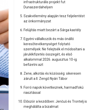
infrastrukturális projekt fut
Dunaszerdahelyen
Szakvélemény alapján tesz feljelentést
az önkormányzat
Felújítás miatt bezárt a Sárga kastély
Egyéni vállalkozók és más önálló
keresőtevékenységet folytató
személyek: Ne felejtsék el módosítani a
járulékfizetés összegét, és első
alkalommal 2026. augusztus 10-ig
befizetni azt
Zene, alkotás és közösség: sikeresen
zárult a II. Zengő Nyári Tábor
Forró napok következnek, harmadfokú
riasztással
Először a kezdőben: Jenčuš és Trontelj is
meghálálta a bizalmat