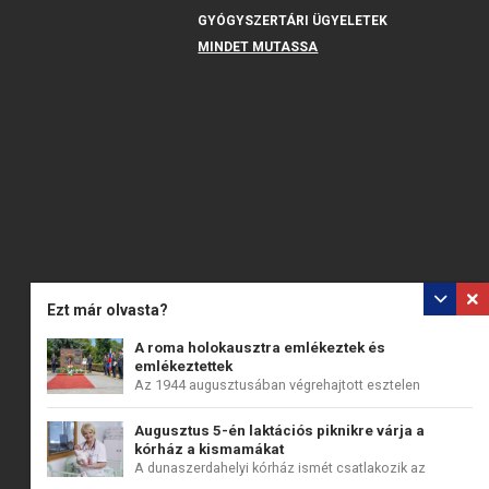
GYÓGYSZERTÁRI ÜGYELETEK
MINDET MUTASSA
Ezt már olvasta?
A roma holokausztra emlékeztek és
emlékeztettek
Az 1944 augusztusában végrehajtott esztelen
gyilkolás, az...
Augusztus 5-én laktációs piknikre várja a
kórház a kismamákat
A dunaszerdahelyi kórház ismét csatlakozik az
augusztus 1...