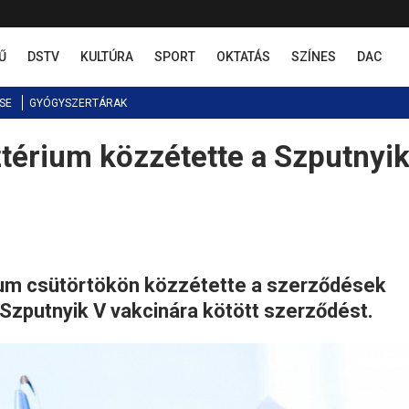
Ű
DSTV
KULTÚRA
SPORT
OKTATÁS
SZÍNES
DAC
SE
GYÓGYSZERTÁRAK
érium közzétette a Szputnyik
ium csütörtökön közzétette a szerződések
 Szputnyik V vakcinára kötött szerződést.