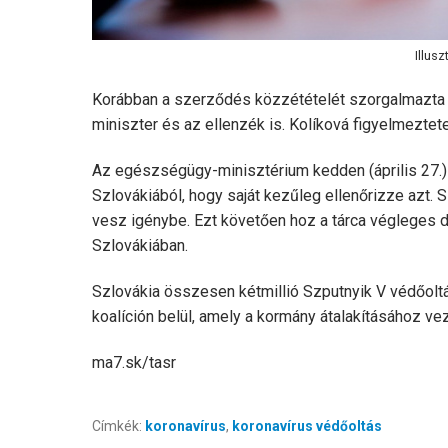
Illus
Korábban a szerződés közzétételét szorgalmazta Z
miniszter és az ellenzék is. Kolíková figyelmeztet
Az egészségügy-minisztérium kedden (április 27.) a
Szlovákiából, hogy saját kezűleg ellenőrizze azt. S
vesz igénybe. Ezt követően hoz a tárca végleges d
Szlovákiában.
Szlovákia összesen kétmillió Szputnyik V védőoltá
koalíción belül, amely a kormány átalakításához vez
ma7.sk/tasr
Címkék:
koronavírus
,
koronavírus védőoltás