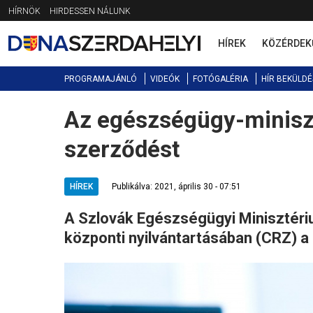
Jump
HÍRNÖK
HIRDESSEN NÁLUNK
to
navigation
HÍREK
KÖZÉRDEK
PROGRAMAJÁNLÓ
VIDEÓK
FOTÓGALÉRIA
HÍR BEKÜLDÉ
Az egészségügy-miniszt
Back
to
szerződést
top
HÍREK
Publikálva: 2021, április 30 - 07:51
A Szlovák Egészségügyi Minisztér
központi nyilvántartásában (CRZ) a