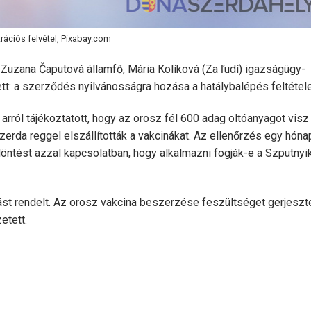
ztrációs felvétel, Pixabay.com
uzana Čaputová államfő, Mária Kolíková (Za ľudí) igazságügy-
ett: a szerződés nyilvánosságra hozása a hatálybalépés feltétele
rról tájékoztatott, hogy az orosz fél 600 adag oltóanyagot visz 
zerda reggel elszállították a vakcinákat. Az ellenőrzés egy hóna
öntést azzal kapcsolatban, hogy alkalmazni fogják-e a Szputnyi
st rendelt. Az orosz vakcina beszerzése feszültséget gerjeszte
etett.