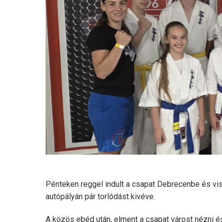
Pénteken reggel indult a csapat Debrecenbe és vi
autópályán pár torlódást kivéve.
A közös ebéd után, elment a csapat várost nézni és