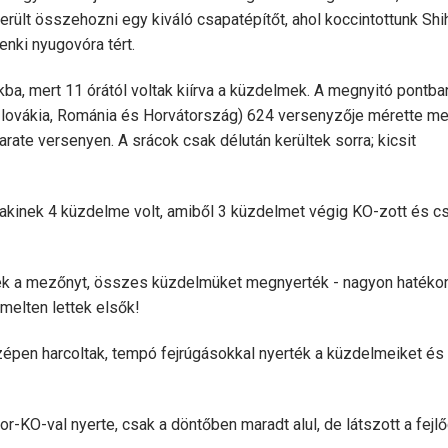
erült összehozni egy kiváló csapatépítőt, ahol koccintottunk Shi
enki nyugovóra tért.
a, mert 11 órától voltak kiírva a küzdelmek. A megnyitó pontba
zlovákia, Románia és Horvátország) 624 versenyzője mérette m
te versenyen. A srácok csak délután kerültek sorra; kicsit
 akinek 4 küzdelme volt, amiből 3 küzdelmet végig KO-zott és c
ék a mezőnyt, összes küzdelmüket megnyerték - nagyon hatéko
elten lettek elsők!
épen harcoltak, tempó fejrúgásokkal nyerték a küzdelmeiket és
-KO-val nyerte, csak a döntőben maradt alul, de látszott a fejl