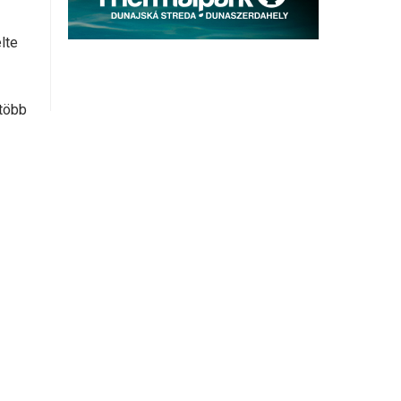
lte
 több