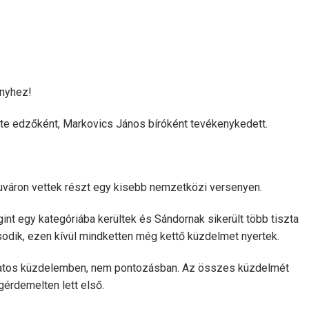
ényhez!
érte edzőként, Markovics János bíróként tevékenykedett.
uváron vettek részt egy kisebb nemzetközi versenyen.
t egy kategóriába kerültek és Sándornak sikerült több tiszta
második, ezen kívül mindketten még kettő küzdelmet nyertek.
amatos küzdelemben, nem pontozásban. Az összes küzdelmét
gérdemelten lett első.