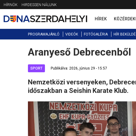
Jump
HÍRNÖK
HIRDESSEN NÁLUNK
to
navigation
HÍREK
KÖZÉRDEK
PROGRAMAJÁNLÓ
VIDEÓK
FOTÓGALÉRIA
HÍR BEKÜLDÉ
Aranyeső Debrecenből
Back
to
top
SPORT
Publikálva: 2026, június 29 - 15:57
Nemzetközi versenyeken, Debrecen
időszakban a Seishin Karate Klub.