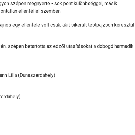
gyon szépen megnyerte - sok pont különbséggel, másik
ntatlan ellenféllel szemben.
nos egy ellenfele volt csak, akit sikerült testpajzson keresztül
én, szépen betartotta az edzői utasításokat a dobogó harmadik
nn Lilla (Dunaszerdahely)
erdahely)