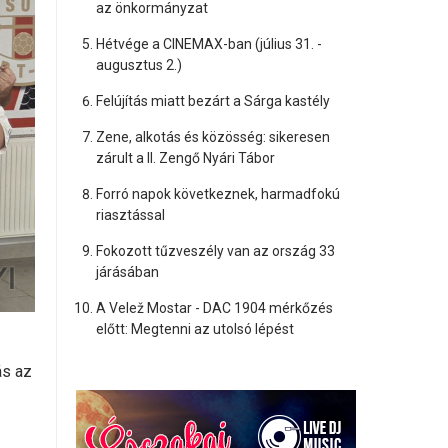
az önkormányzat
Hétvége a CINEMAX-ban (július 31. -
augusztus 2.)
Felújítás miatt bezárt a Sárga kastély
Zene, alkotás és közösség: sikeresen
zárult a II. Zengő Nyári Tábor
Forró napok következnek, harmadfokú
riasztással
Fokozott tűzveszély van az ország 33
járásában
A Velež Mostar - DAC 1904 mérkőzés
előtt: Megtenni az utolsó lépést
ás az