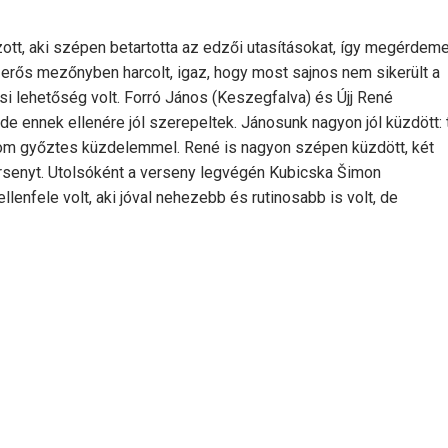
ott, aki szépen betartotta az edzői utasításokat, így megérdeme
erős mezőnyben harcolt, igaz, hogy most sajnos nem sikerült a
ási lehetőség volt. Forró János (Keszegfalva) és Újj René
de ennek ellenére jól szerepeltek. Jánosunk nagyon jól küzdött:
három győztes küzdelemmel. René is nagyon szépen küzdött, két
rsenyt. Utolsóként a verseny legvégén Kubicska Šimon
lenfele volt, aki jóval nehezebb és rutinosabb is volt, de