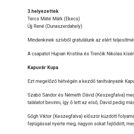
3.helyezettek
Tercs Máté Márk (Ekecs)
Újj René (Dunaszerdahely)
Mindenkinek szívből gratulálunk az elért teljesítm
A csapatot Hupian Kristína és Trenčík Nikolas kís
Kapuvár Kupa
Ezt megelőző hétvégén a kezdő tanítványaink Kap
Szabó Sándor és Németh Dávid (Keszegfalva) megin
találatot bevinni, így ő lett az első, David pedig 
Gőgh Viktor (Keszegfalva) először küzdött foly
fejrúgással nyerte meg, nagyon sokat fejlődött, me