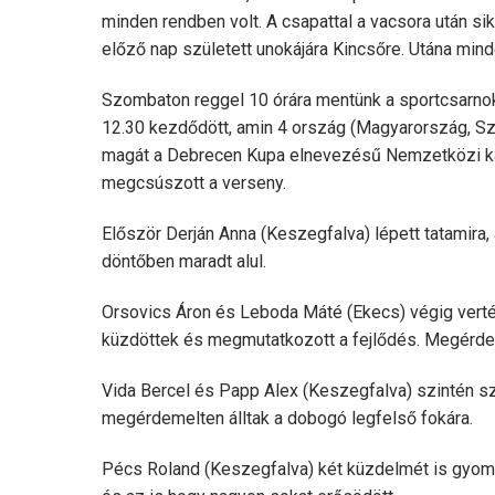
minden rendben volt. A csapattal a vacsora után sik
előző nap született unokájára Kincsőre. Utána mind
Szombaton reggel 10 órára mentünk a sportcsarnokb
12.30 kezdődött, amin 4 ország (Magyarország, S
magát a Debrecen Kupa elnevezésű Nemzetközi kara
megcsúszott a verseny.
Először Derján Anna (Keszegfalva) lépett tatamira,
döntőben maradt alul.
Orsovics Áron és Leboda Máté (Ekecs) végig vert
küzdöttek és megmutatkozott a fejlődés. Megérdem
Vida Bercel és Papp Alex (Keszegfalva) szintén sz
megérdemelten álltak a dobogó legfelső fokára.
Pécs Roland (Keszegfalva) két küzdelmét is gyomor