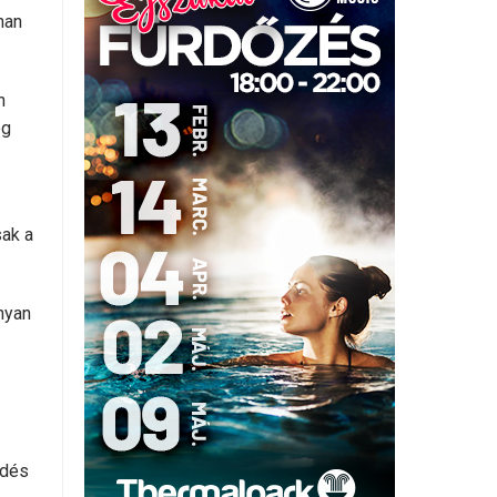
han
n
eg
sak a
nyan
ődés