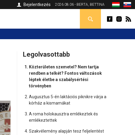
Bejelentkezés
2026.08.06 - BERTA, BETTINA
Legolvasottabb
Közterületen szemetel? Nem tartja
rendben a telkét? Fontos változások
léptek életbe a szabálysértési
törvényben
Augusztus 5-én laktációs piknikre várja a
kórház a kismamákat
A roma holokausztra emlékeztek és
emlékeztettek
Szakvélemény alapján tesz feljelentést