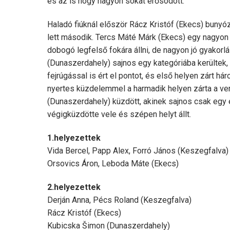
és az is hogy nagyon sokat erősödött.
Haladó fiúknál először Rácz Kristóf (Ekecs) bunyóz
lett második. Tercs Máté Márk (Ekecs) egy nagyon 
dobogó legfelső fokára állni, de nagyon jó gyakorl
(Dunaszerdahely) sajnos egy kategóriába kerültek, 
fejrúgással is ért el pontot, és első helyen zárt 
nyertes küzdelemmel a harmadik helyen zárta a ve
(Dunaszerdahely) küzdött, akinek sajnos csak egy el
végigküzdötte vele és szépen helyt állt.
1.helyezettek
Vida Bercel, Papp Alex, Forró János (Keszegfalva)
Orsovics Áron, Leboda Máte (Ekecs)
2.helyezettek
Derján Anna, Pécs Roland (Keszegfalva)
Rácz Kristóf (Ekecs)
Kubicska Šimon (Dunaszerdahely)