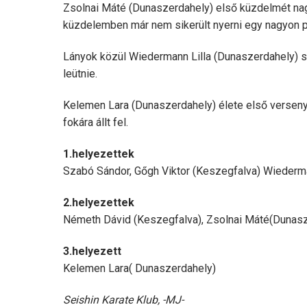
Zsolnai Máté (Dunaszerdahely) első küzdelmét na
küzdelemben már nem sikerült nyerni egy nagyon po
Lányok közül Wiedermann Lilla (Dunaszerdahely) saj
leütnie.
Kelemen Lara (Dunaszerdahely) élete első verseny
fokára állt fel.
1.helyezettek
Szabó Sándor, Gőgh Viktor (Keszegfalva) Wiederma
2.helyezettek
Németh Dávid (Keszegfalva), Zsolnai Máté(Dunasz
3.helyezett
Kelemen Lara( Dunaszerdahely)
Seishin Karate Klub, -MJ-