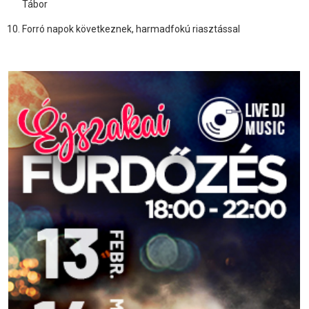
Tábor
Forró napok következnek, harmadfokú riasztással