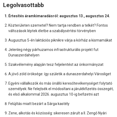
Legolvasottabb
Értesítés áramkimaradásról: augusztus 13., augusztus 24.
Közterületen szemetel? Nem tartja rendben a telkét? Fontos
változások léptek életbe a szabálysértési törvényben
Augusztus 5-én laktációs piknikre várja a kórház a kismamákat
Jelenleg négy párhuzamos infrastrukturális projekt fut
Dunaszerdahelyen
Szakvélemény alapján tesz feljelentést az önkormányzat
A jövő zöld öröksége: így születik a dunaszerdahelyi Városliget
Egyéni vállalkozók és más önálló keresőtevékenységet folytató
személyek: Ne felejtsék el módosítani a járulékfizetés összegét,
és első alkalommal 2026. augusztus 10-ig befizetni azt
Felújítás miatt bezárt a Sárga kastély
Zene, alkotás és közösség: sikeresen zárult a II. Zengő Nyári