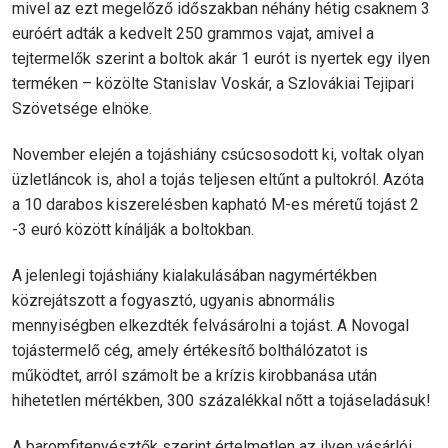
mivel az ezt megelőző időszakban néhány hétig csaknem 3
euróért adták a kedvelt 250 grammos vajat, amivel a
tejtermelők szerint a boltok akár 1 eurót is nyertek egy ilyen
terméken – közölte Stanislav Voskár, a Szlovákiai Tejipari
Szövetsége elnöke.
November elején a tojáshiány csúcsosodott ki, voltak olyan
üzletláncok is, ahol a tojás teljesen eltűnt a pultokról. Azóta
a 10 darabos kiszerelésben kapható M-es méretű tojást 2
-3 euró között kínálják a boltokban.
A jelenlegi tojáshiány kialakulásában nagymértékben
közrejátszott a fogyasztó, ugyanis abnormális
mennyiségben elkezdték felvásárolni a tojást. A Novogal
tojástermelő cég, amely értékesítő bolthálózatot is
működtet, arról számolt be a krízis kirobbanása után
hihetetlen mértékben, 300 százalékkal nőtt a tojáseladásuk!
A baromfitenyésztők szerint értelmetlen az ilyen vásárlói