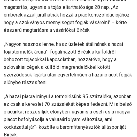
magatartás, ugyanis a tojás eltarthatósága 28 nap. „Az
emberek azzal járulhatnak hozzá a piac konszolidációjához,
hogy a szokványos mennyiséget fogják vásárolni" – kérte
ésszerű magtartásra a vásárlókat Birčák.
„Nagyon hasznos lenne, ha az üzletek átállnának a hazai
tojástermelők áruira"- fogalmazott Birčák a külföldről
behozott tojásokkal kapcsolatban, hozzátéve, hogy a
szlovákiai cégek a külföldi megrendelőkkel kötött
szerződésük lejárta után egyértelműen a hazai piacot fogják
előnybe részesíteni.
„A hazai piacra irányul a termelésünk 95 százaléka, azonban
ez csak a kereslet 70 százalékát képes fedezni. Mi a belső
piacunkat részesítjük előnyben, ugyanis a cseh és a magyar
piacot befolyásolja a valutaárfolyam változása, ami
kockázattal jár"- közölte a baromfitenyésztők álláspontját
Birčák.