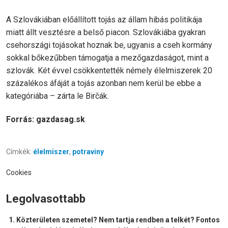
A Szlovákiában előállított tojás az állam hibás politikája
miatt állt vesztésre a belső piacon. Szlovákiába gyakran
csehországi tojásokat hoznak be, ugyanis a cseh kormány
sokkal bőkezűbben támogatja a mezőgazdaságot, mint a
szlovák. Két évvel csökkentették némely élelmiszerek 20
százalékos áfáját a tojás azonban nem kerül be ebbe a
kategóriába – zárta le Birčák.
Forrás: gazdasag.sk
Címkék:
élelmiszer
,
potraviny
Cookies
Legolvasottabb
Közterületen szemetel? Nem tartja rendben a telkét? Fontos