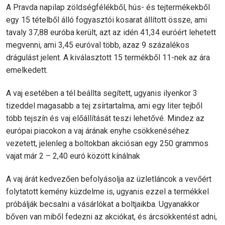
A Pravda napilap zöldségfélékből, hús- és tejtermékekből
egy 15 tételből álló fogyasztói kosarat állított össze, ami
tavaly 37,88 euróba került, azt az idén 41,34 euróért lehetett
megvenni, ami 3,45 euróval több, azaz 9 százalékos
drágulást jelent. A kiválasztott 15 termékből 11-nek az ára
emelkedett.
A vaj esetében a tél beállta segített, ugyanis ilyenkor 3
tizeddel magasabb a tej zsírtartalma, ami egy liter tejből
több tejszín és vaj előállítását teszi lehetővé. Mindez az
európai piacokon a vaj árának enyhe csökkenéséhez
vezetett, jelenleg a boltokban akciósan egy 250 grammos
vajat már 2 – 2,40 euró között kínálnak
A vaj árát kedvezően befolyásolja az üzletláncok a vevőért
folytatott kemény küzdelme is, ugyanis ezzel a termékkel
próbálják becsalni a vásárlókat a boltjaikba. Ugyanakkor
bőven van miből fedezni az akciókat, és árcsökkentést adni,