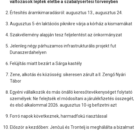
változások léptek életbe a szabálysértési törvényben
Értesítés áramkimaradásról: augusztus 13., augusztus 24.
Augusztus 5-én laktációs piknikre várja a kórház a kismamákat
Szakvélemény alapján tesz feljelentést az önkormányzat
Jelenleg négy párhuzamos infrastrukturális projekt fut
Dunaszerdahelyen
Felújítás miatt bezárt a Sárga kastély
Zene, alkotás és közösség: sikeresen zárult a II. Zengő Nyári
Tábor
Egyéni vállalkozók és más önálló keresőtevékenységet folytató
személyek: Ne felejtsék el módosítani a járulékfizetés összegét,
és első alkalommal 2026. augusztus 10-ig befizetni azt
Forró napok következnek, harmadfokú riasztással
Először a kezdőben: Jenčuš és Trontelj is meghálálta a bizalmat