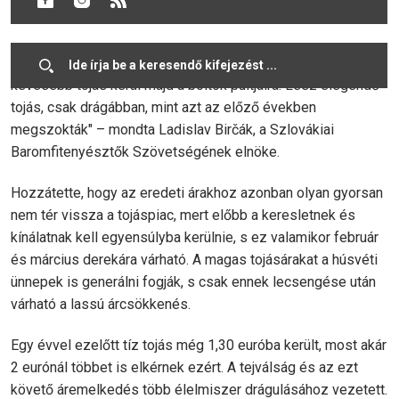
fipronil- botrány kipattanása előtt.
„Nem kell az embereknek attól tartaniuk, hogy karácsonyra
kevesebb tojás kerül majd a boltok pultjaira. Lesz elegendő
tojás, csak drágábban, mint azt az előző években
megszokták" – mondta Ladislav Birčák, a Szlovákiai
Baromfitenyésztők Szövetségének elnöke.
Hozzátette, hogy az eredeti árakhoz azonban olyan gyorsan
nem tér vissza a tojáspiac, mert előbb a keresletnek és
kínálatnak kell egyensúlyba kerülnie, s ez valamikor február
és március derekára várható. A magas tojásárakat a húsvéti
ünnepek is generálni fogják, s csak ennek lecsengése után
várható a lassú árcsökkenés.
Egy évvel ezelőtt tíz tojás még 1,30 euróba került, most akár
2 eurónál többet is elkérnek ezért. A tejválság és az ezt
követő áremelkedés több élelmiszer drágulásához vezetett.