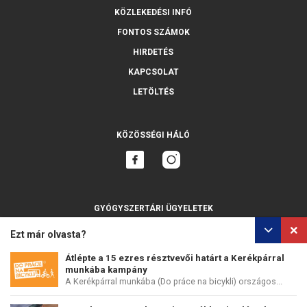
KÖZLEKEDÉSI INFÓ
FONTOS SZÁMOK
HIRDETÉS
KAPCSOLAT
LETÖLTÉS
KÖZÖSSÉGI HÁLÓ
GYÓGYSZERTÁRI ÜGYELETEK
MINDET MUTASSA
Ezt már olvasta?
Átlépte a 15 ezres résztvevői határt a Kerékpárral
munkába kampány
A Kerékpárral munkába (Do práce na bicykli) országos...
SZEMÉLYES ADATOK VÉDELME
SÜTIK HASZNÁLATA