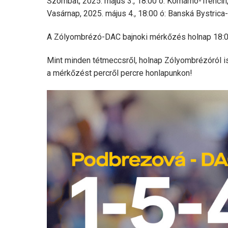
Szombat, 2025. május 3., 18:00 ó: Komárno-Trenčín
Vasárnap, 2025. május 4., 18:00 ó: Banská Bystri
A Zólyombrézó-DAC bajnoki mérkőzés holnap 18:00-
Mint minden tétmeccsről, holnap Zólyombrézóról 
a mérkőzést percről percre honlapunkon!