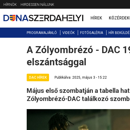
Jump
HÍRNÖK
HIRDESSEN NÁLUNK
to
navigation
HÍREK
KÖZÉRDEK
PROGRAMAJÁNLÓ
VIDEÓK
FOTÓGALÉRIA
HÍR BEKÜLDÉ
A Zólyombrézó - DAC 19
Back
to
elszántsággal
top
DAC HÍREK
Publikálva: 2025, május 3 - 15:22
Május első szombatján a tabella ha
Zólyombrézó-DAC találkozó szomba