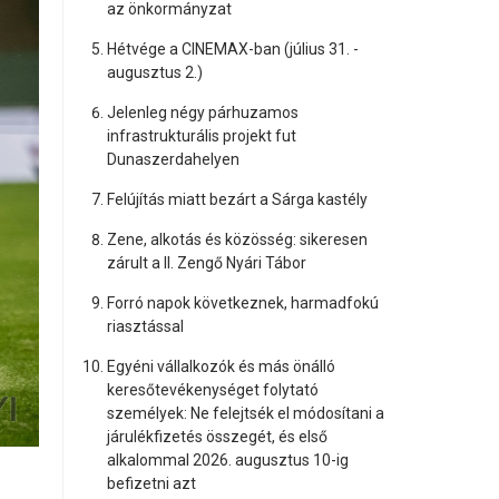
az önkormányzat
Hétvége a CINEMAX-ban (július 31. -
augusztus 2.)
Jelenleg négy párhuzamos
infrastrukturális projekt fut
Dunaszerdahelyen
Felújítás miatt bezárt a Sárga kastély
Zene, alkotás és közösség: sikeresen
zárult a II. Zengő Nyári Tábor
Forró napok következnek, harmadfokú
riasztással
Egyéni vállalkozók és más önálló
keresőtevékenységet folytató
személyek: Ne felejtsék el módosítani a
járulékfizetés összegét, és első
alkalommal 2026. augusztus 10-ig
befizetni azt