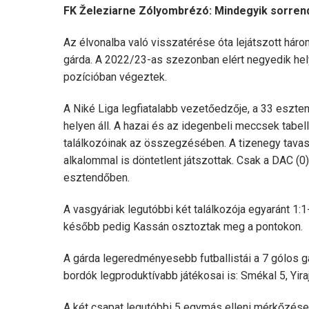
FK Železiarne Zólyombrézó: Mindegyik sorrend
Az élvonalba való visszatérése óta lejátszott hár
gárda. A 2022/23-as szezonban elért negyedik helyü
pozícióban végeztek.
A Niké Liga legfiatalabb vezetőedzője, a 33 eszt
helyen áll. A hazai és az idegenbeli meccsek tabellá
találkozóinak az összegzésében. A tizenegy tavas
alkalommal is döntetlent játszottak. Csak a DAC (0
esztendőben.
A vasgyáriak legutóbbi két találkozója egyaránt 1:1
később pedig Kassán osztoztak meg a pontokon.
A gárda legeredményesebb futballistái a 7 gólos 
bordók legproduktívabb játékosai is: Smékal 5, Yira
A két csapat legutóbbi 5 egymás elleni mérkőzése