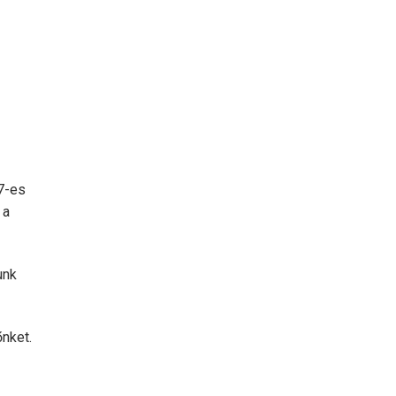
7-es
 a
unk
nket.