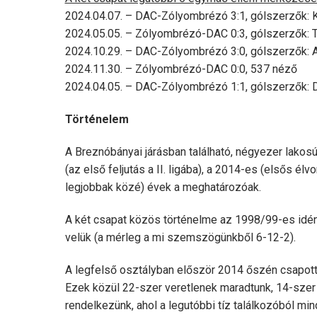
2024.04.07. – DAC-Zólyombrézó 3:1, gólszerzők: K
2024.05.05. – Zólyombrézó-DAC 0:3, gólszerzők: Tr
2024.10.29. – DAC-Zólyombrézó 3:0, gólszerzők: A
2024.11.30. – Zólyombrézó-DAC 0:0, 537 néző
2024.04.05. – DAC-Zólyombrézó 1:1, gólszerzők: 
Történelem
A Breznóbányai járásban található, négyezer lakos
(az első feljutás a II. ligába), a 2014-es (elsős él
legjobbak közé) évek a meghatározóak.
A két csapat közös történelme az 1998/99-es idény
velük (a mérleg a mi szemszögünkből 6-12-2).
A legfelső osztályban először 2014 őszén csapott
Ezek közül 22-szer veretlenek maradtunk, 14-szer 
rendelkezünk, ahol a legutóbbi tíz találkozóból mi