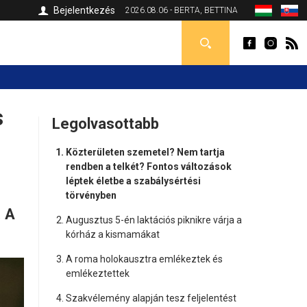
Bejelentkezés
2026.08.06 - BERTA, BETTINA
s
Legolvasottabb
Közterületen szemetel? Nem tartja
rendben a telkét? Fontos változások
léptek életbe a szabálysértési
törvényben
. A
Augusztus 5-én laktációs piknikre várja a
kórház a kismamákat
A roma holokausztra emlékeztek és
emlékeztettek
Szakvélemény alapján tesz feljelentést