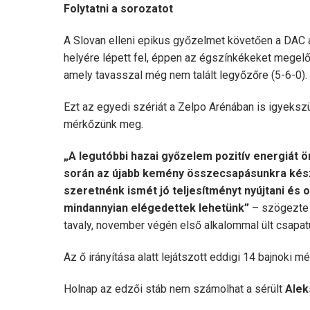
Folytatni a sorozatot
A Slovan elleni epikus győzelmet követően a DAC 
helyére lépett fel, éppen az égszínkékeket megelő
amely tavasszal még nem talált legyőzőre (5-6-0).
Ezt az egyedi szériát a Zelpo Arénában is igyekszün
mérkőzünk meg.
„A legutóbbi hazai győzelem pozitív energiát ö
során az újabb kemény összecsapásunkra kész
szeretnénk ismét jó teljesítményt nyújtani és o
mindannyian elégedettek lehetünk”
– szögezte
tavaly, november végén első alkalommal ült csapat
Az ő irányítása alatt lejátszott eddigi 14 bajnoki
Holnap az edzői stáb nem számolhat a sérült
Alek