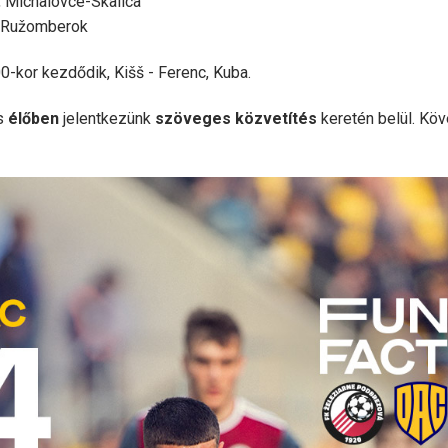
, Michalovce-Skalica
ca-Ružomberok
kor kezdődik, Kišš - Ferenc, Kuba.
is
élőben
jelentkezünk
szöveges közvetítés
keretén belül. Kö