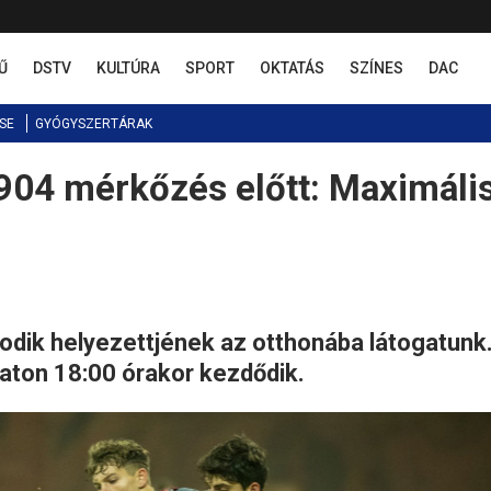
Ű
DSTV
KULTÚRA
SPORT
OKTATÁS
SZÍNES
DAC
SE
GYÓGYSZERTÁRAK
04 mérkőzés előtt: Maximáli
todik helyezettjének az otthonába látogatunk
ton 18:00 órakor kezdődik.