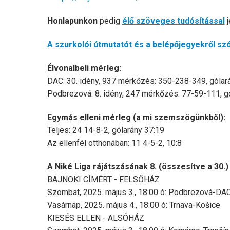
Honlapunkon
pedig
élő szöveges tudósítással
A szurkolói útmutatót és a belépőjegyekről szól
Élvonalbeli mérleg:
DAC: 30. idény, 937 mérkőzés: 350-238-349, góla
Podbrezová: 8. idény, 247 mérkőzés: 77-59-111, g
Egymás elleni mérleg (a mi szemszögünkb
ő
l):
Teljes: 24 14-8-2, gólarány 37:19
Az ellenfél otthonában: 11 4-5-2, 10:8
A Niké Liga rájátszásának 8. (összesítve a 30.) 
BAJNOKI CÍMÉRT - FELSŐHÁZ
Szombat, 2025. május 3., 18:00 ó: Podbrezová-DAC,
Vasárnap, 2025. május 4., 18:00 ó: Trnava-Košice
KIESÉS ELLEN - ALSÓHÁZ