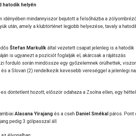
 hatodik helyén
om idényében mindannyiszor bejutott a felsőházba a zólyombrézó
k után, amely a klubtörténet legjobb helyezése, tavaly a hatodi
endős
Štefan Markulík
által vezetett csapat jelenleg is a hatodik
ján is ugyanezt a pozíciót foglalják el, akárcsak a rájátszás
zi forduló során mindössze egy győzelemnek örülhettek, viszon
) és a Slovan (2) rendelkezik kevesebb vereséggel a jelenlegi na
-es döntetlent hozott; először odahaza a Zsolna ellen, egy héttel
gambiai
Alasana Yirajang
és a cseh
Daniel Smékal
páros. Pont 
jang pedig 3 gólpasszal áll.
 az élvonalban: