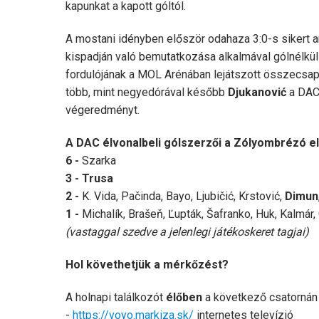
kapunkat a kapott góltól.
A mostani idényben először odahaza 3:0-s sikert 
kispadján való bemutatkozása alkalmával gólnélküli
fordulójának a MOL Arénában lejátszott összecsap
több, mint negyedórával később
Djukanović
a DAC 
végeredményt.
A DAC élvonalbeli gólszerz
ő
i a Z
ó
lyombr
é
z
ó
el
6 -
Szarka
3 - Trusa
2 -
K. Vida, Pačinda, Bayo, Ljubičić, Krstović,
Dimun
1 -
Michalík, Brašeň, Ľupták, Šafranko, Huk, Kalmár
(vastaggal szedve a jelenlegi játékoskeret tagjai)
Hol követhetjük a mérkőzést?
A holnapi találkozót
élőben
a következő csatornán 
-
https://voyo.markiza.sk/
internetes televízió