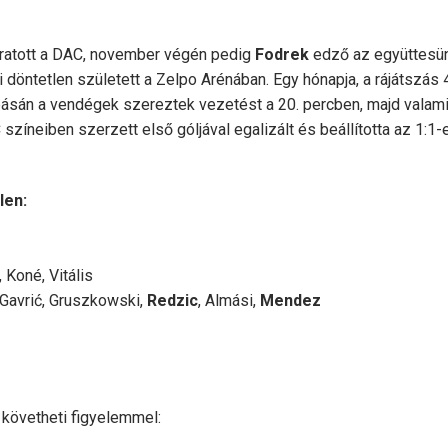
aratott a DAC, november végén pedig
Fodrek
edző az együttesü
 döntetlen született a Zelpo Arénában. Egy hónapja, a rájátszás 4
ásán a vendégek szereztek vezetést a 20. percben, majd valami
színeiben szerzett első góljával egalizált és beállította az 1:1-
len:
, Koné, Vitális
, Gavrić, Gruszkowski,
Redzic
, Almási,
Mendez
követheti figyelemmel: