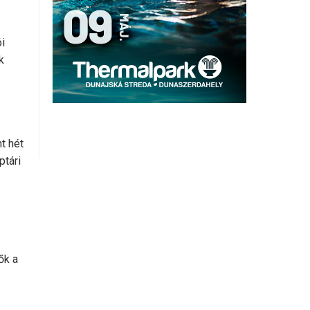
i
k
t hét
ptári
ők a