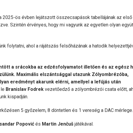
a 2025-ös évben lejátszott összecsapások tabellájának az első
zve. Szintén érvényes, hogy mi vagyunk az egyetlen olyan együt
k folytatni, ahol a rájátszás felsőházának a hatodik helyezettjé
ntött a srácokba az edzésfolyamatot illetően és az egész 
ülünk. Maximális elszántsággal utazunk Zólyombrézóba,
lyan eredményt akarunk elérni, amellyel a lefújás után
 le
Branislav Fodrek
vezetőedző a zólyombrézói csata előtt, ah
unk kispadján.
 mérkőzésen 5 győzelem, 8 döntetlen és 1 vereség a DAC mérlege.
sandar Popović
és
Martin Jenčuš
játékával.