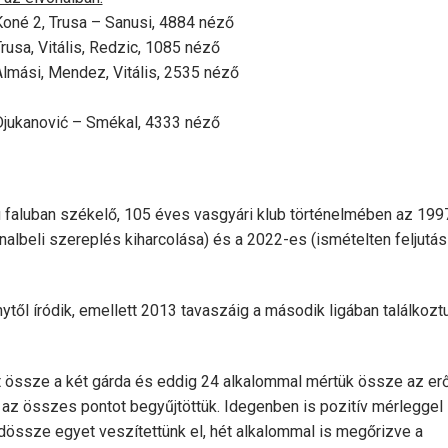
oné 2, Trusa – Sanusi, 4884 néző
usa, Vitális, Redzic, 1085 néző
lmási, Mendez, Vitális, 2535 néző
Djukanović – Smékal, 4333 néző
ú faluban székelő, 105 éves vasgyári klub történelmében az 199
vonalbeli szereplés kiharcolása) és a 2022-es (ismételten feljutás
től íródik, emellett 2013 tavaszáig a második ligában találkozt
 össze a két gárda és eddig 24 alkalommal mértük össze az erő
az összes pontot begyűjtöttük. Idegenben is pozitív mérleggel
ndössze egyet veszítettünk el, hét alkalommal is megőrizve a