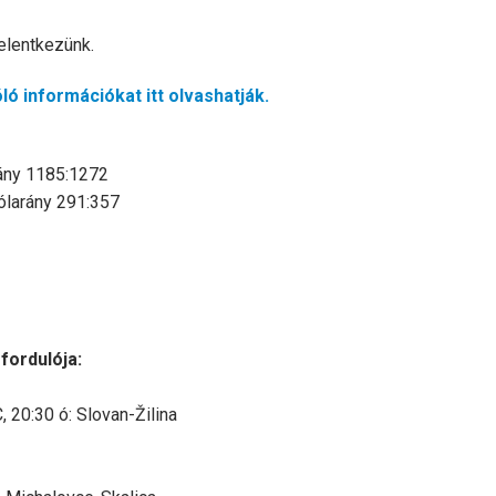
jelentkezünk.
ó információkat itt olvashatják.
rány 1185:1272
ólarány 291:357
fordulója:
 20:30 ó: Slovan-Žilina