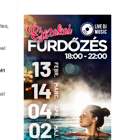
tes,
vel
hét
ol