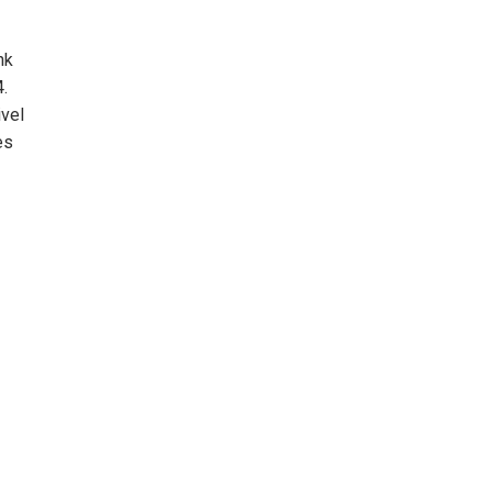
nk
.
vel
es