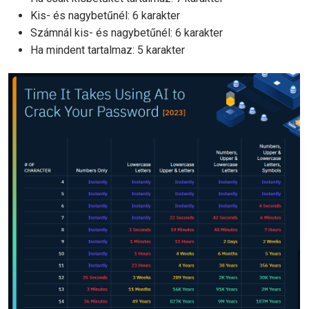
Kis- és nagybetűnél: 6 karakter
Számnál kis- és nagybetűnél: 6 karakter
Ha mindent tartalmaz: 5 karakter