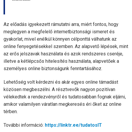
Az előadás igyekezett rámutatni arra, miért fontos, hogy
meglegyen a megfelelő internetbiztonsági ismeret és
gyakorlat, mivel enélkül könnyen célponttá válhatunk az
online fenyegetésekkel szemben. Az alapvető lépések, mint
az erős jelszavak használata és azok rendszeres cseréje,
illetve a kétlépcsős hitelesítés használata, alapvetőek a
személyes online biztonságunk fenntartásához.
Lehetőség volt kérdezni és akár egyes online támadást
közösen megbeszélni. A résztvevők nagyon pozitívan
vélekedtek a rendezvényről és tudatosabban fognak eljárni,
amikor valamilyen váratlan megkeresés éri őket az online
térben.
További információ:
https://linktr.ee/tudatosIT