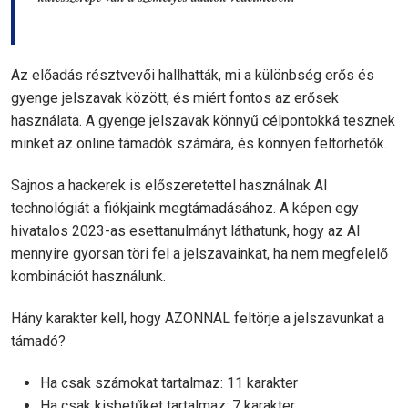
Az előadás résztvevői hallhatták, mi a különbség erős és
gyenge jelszavak között, és miért fontos az erősek
használata. A gyenge jelszavak könnyű célpontokká tesznek
minket az online támadók számára, és könnyen feltörhetők.
Sajnos a hackerek is előszeretettel használnak AI
technológiát a fiókjaink megtámadásához. A képen egy
hivatalos 2023-as esettanulmányt láthatunk, hogy az AI
mennyire gyorsan töri fel a jelszavainkat, ha nem megfelelő
kombinációt használunk.
Hány karakter kell, hogy AZONNAL feltörje a jelszavunkat a
támadó?
Ha csak számokat tartalmaz: 11 karakter
Ha csak kisbetűket tartalmaz: 7 karakter