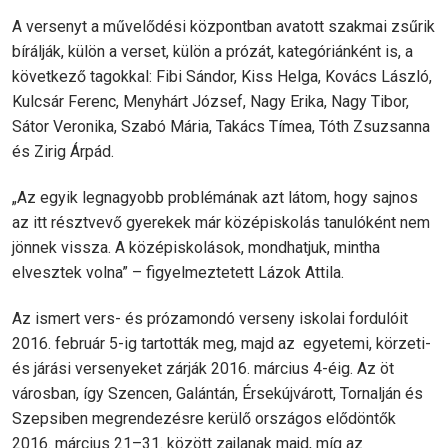
A versenyt a művelődési központban avatott szakmai zsűrik
bírálják, külön a verset, külön a prózát, kategóriánként is, a
következő tagokkal: Fibi Sándor, Kiss Helga, Kovács László,
Kulcsár Ferenc, Menyhárt József, Nagy Erika, Nagy Tibor,
Sátor Veronika, Szabó Mária, Takács Tímea, Tóth Zsuzsanna
és Zirig Árpád.
„Az egyik legnagyobb problémának azt látom, hogy sajnos
az itt résztvevő gyerekek már középiskolás tanulóként nem
jönnek vissza. A középiskolások, mondhatjuk, mintha
elvesztek volna” – figyelmeztetett Lázok Attila.
Az ismert vers- és prózamondó verseny iskolai fordulóit
2016. február 5-ig tartották meg, majd az egyetemi, körzeti-
és járási versenyeket zárják 2016. március 4-éig. Az öt
városban, így Szencen, Galántán, Érsekújvárott, Tornalján és
Szepsiben megrendezésre kerülő országos elődöntők
2016. március 21–31. között zajlanak majd, míg az