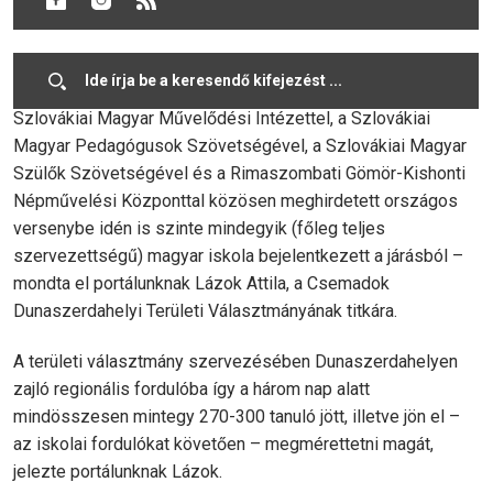
A Csemadok Országos Tanácsa megbízásából a Csemadok
Rimaszombati Területi Választmánya társszervezőivel, a
Szlovákiai Magyar Művelődési Intézettel, a Szlovákiai
Magyar Pedagógusok Szövetségével, a Szlovákiai Magyar
Szülők Szövetségével és a Rimaszombati Gömör-Kishonti
Népművelési Központtal közösen meghirdetett országos
versenybe idén is szinte mindegyik (főleg teljes
szervezettségű) magyar iskola bejelentkezett a járásból –
mondta el portálunknak Lázok Attila, a Csemadok
Dunaszerdahelyi Területi Választmányának titkára.
A területi választmány szervezésében Dunaszerdahelyen
zajló regionális fordulóba így a három nap alatt
mindösszesen mintegy 270-300 tanuló jött, illetve jön el –
az iskolai fordulókat követően – megmérettetni magát,
jelezte portálunknak Lázok.