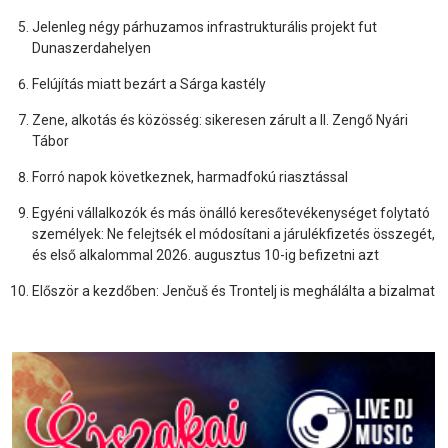
Jelenleg négy párhuzamos infrastrukturális projekt fut
Dunaszerdahelyen
Felújítás miatt bezárt a Sárga kastély
Zene, alkotás és közösség: sikeresen zárult a II. Zengő Nyári
Tábor
Forró napok következnek, harmadfokú riasztással
Egyéni vállalkozók és más önálló keresőtevékenységet folytató
személyek: Ne felejtsék el módosítani a járulékfizetés összegét,
és első alkalommal 2026. augusztus 10-ig befizetni azt
Először a kezdőben: Jenčuš és Trontelj is meghálálta a bizalmat