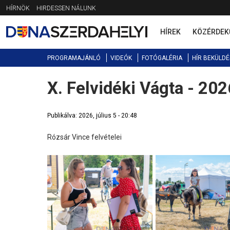
Jump
HÍRNÖK
HIRDESSEN NÁLUNK
to
navigation
HÍREK
KÖZÉRDEK
PROGRAMAJÁNLÓ
VIDEÓK
FOTÓGALÉRIA
HÍR BEKÜLDÉ
X. Felvidéki Vágta - 2026
Back
to
top
Publikálva: 2026, július 5 - 20:48
Rózsár Vince felvételei