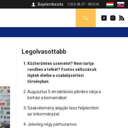
Bejelentkezés
2026.08.07 - IBOLYA
Legolvasottabb
Közterületen szemetel? Nem tartja
rendben a telkét? Fontos változások
léptek életbe a szabálysértési
törvényben
Augusztus 5-én laktációs piknikre várja a
kórház a kismamákat
Szakvélemény alapján tesz feljelentést
az önkormányzat
Jelenleg négy párhuzamos