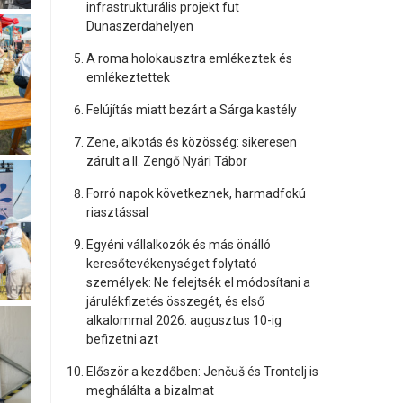
infrastrukturális projekt fut
Dunaszerdahelyen
A roma holokausztra emlékeztek és
emlékeztettek
Felújítás miatt bezárt a Sárga kastély
Zene, alkotás és közösség: sikeresen
zárult a II. Zengő Nyári Tábor
Forró napok következnek, harmadfokú
riasztással
Egyéni vállalkozók és más önálló
keresőtevékenységet folytató
személyek: Ne felejtsék el módosítani a
járulékfizetés összegét, és első
alkalommal 2026. augusztus 10-ig
befizetni azt
Először a kezdőben: Jenčuš és Trontelj is
meghálálta a bizalmat