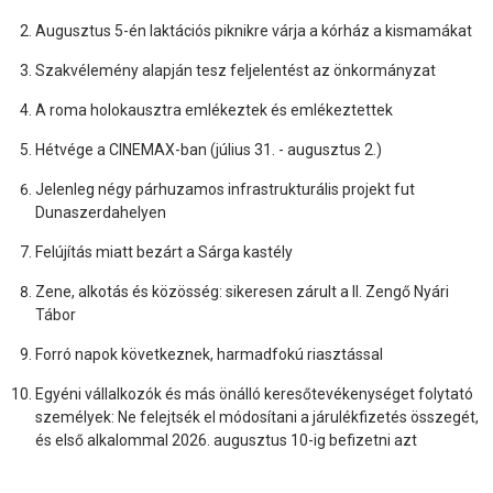
Augusztus 5-én laktációs piknikre várja a kórház a kismamákat
Szakvélemény alapján tesz feljelentést az önkormányzat
A roma holokausztra emlékeztek és emlékeztettek
Hétvége a CINEMAX-ban (július 31. - augusztus 2.)
Jelenleg négy párhuzamos infrastrukturális projekt fut
Dunaszerdahelyen
Felújítás miatt bezárt a Sárga kastély
Zene, alkotás és közösség: sikeresen zárult a II. Zengő Nyári
Tábor
Forró napok következnek, harmadfokú riasztással
Egyéni vállalkozók és más önálló keresőtevékenységet folytató
személyek: Ne felejtsék el módosítani a járulékfizetés összegét,
és első alkalommal 2026. augusztus 10-ig befizetni azt