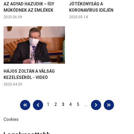
AZ AGYAD HAZUDIK – ÍGY
JÓTÉKONYSÁG A
MŰKÖDNEK AZ EMLÉKEK
KORONAVÍRUS IDEJÉN
2020.06.09
2020.05.14
HÁJOS ZOLTÁN A VÁLSÁG
KEZELÉSÉRŐL - VIDEÓ
2020.04.29
Oldalak
1
2
3
4
5
…
Cookies