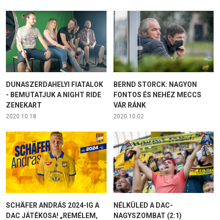
DUNASZERDAHELYI FIATALOK
BERND STORCK: NAGYON
- BEMUTATJUK A NIGHT RIDE
FONTOS ÉS NEHÉZ MECCS
ZENEKART
VÁR RÁNK
2020.10.18
2020.10.02
SCHÄFER ANDRÁS 2024-IG A
NÉLKÜLED A DAC-
DAC JÁTÉKOSA! „REMÉLEM,
NAGYSZOMBAT (2:1)