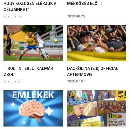
HOGY KÖZÖSEN ELÉRJÜK A
MÉRKŐZÉS ELŐTT
CÉLJAINKAT.”
2020.09.09
2020.08.25
TIROLI INTERJÚ: KALMÁR
DAC-ŽILINA (2:0) OFFICIAL
ZSOLT
AFTERMOVIE
2020.07.26
2020.07.07