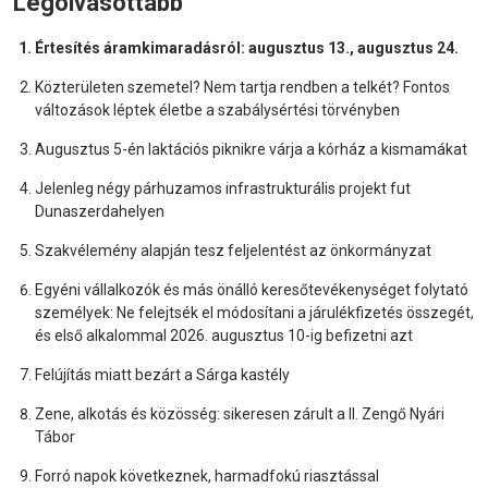
Legolvasottabb
Értesítés áramkimaradásról: augusztus 13., augusztus 24.
Közterületen szemetel? Nem tartja rendben a telkét? Fontos
változások léptek életbe a szabálysértési törvényben
Augusztus 5-én laktációs piknikre várja a kórház a kismamákat
Jelenleg négy párhuzamos infrastrukturális projekt fut
Dunaszerdahelyen
Szakvélemény alapján tesz feljelentést az önkormányzat
Egyéni vállalkozók és más önálló keresőtevékenységet folytató
személyek: Ne felejtsék el módosítani a járulékfizetés összegét,
és első alkalommal 2026. augusztus 10-ig befizetni azt
Felújítás miatt bezárt a Sárga kastély
Zene, alkotás és közösség: sikeresen zárult a II. Zengő Nyári
Tábor
Forró napok következnek, harmadfokú riasztással