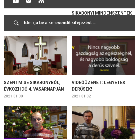
SIKABONYBÓL
SZENTMISE KÖZVETÍTÉSE A
SIKABONYI MINDENSZENTEK-
TEMPLOMBÓL
2021.02.11
2021.02.02
SZENTMISE SIKABONYBÓL,
VIDEÓÜZENET: LEGYETEK
ÉVKÖZI IDŐ 4. VASÁRNAPJÁN
DERŰSEK!
2021.01.30
2021.01.02