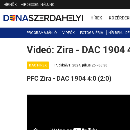
Jump
HÍRNÖK
HIRDESSEN NÁLUNK
to
navigation
HÍREK
KÖZÉRDEK
PROGRAMAJÁNLÓ
VIDEÓK
FOTÓGALÉRIA
HÍR BEKÜLDÉ
Videó: Zira - DAC 1904 4
Back
to
top
DAC HÍREK
Publikálva: 2024, július 26 - 06:30
PFC Zira - DAC 1904 4:0 (2:0)