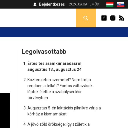
Bejelentkezés
2026.08.09 - EMŐD
Legolvasottabb
Értesítés áramkimaradásról:
augusztus 13., augusztus 24.
Közterületen szemetel? Nem tartja
rendben a telkét? Fontos változások
léptek életbe a szabálysértési
törvényben
Augusztus 5-én laktációs piknikre várja a
kórház a kismamákat
A jövő zöld öröksége: így születik a