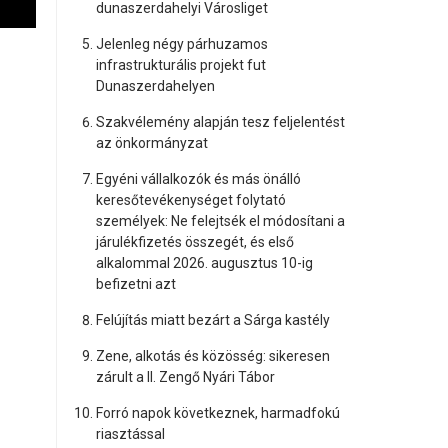
dunaszerdahelyi Városliget
Jelenleg négy párhuzamos
infrastrukturális projekt fut
Dunaszerdahelyen
Szakvélemény alapján tesz feljelentést
az önkormányzat
Egyéni vállalkozók és más önálló
keresőtevékenységet folytató
személyek: Ne felejtsék el módosítani a
járulékfizetés összegét, és első
alkalommal 2026. augusztus 10-ig
befizetni azt
Felújítás miatt bezárt a Sárga kastély
Zene, alkotás és közösség: sikeresen
zárult a II. Zengő Nyári Tábor
Forró napok következnek, harmadfokú
riasztással